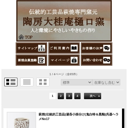
1 / 4ページ
（全65件）
1
2
3
4
次へ
萩焼(伝統的工芸品)湯呑小掛分け(鬼白特＆黒釉)呉器ヘラ
メNo17