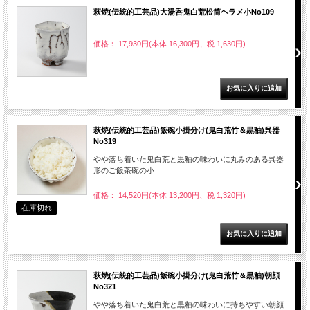
萩焼(伝統的工芸品)大湯呑鬼白荒松筒ヘラメ小No109
価格： 17,930円(本体 16,300円、税 1,630円)
萩焼(伝統的工芸品)飯碗小掛分け(鬼白荒竹＆黒釉)呉器
No319
やや落ち着いた鬼白荒と黒釉の味わいに丸みのある呉器
形のご飯茶碗の小
価格： 14,520円(本体 13,200円、税 1,320円)
在庫切れ
萩焼(伝統的工芸品)飯碗小掛分け(鬼白荒竹＆黒釉)朝顔
No321
やや落ち着いた鬼白荒と黒釉の味わいに持ちやすい朝顔