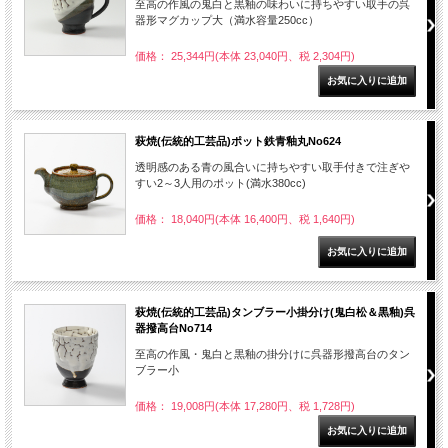
至高の作風の鬼白と黒釉の味わいに持ちやすい取手の呉
器形マグカップ大（満水容量250cc）
価格： 25,344円(本体 23,040円、税 2,304円)
萩焼(伝統的工芸品)ポット鉄青釉丸No624
透明感のある青の風合いに持ちやすい取手付きで注ぎや
すい2～3人用のポット(満水380cc)
価格： 18,040円(本体 16,400円、税 1,640円)
萩焼(伝統的工芸品)タンブラー小掛分け(鬼白松＆黒釉)呉
器撥高台No714
至高の作風・鬼白と黒釉の掛分けに呉器形撥高台のタン
ブラー小
価格： 19,008円(本体 17,280円、税 1,728円)