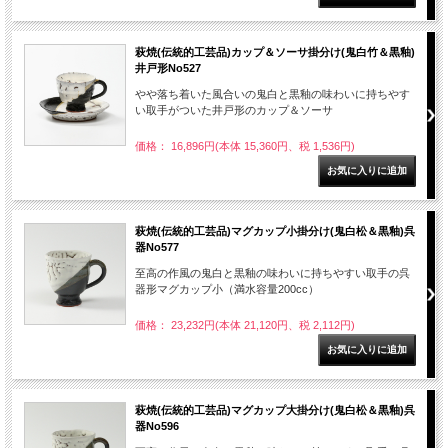
萩焼(伝統的工芸品)カップ＆ソーサ掛分け(鬼白竹＆黒釉)
井戸形No527
やや落ち着いた風合いの鬼白と黒釉の味わいに持ちやす
い取手がついた井戸形のカップ＆ソーサ
価格： 16,896円(本体 15,360円、税 1,536円)
萩焼(伝統的工芸品)マグカップ小掛分け(鬼白松＆黒釉)呉
器No577
至高の作風の鬼白と黒釉の味わいに持ちやすい取手の呉
器形マグカップ小（満水容量200cc）
価格： 23,232円(本体 21,120円、税 2,112円)
萩焼(伝統的工芸品)マグカップ大掛分け(鬼白松＆黒釉)呉
器No596