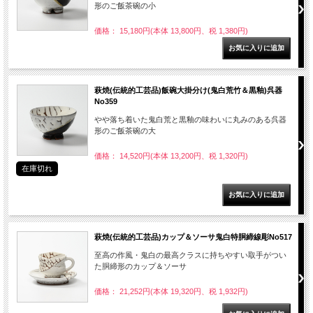
形のご飯茶碗の小
価格： 15,180円(本体 13,800円、税 1,380円)
萩焼(伝統的工芸品)飯碗大掛分け(鬼白荒竹＆黒釉)呉器
No359
やや落ち着いた鬼白荒と黒釉の味わいに丸みのある呉器
形のご飯茶碗の大
価格： 14,520円(本体 13,200円、税 1,320円)
在庫切れ
萩焼(伝統的工芸品)カップ＆ソーサ鬼白特胴締線彫No517
至高の作風・鬼白の最高クラスに持ちやすい取手がつい
た胴締形のカップ＆ソーサ
価格： 21,252円(本体 19,320円、税 1,932円)