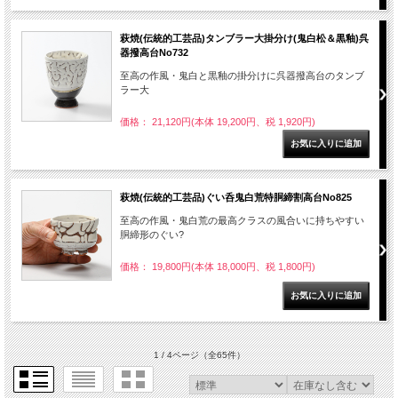
萩焼(伝統的工芸品)タンブラー大掛分け(鬼白松＆黒釉)呉
器撥高台No732
至高の作風・鬼白と黒釉の掛分けに呉器撥高台のタンブ
ラー大
価格： 21,120円(本体 19,200円、税 1,920円)
萩焼(伝統的工芸品)ぐい呑鬼白荒特胴締割高台No825
至高の作風・鬼白荒の最高クラスの風合いに持ちやすい
胴締形のぐい?
価格： 19,800円(本体 18,000円、税 1,800円)
1 / 4ページ
（全65件）