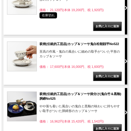
価格： 21,120円(本体 19,200円、税 1,920円)
在庫切れ
萩焼(伝統的工芸品)カップ＆ソーサ鬼白松朝顔平No522
至高の作風・鬼白の風合いに細めの取手がついた平形の
カップ＆ソーサ
価格： 17,600円(本体 16,000円、税 1,600円)
萩焼(伝統的工芸品)カップ＆ソーサ掛分け(鬼白竹＆黒釉)
胴締No525
やや落ち着いた風合いの鬼白と黒釉の味わいに持ちやす
い取手がついた胴締形のカップ＆ソーサ
価格： 16,962円(本体 15,420円、税 1,542円)