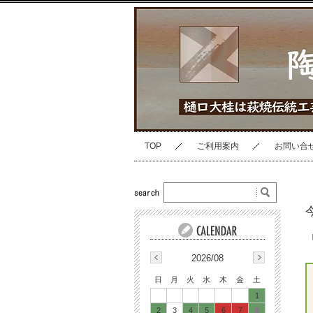
TOP
ご利用案内
お問い合
2026/08
日
月
火
水
木
金
土
1
2
3
4
5
6
7
8