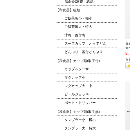
煎茶器(湯呑・急須)
【和食器】碗類
ご飯茶碗小・極小
ご飯茶碗大・特大
汁碗・蓋付碗
スープカップ・とってどん
萩
太
どんぶり・蓋付どんぶり
¥1
在
【和食器】カップ類(取手付)
カップ＆ソーサ
マグカップ小
マグカップ大・中
ビールジョッキ
ポット・ドリッパー
【和食器】カップ類(取手無)
タンブラー小・極小
タンブラー大・特大