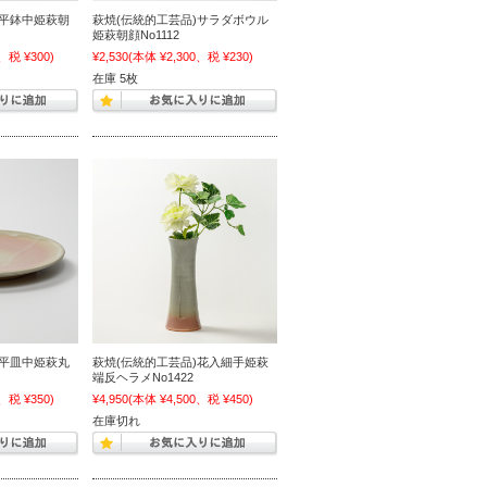
)平鉢中姫萩朝
萩焼(伝統的工芸品)サラダボウル
姫萩朝顔No1112
、税 ¥300)
¥2,530
(本体 ¥2,300、税 ¥230)
在庫 5枚
)平皿中姫萩丸
萩焼(伝統的工芸品)花入細手姫萩
端反ヘラメNo1422
、税 ¥350)
¥4,950
(本体 ¥4,500、税 ¥450)
在庫切れ