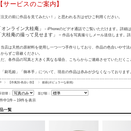
【サービスのご案内】
「注文の前に作品を見てみたい！」と思われる方はぜひご利用ください。
「オンライン大桂庵」
－iPhoneのビデオ通話でご覧いただけます。詳細
「大桂庵の撮って見せます」－
作品を写真撮りしメール送信します。詳
※当店は天然の原材料を使用し一つ一つ手作りしており、作品の
色合いや寸法
しからずご容赦ください。
ただ、各作品の写真と大きく異なる場合、こちらからご連絡させていただくこ
※「刷毛姫」「御本手」について、現在の作品は赤みが少なくなっております
…………………………………………………………………………
P
【作風別-色合い別】
姫萩(ポピュラーな萩焼)
示切替：
並び順：
9件中1件～19件を表示
品一覧