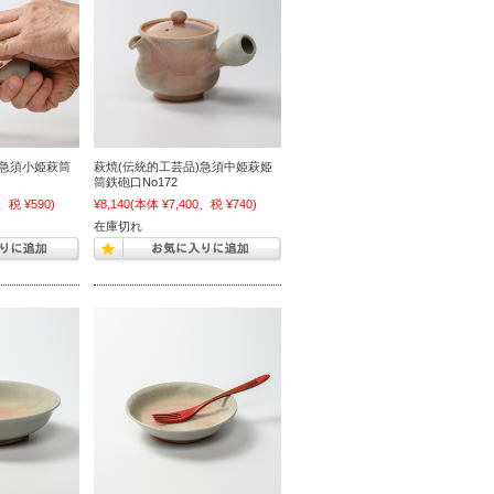
)急須小姫萩筒
萩焼(伝統的工芸品)急須中姫萩姫
筒鉄砲口No172
、税 ¥590)
¥8,140
(本体 ¥7,400、税 ¥740)
在庫切れ