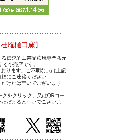
……………
……………
………
大桂庵樋口窯】
作る伝統的工芸品萩焼専門窯元
する小売店です。
ております。ご不明な点は上記
気軽にご連絡ください。
ただければ幸いでございます。
ークをクリック、又はQRコー
いただけると幸いでございま
…………………………
………