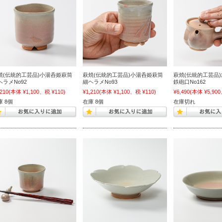
焼(伝統的工芸品)小湯呑姫萩筒
萩焼(伝統的工芸品)小湯呑姫萩筒
萩焼(伝統的工芸品
ヘラメNo92
細ヘラメNo93
鉄砲口No162
,210
(本体 ¥1,100、税 ¥110)
¥1,210
(本体 ¥1,100、税 ¥110)
¥6,490
(本体 ¥5,900
庫 8個
在庫 8個
在庫切れ