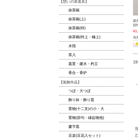
【憩いの茶道具】
抹茶碗
抹茶碗(上)
萩
顔N
抹茶碗(特)
¥3
抹茶碗(特上・極上)
在
水指
茶入
1
蓋置・建水・杓立
香合・香炉
【装飾作品】
つぼ・大つぼ
飾り鉢・飾り皿
置物(十二支)の小・大
置物(節句・縁起物他)
慶字皿
豆楽(豆花入セット)