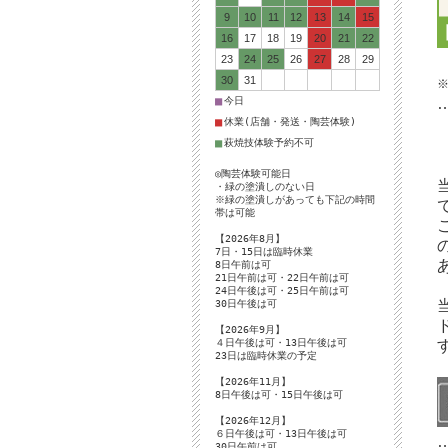
9
10
11
12
13
14
15
16
17
18
19
20
21
22
23
24
25
26
27
28
29
30
31
■
今日
■
休業(店舗・発送・陶芸体験)
■
萩焼技体験予約不可
◎陶芸体験可能日
・緑の塗潰しのない日
※緑の塗潰しがあっても下記の時間
帯は可能
【2026年8月】
7日・15日は臨時休業
8日午前は可
21日午前は可・22日午前は可
24日午後は可・25日午前は可
30日午後は可
【2026年9月】
４日午後は可・13日午後は可
23日は臨時休業の予定
【2026年11月】
8日午後は可・15日午後は可
【2026年12月】
６日午後は可・13日午後は可
30日午前は可