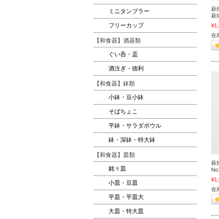
萩
ミニタンブラー
萩
フリーカップ
¥1
在
【和食器】酒器類
ぐい呑・盃
酒注ぎ・徳利
【和食器】鉢類
小鉢・豆小鉢
そばちょこ
平鉢・サラダボウル
鉢・深鉢・特大鉢
【和食器】皿類
萩
銘々皿
No
¥1
小皿・豆皿
在
平皿・平皿大
大皿・特大皿