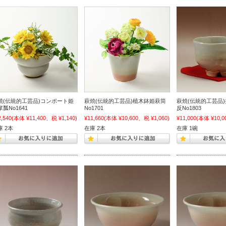
焼(伝統的工芸品)コンポート姫
萩焼(伝統的工芸品)植木鉢姫萩筒
萩焼(伝統的工芸品
瓢No1641
No1701
反No1803
2,540
(本体 ¥11,400、税 ¥1,140)
¥11,660
(本体 ¥10,600、税 ¥1,060)
¥11,000
(本体 ¥10,0
庫 2本
在庫 2本
在庫 1碗