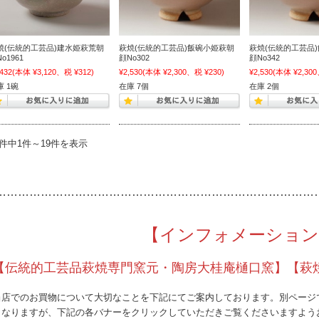
焼(伝統的工芸品)建水姫萩荒朝
萩焼(伝統的工芸品)飯碗小姫萩朝
萩焼(伝統的工芸品
o1961
顔No302
顔No342
,432
(本体 ¥3,120、税 ¥312)
¥2,530
(本体 ¥2,300、税 ¥230)
¥2,530
(本体 ¥2,300
庫 1碗
在庫 7個
在庫 2個
9件中1件～19件を表示
…………
………………………………………………………………
【インフォメーション
【伝統的工芸品萩焼専門窯元・陶房大桂庵樋口窯】【萩
当店でのお買物について大切なことを下記にてご案内しております。別ページ
となりますが、下記の各バナーをクリックしていただきご覧くださいますよう