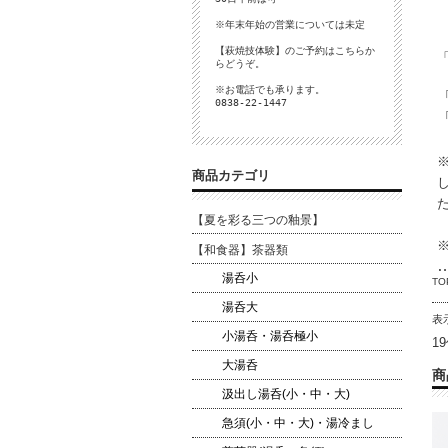
※年末年始の営業については未定
【萩焼技体験】のご予約は
こちら
か
らどうぞ。
※お電話でも承ります。
0838-22-1447
商品カテゴリ
【夏を彩る三つの釉景】
【和食器】茶器類
湯呑小
TO
湯呑大
表
小湯呑・湯呑極小
1
大湯呑
商
汲出し湯呑(小・中・大)
急須(小・中・大)・湯冷まし