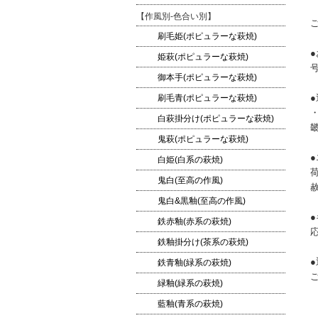
【作風別-色合い別】
刷毛姫(ポピュラーな萩焼)
姫萩(ポピュラーな萩焼)
御本手(ポピュラーな萩焼)
●
刷毛青(ポピュラーな萩焼)
・
白萩掛分け(ポピュラーな萩焼)
畿
鬼萩(ポピュラーな萩焼)
白姫(白系の萩焼)
鬼白(至高の作風)
鬼白&黒釉(至高の作風)
鉄赤釉(赤系の萩焼)
鉄釉掛分け(茶系の萩焼)
鉄青釉(緑系の萩焼)
緑釉(緑系の萩焼)
藍釉(青系の萩焼)