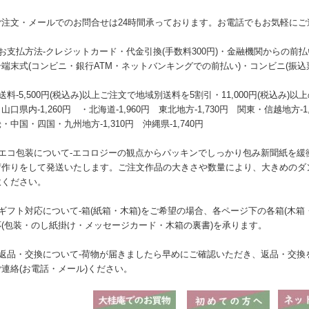
ご注文・メールでのお問合せは24時間承っております。お電話でもお気軽にご
●お支払方法-クレジットカード・代金引換(手数料300円)・金融機関からの前
号端末式(コンビニ・銀行ATM・ネットバンキングでの前払い)・コンビニ(振込
送料-5,500円(税込み)以上ご注文で地域別送料を5割引・11,000円(税込
山口県内-1,260円 ・北海道-1,960円 東北地方-1,730円 関東・信越地方-1
・中国・四国・九州地方-1,310円 沖縄県-1,740円
●エコ包装について-エコロジーの観点からパッキンでしっかり包み新聞紙を緩
荷作りをして発送いたします。ご注文作品の大きさや数量により、大きめのダ
赦ください。
●ギフト対応について-箱(紙箱・木箱)をご希望の場合、各ページ下の各箱(木
応(包装・のし紙掛け・メッセージカード・木箱の裏書)を承ります。
●返品・交換について-荷物が届きましたら早めにご確認いただき、返品・交換
ご連絡(お電話・メール)ください。