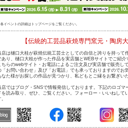
※各イベントの詳細はトップページをご覧ください。
…………………………………………………………………………
【伝統的工芸品萩焼専門窯元・陶房
当店は樋口大桂が萩焼伝統工芸士としての自信と誇りを持って
であり、樋口大桂が作った作品を実店舗とWEBサイトでご紹介
こちらのwebサイト・お電話によるご注文及び実店舗で販売し
の「お問い合わせ」及び「お電話」でも承っておりますのでお
あなた様がお探しの作品が見つかり、私どもとご縁をお繋ぎい
当店ではブログ・SNSで情報発信しております。下記のロゴマ
ドを読み取り、ぜひ、ご覧ください。フォーロー・いいねして
す。
…………………………………………………………………………