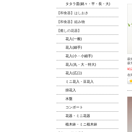
タタラ皿(銘々・平・長・大)
【和食器】はしおき
【和食器】組み物
【癒しの花器】
花入(一般)
花入(細手)
花入(小・小細手)
萩
萩箪
花入(丸・大・特大)
¥1
花入(広口)
在
ミニ花入・豆花入
掛花入
水盤
コンポート
花器・ミニ花器
植木鉢・ミニ植木鉢