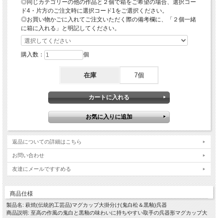
◎同じカテゴリーの他の作品と２個で箱をご希望の場合、選択コー
※ティーバックを入れてチンされる場合、ホッチキスの針のアルミ部分が反応して
ド4・片方のご注文時に選択コード1をご選択ください。
火花が散る可能性があるため針のついてないものか針を外してからチンするように
してください。又、加熱とともにティーバッグが膨らんで破れたりする可能性があ
◎お買い物かごに入れてご注文いただく際の備考欄に、「２個一緒
りますのでご注意ください。
に箱に入れる」と明記してください。
※レンジ使用中の吹きこぼれと、飲み物と共に器・取手も熱くなりますので火傷な
どされませんようにお取り扱いにご注意ください。
購入数：
個
「掛分け(鬼白＆黒釉)という作風」
伝統的工芸品萩焼の指定材料にある萩焼の基本となる「大道土」に赤土を混ぜ砂を
入れて水曳きし、乾燥させながら高台や高台脇を削り全体の形を整えしっかり乾燥
在庫
7個
させて素焼きをし、稲刈りをした後のわらを燃やした灰が主原料のわら灰釉を一部
分を残してたっぷり掛け、残りの部分に鉄分が主原料の黒釉を掛け分けて酸化焼成
で本焼をします。
窯出しをして焼ヒビなどが無いかをしっかりチェックして完成となりますが、樋口
大桂がこの世界に入るきっかけとなり鬼白という作風のお手本とした、三輪休和氏
の抹茶碗が雪が解け地肌が見えるようなしっとりとした風合いで、その縮みが多す
ぎても少なすぎても納得のいく作品とはならず、黒釉という釉薬を掛け分けること
でさらにその難度が増しその出来栄えによって特・松・竹・梅とランク分けをし価
返品についての詳細はこちら
格も違います。
複数の釉薬を掛分けるという技法は萩焼の中に古くからあったものですが、鬼白と
お問い合わせ
いう作風と黒釉の掛分けは樋口大桂のオリジナルです。
鬼白で全体の7割を表現し下方の黒釉が全体の風合いを引き締めており、絶妙なバ
友達にメールですすめる
ランスで作り上げた至高の作品です。2種類の釉薬が重なった部分が稀に金色にな
ることもあります。
商品仕様
…………………………………………………………………………………………………
製品名: 萩焼(伝統的工芸品)マグカップ大掛分け(鬼白松＆黒釉)呉器
…
商品説明: 至高の作風の鬼白と黒釉の味わいに持ちやすい取手の呉器形マグカップ大