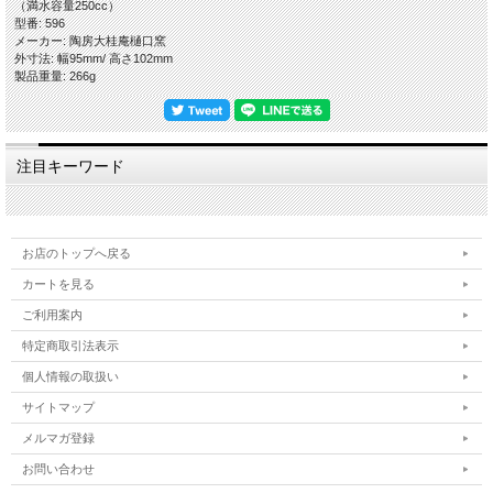
（満水容量250cc）
【ギフト対応について】
型番: 596
◎各箱(木箱・紙箱)をご希望の場合は、このページの下に各箱のお買い物カゴにて
メーカー: 陶房大桂庵樋口窯
別途ご注文くださいますようお願いいたします。
外寸法: 幅95mm/ 高さ102mm
◎箱入りの場合は当店のオリジナル包装紙での包装・ギフト対応(のし紙掛け・メ
製品重量: 266g
ッセージカード)を無料で承ります。
【作品に関して】
萩焼伝統工芸士・樋口大桂が伝統的工芸品萩焼としての規約を遵守し、国産の天然
原材料を使い全工程を手作業でしております。寸法・重量・色合い・風合いが一つ
注目キーワード
一つ微妙に違いますので、悪しからずご了承くださいませ。
出来るだけ色や質感がわかりやすいように複数の照明や白の背景板を使って撮影し
てますが、照明の映り込みが多くある際は風合いを損ねない程度の修正・補正・加
工をし、逆に修正が難しい場合はそのままにしていることもございますので、悪し
からずご了承ください。
お店のトップへ戻る
【萩焼の特徴-萩の七化け】
カートを見る
萩焼は伝統的工芸品萩焼の指定材料である「大道土」を主に使いますが、この陶土
が焼き締まらないという特性がある為、生地を素焼きし釉薬を掛けて本焼きをする
ご利用案内
という工程で作ります。焼成後、生地と釉薬の収縮率の違いにより貫入(かんにゅ
特定商取引法表示
う)が起こります。器に色見のある水分を入れると、この貫入に染みご使用の度合
いによって風合いが変化していくことを「萩の七化け」と言われ、作り手が作った
個人情報の取扱い
やきものを使い手が育てていくと言われる所以です。
私どもはこの特徴を尊重し時流に流されることなく伝統的な萩焼を守りたいという
サイトマップ
精神と、お客様のことを大事にしたいという想いから、器へのコーティングをしな
いという方針を貫いておりますので、電子レンジ・食器洗浄乾燥機をお使いいただ
メルマガ登録
けます。日々の暮らしの中で、萩焼の特徴をお楽しみいただきつつ安心・安全にお
お問い合わせ
使いいただければ幸いです。