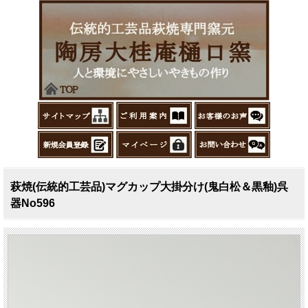
萩焼(伝統的工芸品)マグカップ大掛分け(鬼白松＆黒釉)呉
器No596