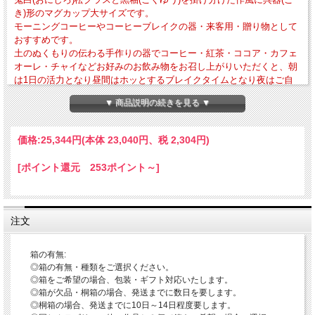
き)形のマグカップ大サイズです。
モーニングコーヒーやコーヒーブレイクの器・来客用・贈り物として
おすすめです。
土のぬくもりの伝わる手作りの器でコーヒー・紅茶・ココア・カフェ
オーレ・チャイなどお好みのお飲み物をお召し上がりいただくと、朝
は1日の活力となり昼間はホッとするブレイクタイムとなり夜はご自
身への1日のご褒美となることと思います。
▼ 商品説明の続きを見る ▼
・外寸法-径約95mm×高さ約102mm ・作品重量-約266g ・満水容量-約250cc
価格:
25,344円
(本体 23,040円、税 2,304円)
・電子レンジ・食器洗浄乾燥機の使用OK 直火・ガスオーブンの使用はNG
当店ではこの器で一層美味しくお召し上がりいただくために、口当たり・持ちやす
[ポイント還元 253ポイント～]
い取手・なるべく重さを感じないような位置に取手を付ける・安定感などを意識し
て作っております。
◎簡単ホットドリンクレシピ
※当店は薬品によるコーティング未使用につき電子レンジの使用が可能です。
注文
〇カフェオーレ-器にお好みの量のミルク・コーヒー・お好みで砂糖を入れかき混
ぜてから、電子レンジでお好みの温度までチン(600wで2分程度)してください。
〇ロイヤルミルクティー器の3分の1程度のお湯と紅茶のティーバッグを入れしばら
箱の有無:
く置き、ティーバッグを取り出しミルクを入れお好みで砂糖を入れ電子レンジでチ
◎箱の有無・種類をご選択ください。
ン(600wで2分程度)してください。
◎箱をご希望の場合、包装・ギフト対応いたします。
〇チャイ-器の3分の1程度のお湯と紅茶のティーバッグとお好みの香辛料を適量入
◎箱が欠品・桐箱の場合、発送までに数日を要します。
れしばらく置き、ティーバッグを取り出しミルクとお好みで砂糖を入れ電子レンジ
◎桐箱の場合、発送までに10日～14日程度要します。
でチン(600wで2分程度)してください。