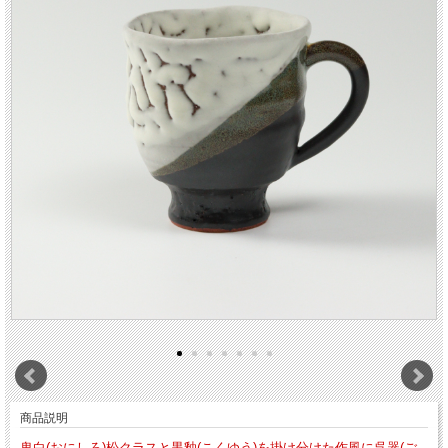
商品説明
鬼白(おにしろ)松クラスと黒釉(こくゆう)を掛け分けた作風に呉器(ご