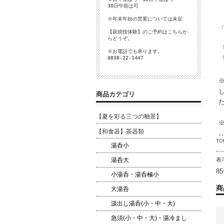
30日午前は可
※年末年始の営業については未定
【萩焼技体験】のご予約は
こちら
か
らどうぞ。
※お電話でも承ります。
0838-22-1447
商品カテゴリ
【夏を彩る三つの釉景】
【和食器】茶器類
TO
湯呑小
湯呑大
表
8
小湯呑・湯呑極小
商
大湯呑
汲出し湯呑(小・中・大)
急須(小・中・大)・湯冷まし