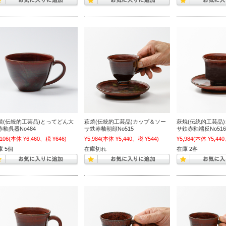
焼(伝統的工芸品)とってどん大
萩焼(伝統的工芸品)カップ＆ソー
萩焼(伝統的工芸品
赤釉呉器No484
サ鉄赤釉朝顔No515
サ鉄赤釉端反No516
,106
(本体 ¥6,460、税 ¥646)
¥5,984
(本体 ¥5,440、税 ¥544)
¥5,984
(本体 ¥5,440
庫 5個
在庫切れ
在庫 2客