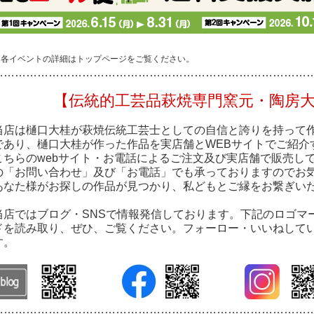
※各イベントの詳細はトップページをご覧ください。
…………………………………………………………………………
【伝統的工芸品萩焼専門窯元・陶房
当店は樋口大桂が萩焼伝統工芸士としての自信と誇りを持って
であり、樋口大桂が作った作品を実店舗とWEBサイトでご紹介
こちらのwebサイト・お電話によるご注文及び実店舗で販売し
の「お問い合わせ」及び「お電話」でも承っておりますのでお
あなた様がお探しの作品が見つかり、私どもとご縁をお繋ぎい
当店ではブログ・SNSで情報発信しております。下記のロゴマ
ドを読み取り、ぜひ、ご覧ください。フォーロー・いいねして
す。
…………………………………………………………………………