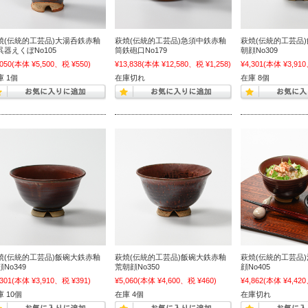
焼(伝統的工芸品)大湯呑鉄赤釉
萩焼(伝統的工芸品)急須中鉄赤釉
萩焼(伝統的工芸品
呉器えくぼNo105
筒鉄砲口No179
朝顔No309
,050
(本体 ¥5,500、税 ¥550)
¥13,838
(本体 ¥12,580、税 ¥1,258)
¥4,301
(本体 ¥3,910
庫 1個
在庫切れ
在庫 8個
焼(伝統的工芸品)飯碗大鉄赤釉
萩焼(伝統的工芸品)飯碗大鉄赤釉
萩焼(伝統的工芸品
No349
荒朝顔No350
顔No405
,301
(本体 ¥3,910、税 ¥391)
¥5,060
(本体 ¥4,600、税 ¥460)
¥4,862
(本体 ¥4,420
 10個
在庫 4個
在庫切れ