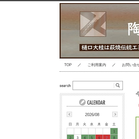
TOP
ご利用案内
お問い合
2026/08
日
月
火
水
木
金
土
1
2
3
4
5
6
7
8