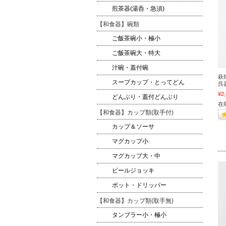
煎茶器(湯呑・急須)
【和食器】碗類
ご飯茶碗小・極小
ご飯茶碗大・特大
汁碗・蓋付碗
萩
スープカップ・とってどん
呉器
¥2
どんぶり・蓋付どんぶり
在
【和食器】カップ類(取手付)
カップ＆ソーサ
マグカップ小
マグカップ大・中
ビールジョッキ
ポット・ドリッパー
【和食器】カップ類(取手無)
タンブラー小・極小