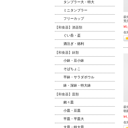
タンブラー大・特大
ミニタンブラー
萩
フリーカップ
荒
¥6
【和食器】酒器類
在
ぐい呑・盃
酒注ぎ・徳利
【和食器】鉢類
小鉢・豆小鉢
そばちょこ
平鉢・サラダボウル
鉢・深鉢・特大鉢
【和食器】皿類
銘々皿
萩
小皿・豆皿
朝顔
¥4
平皿・平皿大
在庫
大皿・特大皿