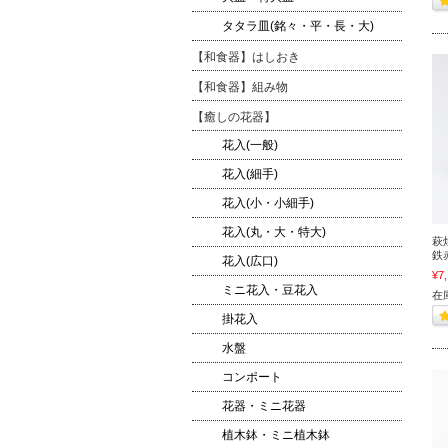
タタラ皿(銘々・平・長・大)
【和食器】はしおき
【和食器】組み物
【癒しの花器】
花入(一般)
花入(細手)
花入(小・小細手)
花入(丸・大・特大)
萩
鉄
花入(広口)
¥7
ミニ花入・豆花入
在
掛花入
水盤
コンポート
花器・ミニ花器
植木鉢・ミニ植木鉢