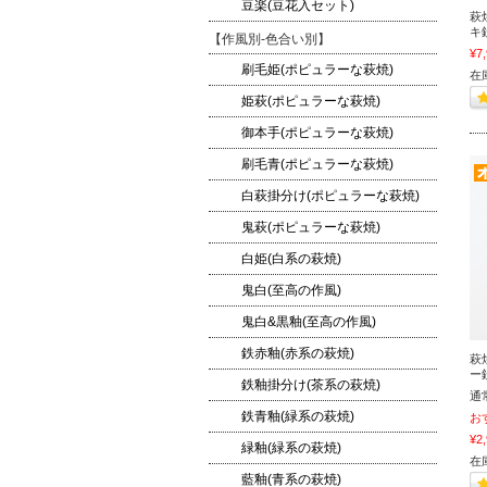
豆楽(豆花入セット)
萩
キ
【作風別-色合い別】
¥7
刷毛姫(ポピュラーな萩焼)
在
姫萩(ポピュラーな萩焼)
御本手(ポピュラーな萩焼)
刷毛青(ポピュラーな萩焼)
白萩掛分け(ポピュラーな萩焼)
鬼萩(ポピュラーな萩焼)
白姫(白系の萩焼)
鬼白(至高の作風)
鬼白&黒釉(至高の作風)
鉄赤釉(赤系の萩焼)
萩
ー
鉄釉掛分け(茶系の萩焼)
通
鉄青釉(緑系の萩焼)
お
¥2
緑釉(緑系の萩焼)
在
藍釉(青系の萩焼)