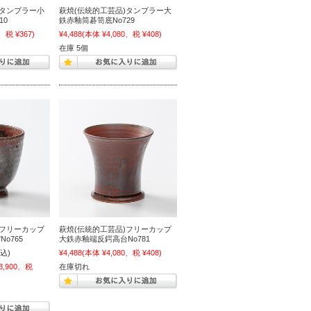
)タンブラー小
萩焼(伝統的工芸品)タンブラー大
10
鉄赤釉筒碁笥底No729
、税 ¥367)
¥4,488
(本体 ¥4,080、税 ¥408)
在庫 5個
)フリーカップ
萩焼(伝統的工芸品)フリーカップ
o765
大鉄赤釉端反鍔高台No781
込)
¥4,488
(本体 ¥4,080、税 ¥408)
3,900、税
在庫切れ