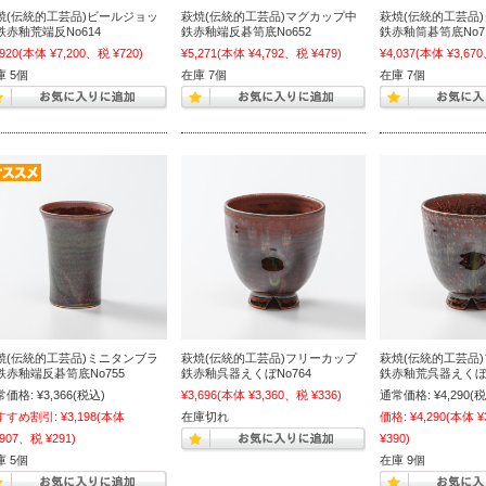
焼(伝統的工芸品)ビールジョッ
萩焼(伝統的工芸品)マグカップ中
萩焼(伝統的工芸品
鉄赤釉荒端反No614
鉄赤釉端反碁笥底No652
鉄赤釉筒碁笥底No7
,920
(本体 ¥7,200、税 ¥720)
¥5,271
(本体 ¥4,792、税 ¥479)
¥4,037
(本体 ¥3,670
庫 5個
在庫 7個
在庫 7個
焼(伝統的工芸品)ミニタンブラ
萩焼(伝統的工芸品)フリーカップ
萩焼(伝統的工芸品
鉄赤釉端反碁笥底No755
鉄赤釉呉器えくぼNo764
鉄赤釉荒呉器えくぼN
常価格:
¥3,366
(税込)
¥3,696
(本体 ¥3,360、税 ¥336)
通常価格:
¥4,290
(税
すすめ割引:
¥3,198
(本体
在庫切れ
価格:
¥4,290
(本体 ¥
,907、税 ¥291)
¥390)
庫 5個
在庫 9個