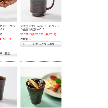
)マグカップ大
萩焼(伝統的工芸品)ビールジョッ
594
キ鉄赤釉端反No613
込)
¥6,732
(本体 ¥6,120、税 ¥612)
4,896、税
在庫切れ