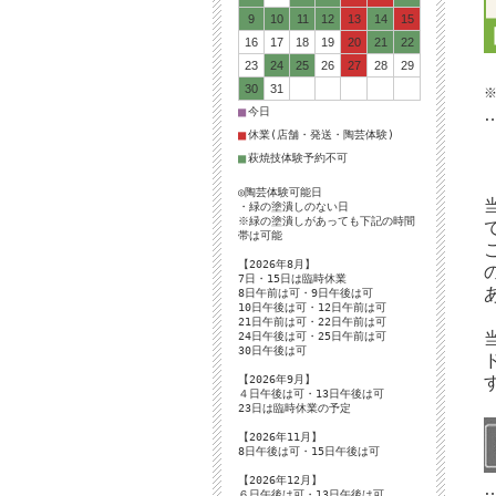
9
10
11
12
13
14
15
16
17
18
19
20
21
22
23
24
25
26
27
28
29
30
31
■
今日
■
休業(店舗・発送・陶芸体験)
■
萩焼技体験予約不可
◎陶芸体験可能日
・緑の塗潰しのない日
※緑の塗潰しがあっても下記の時間
帯は可能
【2026年8月】
7日・15日は臨時休業
8日午前は可・9日午後は可
10日午後は可・12日午前は可
21日午前は可・22日午前は可
24日午後は可・25日午前は可
30日午後は可
【2026年9月】
４日午後は可・13日午後は可
23日は臨時休業の予定
【2026年11月】
8日午後は可・15日午後は可
【2026年12月】
６日午後は可・13日午後は可