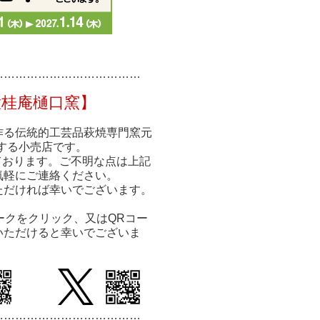
……………
……………
………
大桂庵樋口窯】
作る伝統的工芸品萩焼専門窯元
する小売店です。
ております。ご不明な点は上記
気軽にご連絡ください。
ただければ幸いでございます。
ークをクリック、又はQRコー
いただけると幸いでございま
…………………………
………