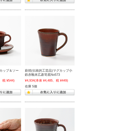
)カップ＆ソー
萩焼(伝統的工芸品)マグカップ小
鉄赤釉末広碁笥底No573
、税 ¥544)
¥4,934
(本体 ¥4,485、税 ¥449)
在庫 5個