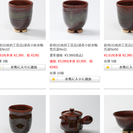
焼(伝統的工芸品)湯呑小鉄赤釉
萩焼(伝統的工芸品)湯呑小鉄赤釉
萩焼(伝統的工芸品
No10
荒呉器No11
呉器No50
,618
(本体 ¥2,380、税 ¥238)
通常価格:
¥3,080
(税込)
¥2,618
(本体 ¥2,380
庫 3個
価格:
¥3,080
(本体 ¥2,800、税
在庫 5個
¥280)
在庫 10個