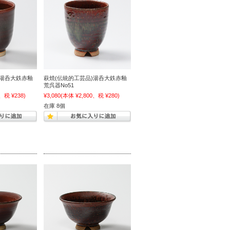
)湯呑大鉄赤釉
萩焼(伝統的工芸品)湯呑大鉄赤釉
荒呉器No51
、税 ¥238)
¥3,080
(本体 ¥2,800、税 ¥280)
在庫 8個