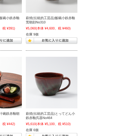
)飯碗小鉄赤釉
萩焼(伝統的工芸品)飯碗小鉄赤釉
荒朝顔No310
、税 ¥391)
¥5,060
(本体 ¥4,600、税 ¥460)
在庫 9個
)汁碗鉄赤釉朝
萩焼(伝統的工芸品)とってどん小
鉄赤釉呉器No464
、税 ¥442)
¥5,610
(本体 ¥5,100、税 ¥510)
在庫 6個