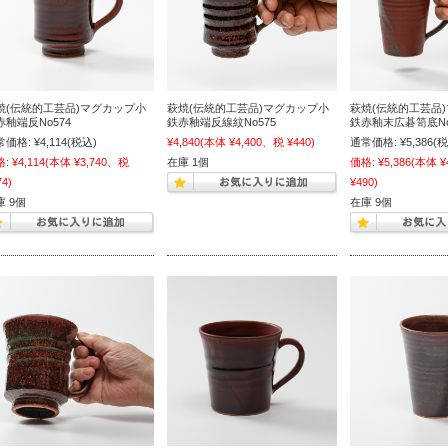
焼(伝統的工芸品)マグカップ小
萩焼(伝統的工芸品)マグカップ小
萩焼(伝統的工芸品
赤釉端反No574
鉄赤釉端反線紋No575
鉄赤釉末広碁笥底No
常価格:
¥4,114
(税込)
¥4,840
(本体 ¥4,400、税 ¥440)
通常価格:
¥5,386
(税
格:
¥4,114
(本体 ¥3,740、税
在庫 1個
価格:
¥5,386
(本体 ¥
74)
¥490)
庫 9個
在庫 9個