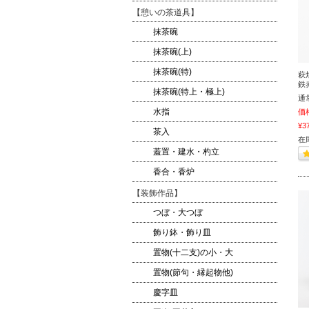
【憩いの茶道具】
抹茶碗
抹茶碗(上)
抹茶碗(特)
萩
鉄
抹茶碗(特上・極上)
通
水指
価
¥3
茶入
在
蓋置・建水・杓立
香合・香炉
【装飾作品】
つぼ・大つぼ
飾り鉢・飾り皿
置物(十二支)の小・大
置物(節句・縁起物他)
慶字皿