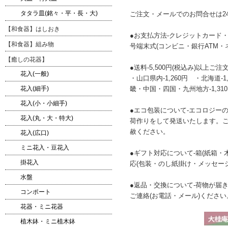
タタラ皿(銘々・平・長・大)
ご注文・メールでのお問合せは2
【和食器】はしおき
●お支払方法-クレジットカード・
【和食器】組み物
号端末式(コンビニ・銀行ATM・
【癒しの花器】
●送料-5,500円(税込み)以上
花入(一般)
・山口県内-1,260円 ・北海道-1
花入(細手)
畿・中国・四国・九州地方-1,310
花入(小・小細手)
●エコ包装について-エコロジー
花入(丸・大・特大)
荷作りをして発送いたします。
赦ください。
花入(広口)
ミニ花入・豆花入
●ギフト対応について-箱(紙箱
掛花入
応(包装・のし紙掛け・メッセー
水盤
●返品・交換について-荷物が届
コンポート
ご連絡(お電話・メール)ください
花器・ミニ花器
植木鉢・ミニ植木鉢