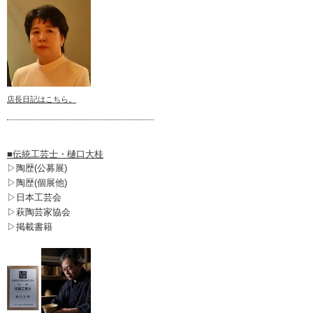
店長日記はこちら。
■伝統工芸士・樋口大桂
▷陶歴(公募展)
▷陶歴(個展他)
▷日本工芸会
▷萩陶芸家協会
▷掲載書籍