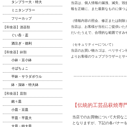
タンブラー大・特大
当店は、個人情報の漏洩、滅失、毀
報を正確に、また最新なものに保つ
ミニタンブラー
フリーカップ
（情報内容の照会、修正または削除
当店は、お客様が当社にご提供いた
【和食器】酒器類
だいたうえで、合理的な範囲ですみ
ぐい呑・盃
酒注ぎ・徳利
（セキュリティーについて）
当店のお買い物カゴは、ベリサイン社
【和食器】鉢類
よりお客様のウェブブラウザーとサ
小鉢・豆小鉢
そばちょこ
…………
…………………
平鉢・サラダボウル
鉢・深鉢・特大鉢
【和食器】皿類
銘々皿
【伝統的工芸品萩焼専
小皿・豆皿
当店でのお買物について大切な
平皿・平皿大
となりますが、下記の各バナー
大皿・特大皿