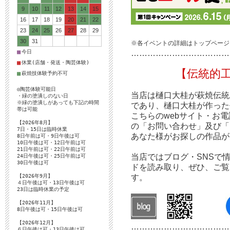
9
10
11
12
13
14
15
16
17
18
19
20
21
22
23
24
25
26
27
28
29
30
31
※各イベントの詳細はトップページ
■
今日
………………………………
■
休業(店舗・発送・陶芸体験)
【伝統的
■
萩焼技体験予約不可
◎陶芸体験可能日
当店は樋口大桂が萩焼伝統
・緑の塗潰しのない日
※緑の塗潰しがあっても下記の時間
であり、樋口大桂が作った
帯は可能
こちらのwebサイト・お
【2026年8月】
の「お問い合わせ」及び「
7日・15日は臨時休業
あなた様がお探しの作品が
8日午前は可・9日午後は可
10日午後は可・12日午前は可
21日午前は可・22日午前は可
当店ではブログ・SNSで
24日午後は可・25日午前は可
30日午後は可
ドを読み取り、ぜひ、ご覧
【2026年9月】
す。
４日午後は可・13日午後は可
23日は臨時休業の予定
【2026年11月】
8日午後は可・15日午後は可
【2026年12月】
………………………………
６日午後は可・13日午後は可