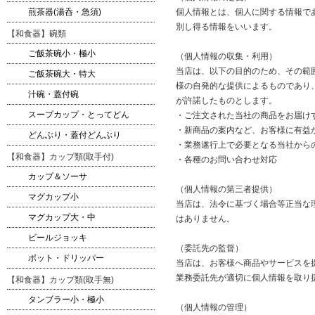
煎茶器(湯呑・急須)
個人情報とは、個人に関する情報で
別し得る情報をいいます。
【和食器】碗類
ご飯茶碗小・極小
（個人情報の収集・利用）
当店は、以下の目的のため、その範
ご飯茶碗大・特大
様の自発的な提供によるものであり
汁碗・蓋付碗
が許諾したものとします。
スープカップ・とってどん
・ご注文された当社の商品をお届け
・新商品の案内など、お客様に有益
どんぶり・蓋付どんぶり
・業務遂行上で必要となる当社から
【和食器】カップ類(取手付)
・各種のお問い合わせ対応
カップ＆ソーサ
（個人情報の第三者提供）
マグカップ小
当店は、法令に基づく場合等正当な
マグカップ大・中
はありません。
ビールジョッキ
（委託先の監督）
ポット・ドリッパー
当店は、お客様へ商品やサービスを
業務委託先が適切に個人情報を取り
【和食器】カップ類(取手無)
タンブラー小・極小
（個人情報の管理）