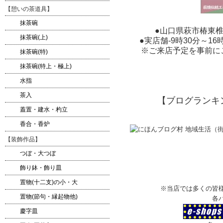
【憩いの茶道具】
抹茶碗
●山口県萩市椿東椎原150
抹茶碗(上)
●実店舗-9時30分～1
※ご来店予定を事前に
抹茶碗(特)
抹茶碗(特上・極上)
水指
茶入
【ブログランキ
蓋置・建水・杓立
香合・香炉
【装飾作品】
つぼ・大つぼ
飾り鉢・飾り皿
置物(十二支)の小・大
※当店では多くの皆
置物(節句・縁起物他)
各
慶字皿