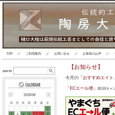
TOP
ご利用案内
お問い合せ
お客様のお声
【お知らせ】
今月の
「おすすめエイト
「ECエール便」
第1回キャン
2026/08
日
月
火
水
木
金
土
1
2
3
4
5
6
7
8