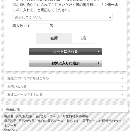
◎お買い物かごに入れてご注文いただく際の備考欄に、「２個一緒
◎簡単ホットドリンクレシピ
に箱に入れる」と明記してください。
※当店は薬品によるコーティング未使用につき電子レンジの使用が可能です。
〇カフェオーレ-器にお好みの量のミルク・コーヒー・お好みで砂糖を入れかき混
ぜてから、電子レンジでお好みの温度までチン(600wで2分程度)してください。
購入数：
客
〇ロイヤルミルクティー器の3分の1程度のお湯と紅茶のティーバッグを入れしばら
く置き、ティーバッグを取り出しミルクを入れお好みで砂糖を入れ電子レンジでチ
ン(600wで2分程度)してください。
在庫
1客
〇チャイ-器の3分の1程度のお湯と紅茶のティーバッグとお好みの香辛料を適量入
れしばらく置き、ティーバッグを取り出しミルクとお好みで砂糖を入れ電子レンジ
でチン(600wで2分程度)してください。
※ティーバックを入れてチンされる場合、ホッチキスの針のアルミ部分が反応して
火花が散る可能性があるため針のついてないものか針を外してからチンするように
してください。又、加熱とともにティーバッグが膨らんで破れたりする可能性があ
りますのでご注意ください。
※レンジ使用中の吹きこぼれと、飲み物と共に器・取手も熱くなりますので火傷な
どされませんようにお取り扱いにご注意ください。
返品についての詳細はこちら
お問い合わせ
「鬼白という作風」
伝統的工芸品萩焼の指定材料にある萩焼の基本となる「大道土」に赤土を混ぜ砂を
友達にメールですすめる
入れて水曳きし、乾燥させながら高台や高台脇を削り全体の形を整えしっかり乾燥
させて素焼きをし、稲刈りをした後のわらを燃やした灰が主原料のわら灰釉をたっ
ぷり掛け酸化焼成で本焼をします。
商品仕様
窯出しをして焼ヒビなどが無いかをしっかりチェックして完成となりますが、樋口
大桂がこの世界に入るきっかけとなりこの作風のお手本とした、三輪休和氏の抹茶
製品名: 萩焼(伝統的工芸品)カップ＆ソーサ鬼白特胴締線彫
碗が雪が解け地肌が見えるようなしっとりとした風合いで、その縮みが多すぎても
商品説明: 至高の作風・鬼白の最高クラスに持ちやすい取手がついた胴締形のカップ
少なすぎても納得のいく作品とはならず、 その出来栄えによって特・松・竹・梅
＆ソーサ
とランク分けをし価格もランクにより違いのある作風です。
型番: 517