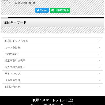
メーカー: 陶房大桂庵樋口窯
…………………………………………………………………………………………………
…
【ギフト対応について】
◎各箱(木箱・紙箱)をご希望の場合は、このページの下に各箱のお買い物カゴにて
注目キーワード
別途ご注文くださいますようお願いいたします。
◎箱入りの場合は当店のオリジナル包装紙での包装・ギフト対応(のし紙掛け・メ
ッセージカード)を無料で承ります。
【作品に関して】
お店のトップへ戻る
萩焼伝統工芸士・樋口大桂が伝統的工芸品萩焼としての規約を遵守し、国産の天然
カートを見る
原材料を使い全工程を手作業でしております。寸法・重量・色合い・風合いが一つ
一つ微妙に違いますので、悪しからずご了承くださいませ。
ご利用案内
出来るだけ色や質感がわかりやすいように複数の照明や白の背景板を使って撮影し
てますが、照明の映り込みが多くある際は風合いを損ねない程度の修正・補正・加
特定商取引法表示
工をし、逆に修正が難しい場合はそのままにしていることもございますので、悪し
からずご了承ください。
個人情報の取扱い
サイトマップ
【萩焼の特徴-萩の七化け】
萩焼は伝統的工芸品萩焼の指定材料である「大道土」を主に使いますが、この陶土
メルマガ登録
が焼き締まらないという特性がある為、生地を素焼きし釉薬を掛けて本焼きをする
という工程で作ります。焼成後、生地と釉薬の収縮率の違いにより貫入(かんにゅ
お問い合わせ
う)が起こります。器に色見のある水分を入れると、この貫入に染みご使用の度合
いによって風合いが変化していくことを「萩の七化け」と言われ、作り手が作った
やきものを使い手が育てていくと言われる所以です。
表示：スマートフォン｜
PC
私どもはこの特徴を尊重し時流に流されることなく伝統的な萩焼を守りたいという
精神と、お客様のことを大事にしたいという想いから、器へのコーティングをしな