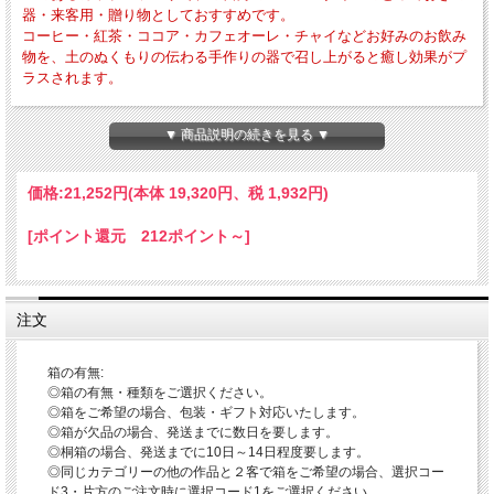
器・来客用・贈り物としておすすめです。
コーヒー・紅茶・ココア・カフェオーレ・チャイなどお好みのお飲み
物を、土のぬくもりの伝わる手作りの器で召し上がると癒し効果がプ
ラスされます。
・外寸法-カップ-径約88mm×高さ約70mm ソーサ-径約150mm×高さ約28mm
▼ 商品説明の続きを見る ▼
・作品重量-カップ-約224g ソーサ-約321g ・満水容量-約200cc
・電子レンジ・食器洗浄乾燥機の使用OK 直火・ガスオーブンの使用はNG
価格:
21,252円
(本体 19,320円、税 1,932円)
当店ではこの器で一層美味しくお召し上がりいただくために、口当たり・持ちやす
い取手・なるべく重さを感じないような位置に取手を付ける・安定感などを意識し
[ポイント還元 212ポイント～]
て作っております。
◎1客のカップ＆ソーサも使い方を変えれば気分が変わります。こんな使い方はい
かがでしょうか？
〇朝などの時間が時間がない時-カップだけでお好みのお飲み物を召し上がる
注文
※忙しい時はカップだけ使えば洗い物も少なくなり少しは気忙しさが減少しま
す。
〇休日などの時間の余裕がある時-お好みのお飲み物を入れたカップをソーサにセ
箱の有無:
ットして召し上がる
◎箱の有無・種類をご選択ください。
※ソーサを一緒に使うことで不思議とゆったりとした安らぎの時間になることと
◎箱をご希望の場合、包装・ギフト対応いたします。
思います。
◎箱が欠品の場合、発送までに数日を要します。
〇ティータイム時にお好きなお菓子がある時-カップにお好みのお飲み物を入れソ
ーサを銘々皿にしてお好みのお菓子と共に召し上がる
◎桐箱の場合、発送までに10日～14日程度要します。
※お菓子をお皿に入れることでティータイム感が増しストレス発散効果となるか
◎同じカテゴリーの他の作品と２客で箱をご希望の場合、選択コー
もしれません。
ド3・片方のご注文時に選択コード1をご選択ください。