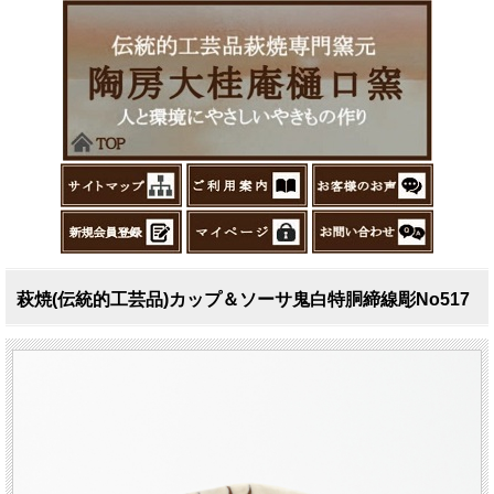
萩焼(伝統的工芸品)カップ＆ソーサ鬼白特胴締線彫No517