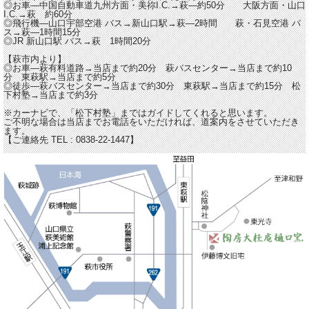
◎お車―中国自動車道九州方面・美祢I.C.→萩―約50分 大阪方面・山口
I.C.→萩 約60分
◎飛行機―山口宇部空港 バス→新山口駅→萩―2時間 萩・石見空港 バ
ス→萩―1時間15分
◎JR 新山口駅 バス→萩 1時間20分
【萩市内より】
◎お車―萩有料道路→当店まで約20分 萩バスセンター→当店まで約10
分 東萩駅→当店まで約5分
◎徒歩―萩バスセンター→当店まで約30分 東萩駅→当店まで約15分 松
下村塾→当店まで約3分
※カーナビで、「松下村塾」まではガイドしてくれると思います。
ご不明な場合は当店までお電話をいただければ、道案内をさせていただき
ます。
【ご連絡先 TEL : 0838-22-1447】