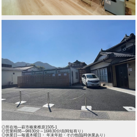
◎所在地―萩市椿東椎原1505-1
◎営業時間―9時30分～16時30分頃(時短有り）
◎休業日―毎週木曜日・ 年末年始・その他(臨時休業あり）