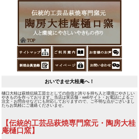
おいでませ大桂庵へ！
樋口大桂は萩焼伝統工芸士としての自信と誇りを持ち人と環境にやさしい
やきものを作っております。当店は実店舗・webサイト・お電話によるご
注文・お問合せなどにも対応しておりますので、ご不明な点がございまし
たらお気軽にご連絡くださいませ。
【伝統的工芸品萩焼専門窯元・陶房大桂
庵樋口窯】