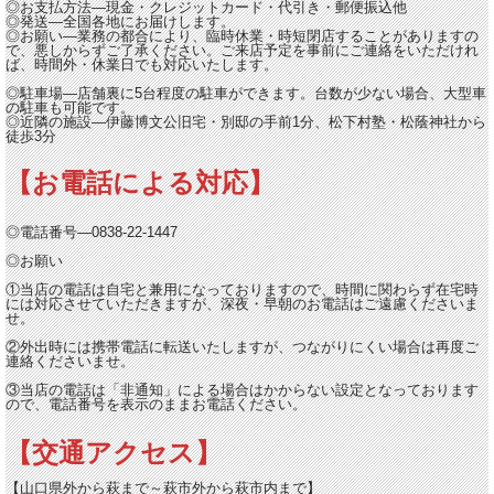
◎お支払方法―現金・クレジットカード・代引き・郵便振込他
◎発送―全国各地にお届けします。
◎お願い―業務の都合により、臨時休業・時短閉店することがありますの
で、悪しからずご了承ください。ご来店予定を事前にご連絡をいただけれ
ば、時間外・休業日でも対応いたします。
◎駐車場―店舗裏に5台程度の駐車ができます。台数が少ない場合、大型車
の駐車も可能です。
◎近隣の施設―伊藤博文公旧宅・別邸の手前1分、松下村塾・松蔭神社から
徒歩3分
【お電話による対応】
◎電話番号―0838-22-1447
◎お願い
①当店の電話は自宅と兼用になっておりますので、時間に関わらず在宅時
には対応させていただきますが、深夜・早朝のお電話はご遠慮くださいま
せ。
②外出時には携帯電話に転送いたしますが、つながりにくい場合は再度ご
連絡くださいませ。
③当店の電話は「非通知」による場合はかからない設定となっております
ので、電話番号を表示のままお電話ください。
【交通アクセス】
【山口県外から萩まで～萩市外から萩市内まで】