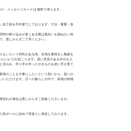
け・メッセージカード)を無料で承ります。
い全工程を手作業でしております。寸法・重量・色
照明の映り込みが多くある際は風合いを損ねない程
で、悪しからずご了承ください。
らないという特性がある為、生地を素焼きし釉薬を
んにゅう)が起こります。器に色見のある水分を入
と言われ、作り手が作ったやきものを使い手が育て
客様のことを大事にしたいという想いから、器への
いいただけます。日々の暮らしの中で、萩焼の特徴
庫切れの場合は悪しからずご容赦くださいませ。
た段ボールに詰めて荷造りし発送しております。