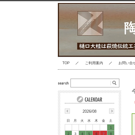
TOP
ご利用案内
お問い合
2026/08
日
月
火
水
木
金
土
1
2
3
4
5
6
7
8