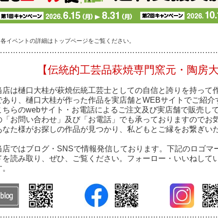
※各イベントの詳細はトップページをご覧ください。
…………………………………………………………………………
【伝統的工芸品萩焼専門窯元・陶房
当店は樋口大桂が萩焼伝統工芸士としての自信と誇りを持って
であり、樋口大桂が作った作品を実店舗とWEBサイトでご紹介
こちらのwebサイト・お電話によるご注文及び実店舗で販売し
の「お問い合わせ」及び「お電話」でも承っておりますのでお
あなた様がお探しの作品が見つかり、私どもとご縁をお繋ぎい
当店ではブログ・SNSで情報発信しております。下記のロゴマ
ドを読み取り、ぜひ、ご覧ください。フォーロー・いいねして
す。
…………………………………………………………………………