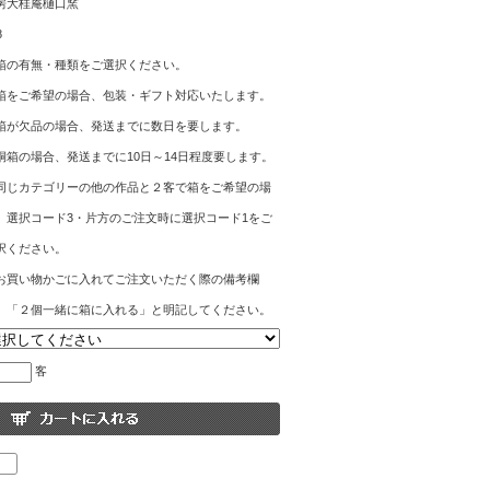
房大桂庵樋口窯
8
箱の有無・種類をご選択ください。
箱をご希望の場合、包装・ギフト対応いたします。
箱が欠品の場合、発送までに数日を要します。
桐箱の場合、発送までに10日～14日程度要します。
同じカテゴリーの他の作品と２客で箱をご希望の場
、選択コード3・片方のご注文時に選択コード1をご
択ください。
お買い物かごに入れてご注文いただく際の備考欄
、「２個一緒に箱に入れる」と明記してください。
客