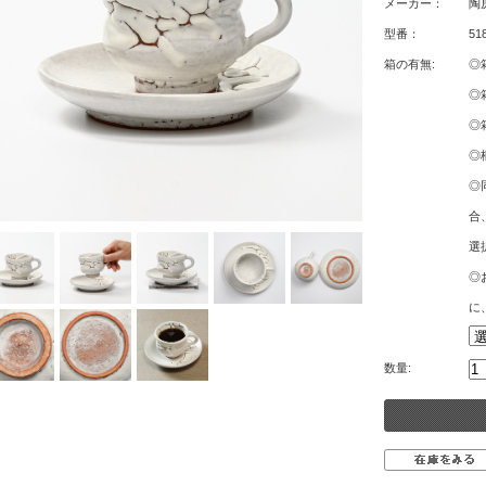
メーカー：
陶
型番：
51
箱の有無:
◎
◎
◎
◎
◎
合
選
◎
に
数量: