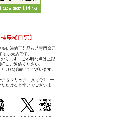
……………
……………
………
大桂庵樋口窯】
作る伝統的工芸品萩焼専門窯元
する小売店です。
ております。ご不明な点は上記
気軽にご連絡ください。
ただければ幸いでございます。
ークをクリック、又はQRコー
いただけると幸いでございま
…………………………
………