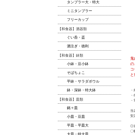
タンブラー大・特大
ミニタンブラー
フリーカップ
【和食器】酒器類
ぐい呑・盃
酒注ぎ・徳利
【和食器】鉢類
鬼
の
小鉢・豆小鉢
コ
そばちょこ
と
平鉢・サラダボウル
鉢・深鉢・特大鉢
・
・
【和食器】皿類
・
銘々皿
当
安
小皿・豆皿
平皿・平皿大
◎
〇
大皿・特大皿