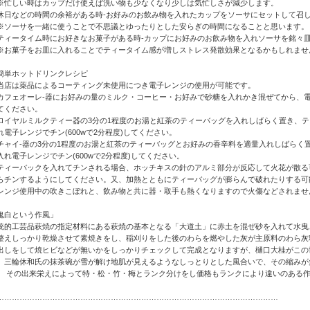
忙しい時はカップだけ使えば洗い物も少なくなり少しは気忙しさが減少します。
休日などの時間の余裕がある時-お好みのお飲み物を入れたカップをソーサにセットして召
ソーサを一緒に使うことで不思議とゆったりとした安らぎの時間になることと思います。
ティータイム時にお好きなお菓子がある時-カップにお好みのお飲み物を入れソーサを銘々
お菓子をお皿に入れることでティータイム感が増しストレス発散効果となるかもしれませ
簡単ホットドリンクレシピ
当店は薬品によるコーティング未使用につき電子レンジの使用が可能です。
カフェオーレ-器にお好みの量のミルク・コーヒー・お好みで砂糖を入れかき混ぜてから、電子
てください。
ロイヤルミルクティー器の3分の1程度のお湯と紅茶のティーバッグを入れしばらく置き、
れ電子レンジでチン(600wで2分程度)してください。
チャイ-器の3分の1程度のお湯と紅茶のティーバッグとお好みの香辛料を適量入れしばらく
入れ電子レンジでチン(600wで2分程度)してください。
ティーバックを入れてチンされる場合、ホッチキスの針のアルミ部分が反応して火花が散る
らチンするようにしてください。又、加熱とともにティーバッグが膨らんで破れたりする可
レンジ使用中の吹きこぼれと、飲み物と共に器・取手も熱くなりますので火傷などされませ
鬼白という作風」
統的工芸品萩焼の指定材料にある萩焼の基本となる「大道土」に赤土を混ぜ砂を入れて水曳
整えしっかり乾燥させて素焼きをし、稲刈りをした後のわらを燃やした灰が主原料のわら灰
出しをして焼ヒビなどが無いかをしっかりチェックして完成となりますが、樋口大桂がこの
、三輪休和氏の抹茶碗が雪が解け地肌が見えるようなしっとりとした風合いで、その縮みが
、 その出来栄えによって特・松・竹・梅とランク分けをし価格もランクにより違いのある
…………………………………………………………………………………………………