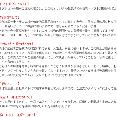
ギフト対応について】
オプションの箱をご注文の場合は、当店のオリジナル包装紙での包装・ギフト対応(のし紙掛
作品に関して】
焼伝統工芸士・樋口大桂が伝統的工芸品萩焼としての規約を遵守し、国産の天然原材料を使
い・風合いが一つ一つ微妙に違いますので、悪しからずご了承くださいませ。
来るだけ色や質感がわかりやすいように複数の照明や白の背景板を使って撮影してますが、
の修正・補正・加工をし、逆に修正が難しい場合はそのままにしていることもございますの
萩焼の特徴-萩の七化け】
焼は伝統的工芸品萩焼の指定材料である「大道土」を主に使いますが、この陶土が焼き締ま
けて本焼きをするという工程で作ります。焼成後、生地と釉薬の収縮率の違いにより貫入(か
ると、この貫入に染みご使用の度合いによって風合いが変化していくことを「萩の七化け」
いくと言われる所以です。
どもはこの特徴を尊重し時流に流されることなく伝統的な萩焼を守りたいという精神と、お
ーティングをしないという方針を貫いておりますので、電子レンジ・食器洗浄乾燥機をお使
お楽しみいただきつつ安心・安全にお使いいただければ幸いです。
在庫について】
店は実店舗と自社サイトにて在庫を共有しておりますので、ご注文のタイミングによって在
荷造り・発送について】
全にお届けするために、作品をエアパッキンでしっかり包み、緩衝材の新聞紙を多めに入れ
取り扱い方法などを詳細に明記した紙を同梱いたします。
器にやさしいお取り扱い】