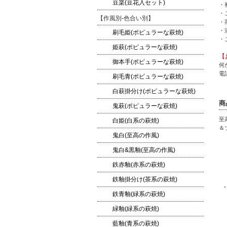
豆楽(豆花入セット)
・
・
【作風別-色合い別】
・
・
刷毛姫(ポピュラーな萩焼)
・
姫萩(ポピュラーな萩焼)
【
御本手(ポピュラーな萩焼)
何
電話
刷毛青(ポピュラーな萩焼)
白萩掛分け(ポピュラーな萩焼)
商
鬼萩(ポピュラーな萩焼)
至
白姫(白系の萩焼)
＆
鬼白(至高の作風)
鬼白&黒釉(至高の作風)
鉄赤釉(赤系の萩焼)
鉄釉掛分け(茶系の萩焼)
鉄青釉(緑系の萩焼)
緑釉(緑系の萩焼)
藍釉(青系の萩焼)