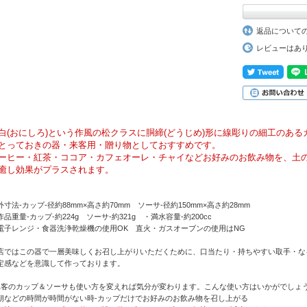
返品について
レビューはあ
白(おにしろ)という作風の松クラスに胴締(どうじめ)形に線彫りの細工のあ
とっておきの器・来客用・贈り物としておすすめです。
ーヒー・紅茶・ココア・カフェオーレ・チャイなどお好みのお飲み物を、土
癒し効果がプラスされます。
外寸法-カップ-径約88mm×高さ約70mm ソーサ-径約150mm×高さ約28mm
作品重量-カップ-約224g ソーサ-約321g ・満水容量-約200cc
電子レンジ・食器洗浄乾燥機の使用OK 直火・ガスオーブンの使用はNG
店ではこの器で一層美味しくお召し上がりいただくために、口当たり・持ちやすい取手・な
定感などを意識して作っております。
1客のカップ＆ソーサも使い方を変えれば気分が変わります。こんな使い方はいかがでしょ
朝などの時間が時間がない時-カップだけでお好みのお飲み物を召し上がる