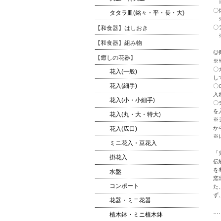
※
〇
タタラ皿(銘々・平・長・大)
※
〇
【和食器】はしおき
※
【和食器】組み物
◎
【癒しの花器】
※
〇
花入(一般)
し
花入(細手)
〇
入
花入(小・小細手)
〇
を
花入(丸・大・特大)
※
か
花入(広口)
※
ミニ花入・豆花入
「
掛花入
伝
を
水盤
窯
コンポート
た
ず
花器・ミニ花器
…
植木鉢・ミニ植木鉢