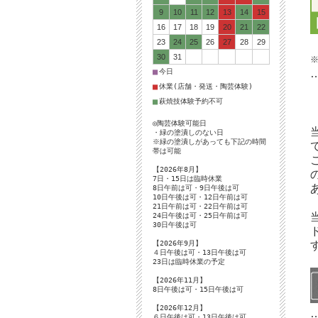
9
10
11
12
13
14
15
16
17
18
19
20
21
22
23
24
25
26
27
28
29
30
31
■
今日
■
休業(店舗・発送・陶芸体験)
■
萩焼技体験予約不可
◎陶芸体験可能日
・緑の塗潰しのない日
※緑の塗潰しがあっても下記の時間
帯は可能
【2026年8月】
7日・15日は臨時休業
8日午前は可・9日午後は可
10日午後は可・12日午前は可
21日午前は可・22日午前は可
24日午後は可・25日午前は可
30日午後は可
【2026年9月】
４日午後は可・13日午後は可
23日は臨時休業の予定
【2026年11月】
8日午後は可・15日午後は可
【2026年12月】
６日午後は可・13日午後は可