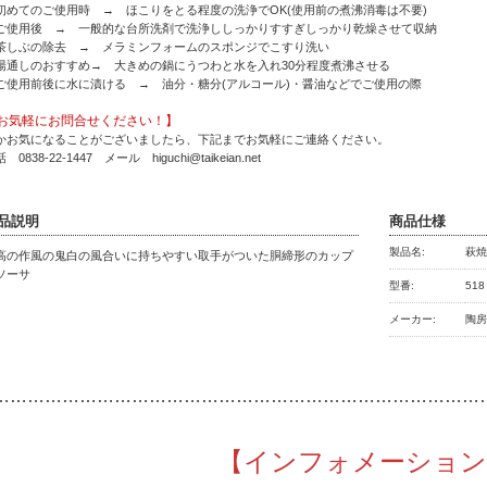
初めてのご使用時 → ほこりをとる程度の洗浄でOK(使用前の煮沸消毒は不要)
ご使用後 → 一般的な台所洗剤で洗浄ししっかりすすぎしっかり乾燥させて収納
茶しぶの除去 → メラミンフォームのスポンジでこすり洗い
湯通しのおすすめ→ 大きめの鍋にうつわと水を入れ30分程度煮沸させる
ご使用前後に水に漬ける → 油分・糖分(アルコール)・醤油などでご使用の際
お気軽にお問合せください！】
かお気になることがございましたら、下記までお気軽にご連絡ください。
 0838-22-1447 メール higuchi@taikeian.net
品説明
商品仕様
製品名:
萩焼
高の作風の鬼白の風合いに持ちやすい取手がついた胴締形のカップ
ソーサ
型番:
518
メーカー:
陶
…………
………………………………………………………………
【インフォメーション