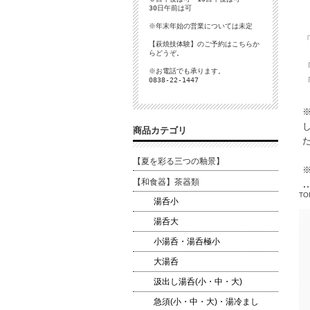
30日午前は可
※年末年始の営業については未定
【萩焼技体験】のご予約は
こちら
か
らどうぞ。
※お電話でも承ります。
0838-22-1447
商品カテゴリ
【夏を彩る三つの釉景】
【和食器】茶器類
TO
湯呑小
湯呑大
小湯呑・湯呑極小
大湯呑
汲出し湯呑(小・中・大)
急須(小・中・大)・湯冷まし