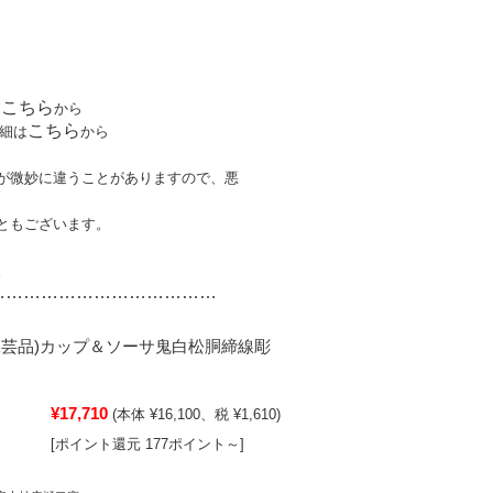
こちら
は
から
こちら
細は
から
が微妙に違うことがありますので、悪
ともございます。
。
…………………………
………
工芸品)カップ＆ソーサ鬼白松胴締線彫
¥17,710
(本体 ¥16,100、税 ¥1,610)
[ポイント還元 177ポイント～]