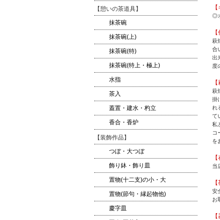
【
【憩いの茶道具】
◎
抹茶碗
【
抹茶碗(上)
萩
合
抹茶碗(特)
出
抹茶碗(特上・極上)
度
水指
【
萩
茶入
掛
れ
蓋置・建水・杓立
て
香合・香炉
私
コ
【装飾作品】
を
つぼ・大つぼ
【
飾り鉢・飾り皿
当
置物(十二支)の小・大
【
安
置物(節句・縁起物他)
お
慶字皿
【