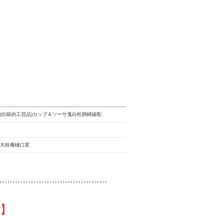
(伝統的工芸品)カップ＆ソーサ鬼白松胴締線彫
房大桂庵樋口窯
……………………………………
】