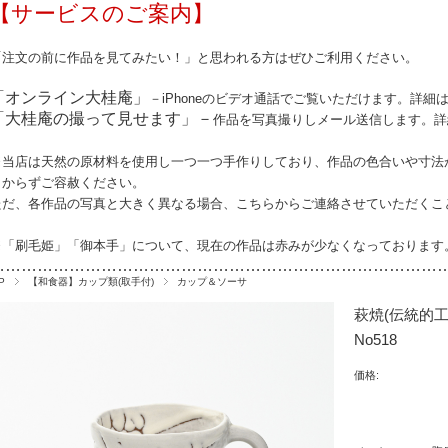
【サービスのご案内】
「注文の前に作品を見てみたい！」と思われる方はぜひご利用ください。
「オンライン大桂庵」
－iPhoneのビデオ通話でご覧いただけます。詳細
「大桂庵の撮って見せます」－
作品を写真撮りしメール送信します。詳
※当店は天然の原材料を使用し一つ一つ手作りしており、作品の
色合いや寸法
しからずご容赦ください。
ただ、各作品の写真と大きく異なる場合、こちらからご連絡させていただくこ
※「刷毛姫」「御本手」について、現在の作品は赤みが少なくなっております
…………………………………………………………………………
P
【和食器】カップ類(取手付)
カップ＆ソーサ
萩焼(伝統的
No518
価格: