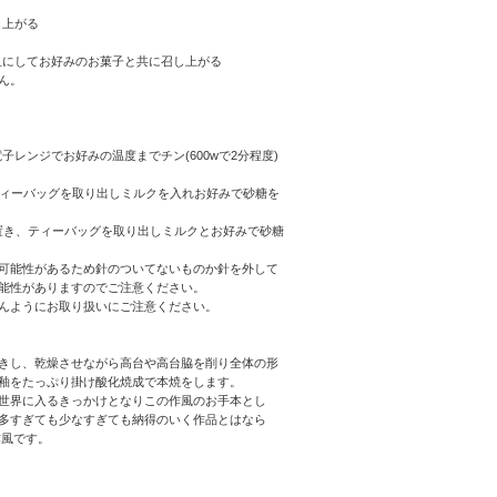
し上がる
皿にしてお好みのお菓子と共に召し上がる
ん。
レンジでお好みの温度までチン(600wで2分程度)
ティーバッグを取り出しミルクを入れお好みで砂糖を
置き、ティーバッグを取り出しミルクとお好みで砂糖
可能性があるため針のついてないものか針を外して
能性がありますのでご注意ください。
んようにお取り扱いにご注意ください。
きし、乾燥させながら高台や高台脇を削り全体の形
釉をたっぷり掛け酸化焼成で本焼をします。
世界に入るきっかけとなりこの作風のお手本とし
多すぎても少なすぎても納得のいく作品とはなら
作風です。