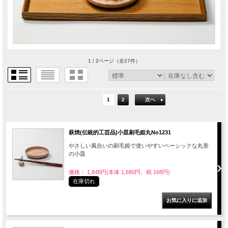
1 / 2ページ
（全27件）
1
2
次へ
萩焼(伝統的工芸品)小皿刷毛姫丸No1231
やさしい風合いの刷毛姫で使いやすいベーシックな丸形
の小皿
価格： 1,848円(本体 1,680円、税 168円)
在庫切れ