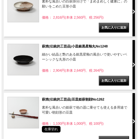
素朴な風合いの白萩掛分けで「まめまめしく健康に」の
願いをこめた豆形小皿
価格： 2,816円(本体 2,560円、税 256円)
萩焼(伝統的工芸品)小皿銀黒星釉丸No1248
細かい結晶と艶のある銀黒星釉の風合いで使いやすいベ
ーシックな丸形の小皿
価格： 2,904円(本体 2,640円、税 264円)
萩焼(伝統的工芸品)豆皿姫萩朝顔No1262
素朴な風合いの姫萩で他の器に乗せても使える多用途で
可愛い朝顔形の豆皿
価格： 1,100円(本体 1,000円、税 100円)
在庫切れ