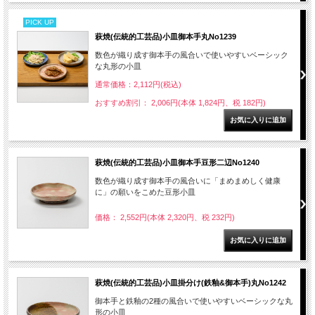
PICK UP
萩焼(伝統的工芸品)小皿御本手丸No1239
数色が織り成す御本手の風合いで使いやすいベーシック
な丸形の小皿
通常価格：2,112円(税込)
おすすめ割引： 2,006円(本体 1,824円、税 182円)
萩焼(伝統的工芸品)小皿御本手豆形二辺No1240
数色が織り成す御本手の風合いに「まめまめしく健康
に」の願いをこめた豆形小皿
価格： 2,552円(本体 2,320円、税 232円)
萩焼(伝統的工芸品)小皿掛分け(鉄釉&御本手)丸No1242
御本手と鉄釉の2種の風合いで使いやすいベーシックな丸
形の小皿