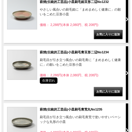
萩焼(伝統的工芸品)小皿刷毛姫豆形二辺No1232
やさしい風合いの刷毛姫に「まめまめしく健康に」の願
いをこめた豆形小皿
価格： 2,288円(本体 2,080円、税 208円)
萩焼(伝統的工芸品)小皿刷毛青豆形二辺No1234
刷毛目が引き立つ風合いの刷毛青に「まめまめしく健康
に」の願いをこめた豆形小皿
価格： 2,288円(本体 2,080円、税 208円)
在庫切れ
萩焼(伝統的工芸品)小皿刷毛青荒丸No1235
刷毛目が引き立つ風合いの刷毛青荒で使いやすいベーシ
ックな丸形の小皿