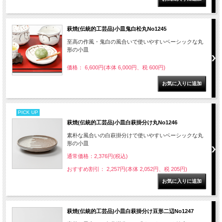
萩焼(伝統的工芸品)小皿鬼白松丸No1245
至高の作風・鬼白の風合いで使いやすいベーシックな丸
形の小皿
価格： 6,600円(本体 6,000円、税 600円)
PICK UP
萩焼(伝統的工芸品)小皿白萩掛分け丸No1246
素朴な風合いの白萩掛分けで使いやすいベーシックな丸
形の小皿
通常価格：2,376円(税込)
おすすめ割引： 2,257円(本体 2,052円、税 205円)
萩焼(伝統的工芸品)小皿白萩掛分け豆形二辺No1247