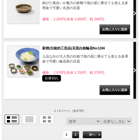
錆びた風合いが魅力の鉄釉で他の器に乗せても使える多
用途で可愛い丸形の豆皿
価格： 2,200円(本体 2,000円、税 200円)
萩焼(伝統的工芸品)豆皿白姫輪花No1266
上品な白が大人気の白姫で他の器に乗せても使える多用
途で可愛い輪花形の豆皿
価格： 2,970円(本体 2,700円、税 270円)
在庫切れ
1 / 2ページ
（全27件）
1
2
次へ