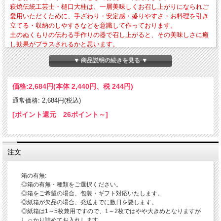
萩焼伝統工芸士・樋口大桂は、一層美味しくお召し上がりになられご
愛用いただくために、手ざわり・安定感・盛りやすさ・お料理を引き
立てる・収納のしやすさなどを意識して作っております。
土のぬくもりの伝わる手作りの器で召し上がると、その美味しさに癒
し効果がプラスされるかと思います。
▼ 商品説明の続きを見る ▼
・外寸法-径約105mm × 高さ約23mm・作品重量-約116g
・電子レンジ・食器洗浄乾燥機の使用OK 直火・ガスオーブンの使用はNG
価格:
2,684円
(本体 2,440円、税 244円)
「小皿・豆皿のご利用方法について」
当店では口径の違いにより小皿・豆皿とカテゴリ分けしておりますので、お好みの
通常価格: 2,684円(税込)
サイズの器を日々の暮らしのいろいろなお食事や憩いのシーンでお使いになってみ
てください。
[ポイント還元 26ポイント～]
〇小皿-お料理の取り皿・菓子皿・お漬物皿・お醤油皿
〇豆皿-お漬物皿・お醤油皿・珍味や薬味皿など
※小さめですので単体でご使用になられる以外にも、お皿の上に置くことによって
おしゃれ感を演出することも出来ます。
注文
「器のお取り扱いについて」
〇電子レンジ・食器洗浄乾燥機の使用OK
箱の有無:
当店では薬品によるコーティングをしておりませんので、電子レンジ・食器洗浄乾
燥機をお使いいただけます。
◎箱の有無・種類をご選択ください。
※電子レンジご使用の際は、レンジ使用中の吹きこぼれや火傷などされませんよう
◎箱をご希望の場合、包装・ギフト対応いたします。
にお取り扱いにご注意ください。
◎紙箱が欠品の場合、発送までに数日を要します。
※ガスレンジ・直火は破損の原因となりますので、絶対にしないようにご注意くだ
◎紙箱は1～5枚兼用ですので、1～2枚ではやや大きめとなりますが
さい。
しっかり詰めてお入れします。