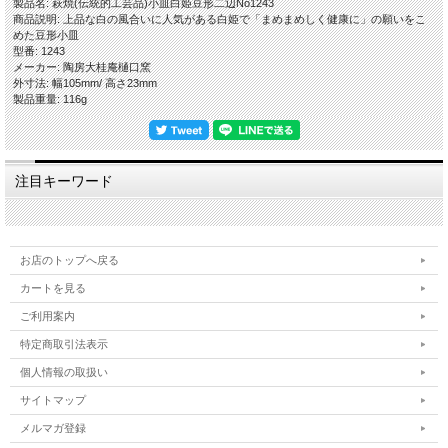
製品名: 萩焼(伝統的工芸品)小皿白姫豆形二辺No1243
一つ微妙に違いますので、悪しからずご了承くださいませ。
商品説明: 上品な白の風合いに人気がある白姫で「まめまめしく健康に」の願いをこ
出来るだけ色や質感がわかりやすいように複数の照明や白の背景板を使って撮影し
めた豆形小皿
てますが、照明の映り込みが多くある際は風合いを損ねない程度の修正・補正・加
型番: 1243
工をし、逆に修正が難しい場合はそのままにしていることもございますので、悪し
メーカー: 陶房大桂庵樋口窯
からずご了承ください。
外寸法: 幅105mm/ 高さ23mm
製品重量: 116g
【萩焼の特徴-萩の七化け】
萩焼は伝統的工芸品萩焼の指定材料である「大道土」を主に使いますが、この陶土
が焼き締まらないという特性がある為、生地を素焼きし釉薬を掛けて本焼きをする
という工程で作ります。焼成後、生地と釉薬の収縮率の違いにより貫入(かんにゅ
う)が起こります。器に色見のある水分を入れると、この貫入に染みご使用の度合
注目キーワード
いによって風合いが変化していくことを「萩の七化け」と言われ、作り手が作った
やきものを使い手が育てていくと言われる所以です。
私どもはこの特徴を尊重し時流に流されることなく伝統的な萩焼を守りたいという
精神と、お客様のことを大事にしたいという想いから、器へのコーティングをしな
いという方針を貫いておりますので、電子レンジ・食器洗浄乾燥機をお使いいただ
お店のトップへ戻る
けます。日々の暮らしの中で、萩焼の特徴をお楽しみいただきつつ安心・安全にお
使いいただければ幸いです。
カートを見る
ご利用案内
【在庫について】
当店は実店舗と自社サイトにて在庫を共有しておりますので、ご注文のタイミング
特定商取引法表示
によって在庫切れの場合は悪しからずご容赦くださいませ。
個人情報の取扱い
【荷造り・発送について】
サイトマップ
安全にお届けするために、作品をエアパッキンでしっかり包み、緩衝材の新聞紙を
多めに入れた段ボールに詰めて荷造りし発送しております。
メルマガ登録
お取り扱い方法などを詳細に明記した紙を同梱いたします。