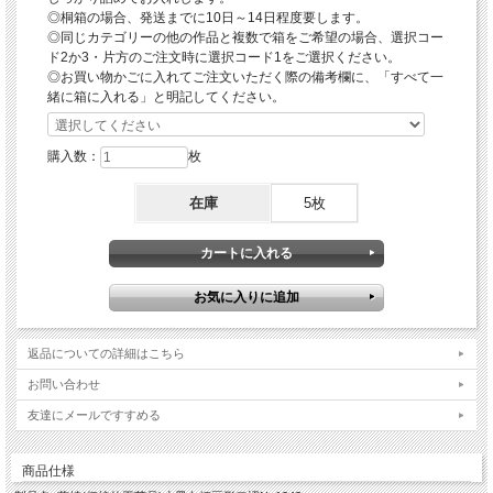
〇冷たい料理・デザートの場合は器を冷蔵庫に入れておく
◎桐箱の場合、発送までに10日～14日程度要します。
萩焼は多孔質であることから吸水性がありますので、事前に器を冷蔵庫に入れてお
◎同じカテゴリーの他の作品と複数で箱をご希望の場合、選択コー
きますと器自体が冷たくなり冷たいお料理を一層美味しくお召し上がりいただけま
ド2か3・片方のご注文時に選択コード1をご選択ください。
す。
※冷凍庫は破損の原因となりますので、絶対にしないようにご注意ください。
◎お買い物かごに入れてご注文いただく際の備考欄に、「すべて一
〇器にやさしいお取り扱い－お使いいただく前に器を水につける
緒に箱に入れる」と明記してください。
※お料理を引き立てると共に、醤油などの糖分によるカビの発生を抑制します。
「白姫という作風」
購入数：
枚
伝統的工芸品萩焼の指定材料にある萩焼の基本となる「大道土」で水曳きし、乾燥
させながら高台や高台脇を削り全体の形を整えしっかり乾燥させて素焼きをし、わ
ら灰釉を掛け酸化焼成で本焼をし窯出しをして焼ヒビなどが無いかをしっかりチェ
在庫
5枚
ックして完成となります。
大道土のやわらかい風合いに白い釉薬が掛かり上品な色合いが特徴で、淡いピンク
系になる場合とベージュ系になる場合があります。
大道土はとても肌理の細かいやさしい風合いになることから「姫土」とも言われ、
当店では「白姫」と命名しております。
…………………………………………………………………………………………………
…
返品についての詳細はこちら
【ギフト対応について】
お問い合わせ
◎オプションの箱をご注文の場合は、包装紙での包装・ギフト対応(のし紙掛け・
メッセージカード)を無料で承ります。
友達にメールですすめる
【作品に関して】
萩焼伝統工芸士・樋口大桂が伝統的工芸品萩焼としての規約を遵守し、国産の天然
商品仕様
原材料を使い全工程を手作業でしております。寸法・重量・色合い・風合いが一つ