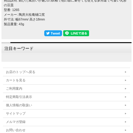
商品説明: 錆びた風合いが魅力の鉄釉で他の器に乗せても使える多用途で可愛い丸形
【作品に関して】
の豆皿
萩焼伝統工芸士・樋口大桂が伝統的工芸品萩焼としての規約を遵守し、国産の天然
型番: 1265
原材料を使い全工程を手作業でしております。寸法・重量・色合い・風合いが一つ
メーカー: 陶房大桂庵樋口窯
一つ微妙に違いますので、悪しからずご了承くださいませ。
外寸法: 幅67mm/ 高さ18mm
出来るだけ色や質感がわかりやすいように複数の照明や白の背景板を使って撮影し
製品重量: 43g
てますが、照明の映り込みが多くある際は風合いを損ねない程度の修正・補正・加
工をし、逆に修正が難しい場合はそのままにしていることもございますので、悪し
からずご了承ください。
【萩焼の特徴-萩の七化け】
注目キーワード
萩焼は伝統的工芸品萩焼の指定材料である「大道土」を主に使いますが、この陶土
が焼き締まらないという特性がある為、生地を素焼きし釉薬を掛けて本焼きをする
という工程で作ります。焼成後、生地と釉薬の収縮率の違いにより貫入(かんにゅ
う)が起こります。器に色見のある水分を入れると、この貫入に染みご使用の度合
いによって風合いが変化していくことを「萩の七化け」と言われ、作り手が作った
お店のトップへ戻る
やきものを使い手が育てていくと言われる所以です。
私どもはこの特徴を尊重し時流に流されることなく伝統的な萩焼を守りたいという
カートを見る
精神と、お客様のことを大事にしたいという想いから、器へのコーティングをしな
ご利用案内
いという方針を貫いておりますので、電子レンジ・食器洗浄乾燥機をお使いいただ
けます。日々の暮らしの中で、萩焼の特徴をお楽しみいただきつつ安心・安全にお
特定商取引法表示
使いいただければ幸いです。
個人情報の取扱い
【在庫について】
サイトマップ
当店は実店舗と自社サイトにて在庫を共有しておりますので、ご注文のタイミング
によって在庫切れの場合は悪しからずご容赦くださいませ。
メルマガ登録
【荷造り・発送について】
お問い合わせ