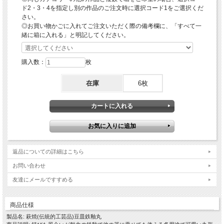
〇冷たい料理・デザートの場合は器を冷蔵庫に入れておく
ド2・3・4を指定し別の作品のご注文時に選択コード1をご選択くだ
萩焼は多孔質であることから吸水性がありますので、事前に器を冷蔵庫に入れてお
さい。
きますと器自体が冷たくなり冷たいお料理を一層美味しくお召し上がりいただけま
◎お買い物かごに入れてご注文いただく際の備考欄に、「すべて一
す。
※冷凍庫は破損の原因となりますので、絶対にしないようにご注意ください。
緒に箱に入れる」と明記してください。
〇器にやさしいお取り扱い－お使いいただく前に器を水につける
※お料理を引き立てると共に、醤油などの糖分によるカビの発生を抑制します。
購入数：
枚
「鉄釉という作風」
伝統的工芸品萩焼の指定材料にある萩焼の基本となる「大道土」に赤土を混ぜ砂を
在庫
6枚
入れて水曳きし、乾燥させながら高台や高台脇を削り全体の形を整えしっかり乾燥
させて素焼きをし、鉄分を主原料に木灰を多めに入れた釉薬を掛け還元焼成で本焼
をし窯出しをして焼ヒビなどが無いかをしっかりチェックして完成となります。
萩焼の中ではとても珍しい作風ですが、実は古萩の中にも残っており、その主たる
原材料である鉄分は伝統的工芸品萩焼の指定材料にもあるものです。
釉薬は水分を含んでいますからその都度濃度が微妙に違ってきますし、釉薬掛けは
人間の手で一つ一つしますので掛け具合も微妙に違いますし、湯呑のような高さの
あるものと皿のような平の器でも違います。
この釉薬は流れやすいという特徴があり、錆びた風合いを表現するために釉薬をな
返品についての詳細はこちら
るべく薄めに描けるようにしてますが、時に結晶になることもあります。
お問い合わせ
…………………………………………………………………………………………………
…
友達にメールですすめる
【ギフト対応について】
◎オプションの箱をご注文の場合は、包装紙での包装・ギフト対応(のし紙掛け・
商品仕様
メッセージカード)を無料で承ります。
製品名: 萩焼(伝統的工芸品)豆皿鉄釉丸