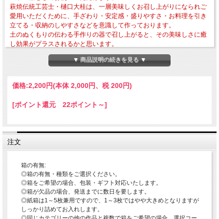
萩焼伝統工芸士・樋口大桂は、一層美味しくお召し上がりになられご
愛用いただくために、手ざわり・安定感・盛りやすさ・お料理を引き
立てる・収納のしやすさなどを意識して作っております。
土のぬくもりの伝わる手作りの器で召し上がると、その美味しさに癒
し効果がプラスされるかと思います。
▼ 商品説明の続きを見る ▼
・外寸法-径約67mm × 高さ約18mm・作品重量-約43g
・電子レンジ・食器洗浄乾燥機の使用OK 直火・ガスオーブンの使用はNG
価格:
2,200円
(本体 2,000円、税 200円)
「小皿・豆皿のご利用方法について」
当店では口径の違いにより小皿・豆皿とカテゴリ分けしておりますので、お好みの
サイズの器を日々の暮らしのいろいろなお食事や憩いのシーンでお使いになってみ
[ポイント還元 22ポイント～]
てください。
〇小皿-お料理の取り皿・菓子皿・お漬物皿・お醤油皿
〇豆皿-お漬物皿・お醤油皿・珍味や薬味皿など
※小さめですので単体でご使用になられる以外にも、お皿の上に置くことによって
注文
おしゃれ感を演出することも出来ます。
「器のお取り扱いについて」
箱の有無:
〇電子レンジ・食器洗浄乾燥機の使用OK
◎箱の有無・種類をご選択ください。
当店では薬品によるコーティングをしておりませんので、電子レンジ・食器洗浄乾
燥機をお使いいただけます。
◎箱をご希望の場合、包装・ギフト対応いたします。
※電子レンジご使用の際は、レンジ使用中の吹きこぼれや火傷などされませんよう
◎箱が欠品の場合、発送までに数日を要します。
にお取り扱いにご注意ください。
◎紙箱は1～5枚兼用ですので、1～3枚ではやや大きめとなりますが
※ガスレンジ・直火は破損の原因となりますので、絶対にしないようにご注意くだ
しっかり詰めてお入れします。
さい。
◎同じカテゴリーの他の作品と複数で箱をご希望の場合、選択コー