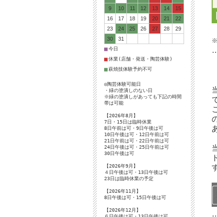
9
10
11
12
13
14
15
16
17
18
19
20
21
22
23
24
25
26
27
28
29
30
31
■
今日
■
休業(店舗・発送・陶芸体験)
■
萩焼技体験予約不可
◎陶芸体験可能日
・緑の塗潰しのない日
※緑の塗潰しがあっても下記の時間
帯は可能
【2026年8月】
7日・15日は臨時休業
8日午前は可・9日午後は可
10日午後は可・12日午前は可
21日午前は可・22日午前は可
24日午後は可・25日午前は可
30日午後は可
【2026年9月】
４日午後は可・13日午後は可
23日は臨時休業の予定
【2026年11月】
8日午後は可・15日午後は可
【2026年12月】
６日午後は可・13日午後は可