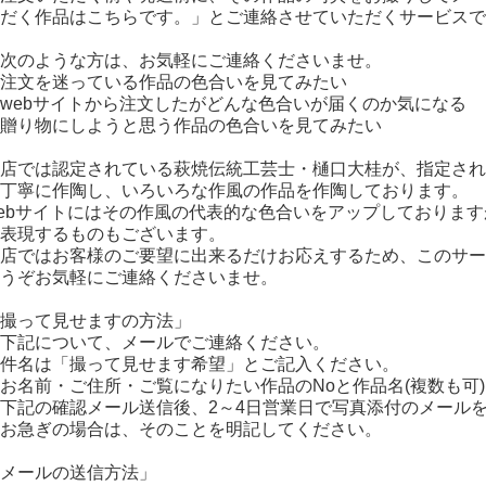
だく作品はこちらです。」とご連絡させていただくサービスで
次のような方は、お気軽にご連絡くださいませ。
注文を迷っている作品の色合いを見てみたい
webサイトから注文したがどんな色合いが届くのか気になる
贈り物にしようと思う作品の色合いを見てみたい
店では認定されている萩焼伝統工芸士・樋口大桂が、指定され
丁寧に作陶し、いろいろな作風の作品を作陶しております。
ebサイトにはその作風の代表的な色合いをアップしておりま
表現するものもございます。
店ではお客様のご要望に出来るだけお応えするため、このサー
うぞお気軽にご連絡くださいませ。
撮って見せますの方法」
下記について、メールでご連絡ください。
件名は「撮って見せます希望」とご記入ください。
お名前・ご住所・ご覧になりたい作品のNoと作品名(複数も可)
下記の確認メール送信後、2～4日営業日で写真添付のメール
お急ぎの場合は、そのことを明記してください。
メールの送信方法」