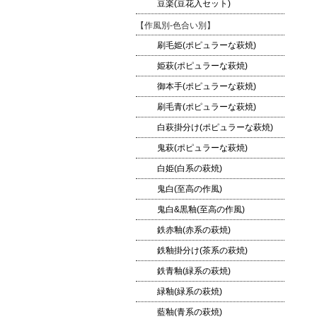
豆楽(豆花入セット)
【作風別-色合い別】
刷毛姫(ポピュラーな萩焼)
姫萩(ポピュラーな萩焼)
御本手(ポピュラーな萩焼)
刷毛青(ポピュラーな萩焼)
白萩掛分け(ポピュラーな萩焼)
鬼萩(ポピュラーな萩焼)
白姫(白系の萩焼)
鬼白(至高の作風)
鬼白&黒釉(至高の作風)
鉄赤釉(赤系の萩焼)
鉄釉掛分け(茶系の萩焼)
鉄青釉(緑系の萩焼)
緑釉(緑系の萩焼)
藍釉(青系の萩焼)