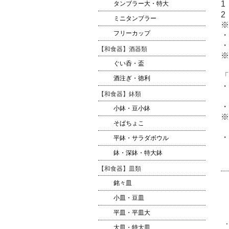
1
タンブラー大・特大
2
ミニタンブラー
※
フリーカップ
・
・
【和食器】酒器類
※
ぐい呑・盃
「
酒注ぎ・徳利
・
【和食器】鉢類
・
小鉢・豆小鉢
※
そばちょこ
・
平鉢・サラダボウル
鉢・深鉢・特大鉢
【和食器】皿類
銘々皿
小皿・豆皿
平皿・平皿大
大皿・特大皿