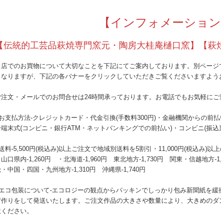
【インフォメーション
【伝統的工芸品萩焼専門窯元・陶房大桂庵樋口窯】【萩
当店でのお買物について大切なことを下記にてご案内しております。別ページ
となりますが、下記の各バナーをクリックしていただきご覧くださいますよう
ご注文・メールでのお問合せは24時間承っております。お電話でもお気軽にご
●お支払方法-クレジットカード・代金引換(手数料300円)・金融機関からの前
号端末式(コンビニ・銀行ATM・ネットバンキングでの前払い)・コンビニ(振込
送料-5,500円(税込み)以上ご注文で地域別送料を5割引・11,000円(税込
山口県内-1,260円 ・北海道-1,960円 東北地方-1,730円 関東・信越地方-1
・中国・四国・九州地方-1,310円 沖縄県-1,740円
●エコ包装について-エコロジーの観点からパッキンでしっかり包み新聞紙を緩
荷作りをして発送いたします。ご注文作品の大きさや数量により、大きめのダ
赦ください。