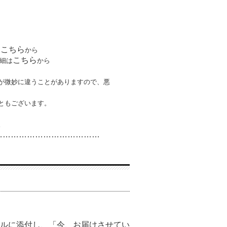
こちら
は
から
こちら
細は
から
が微妙に違うことがありますので、悪
ともございます。
。
…………………………
………
ルに添付し、「今、お届けさせてい