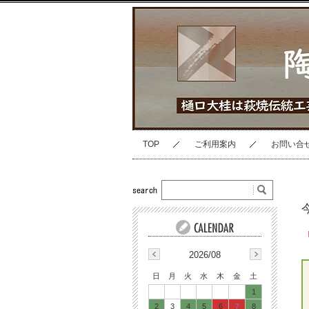
TOP
ご利用案内
お問い合
2026/08
日
月
火
水
木
金
土
1
2
3
4
5
6
7
8