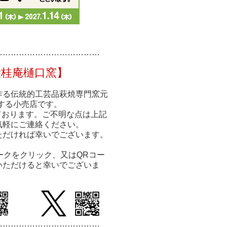
……………
……………
………
大桂庵樋口窯】
作る伝統的工芸品萩焼専門窯元
する小売店です。
ております。ご不明な点は上記
気軽にご連絡ください。
ただければ幸いでございます。
ークをクリック、又はQRコー
いただけると幸いでございま
…………………………
………