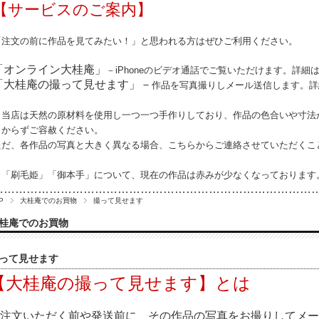
【サービスのご案内】
「注文の前に作品を見てみたい！」と思われる方はぜひご利用ください。
「オンライン大桂庵」
－iPhoneのビデオ通話でご覧いただけます。詳細
「大桂庵の撮って見せます」－
作品を写真撮りしメール送信します。詳
※当店は天然の原材料を使用し一つ一つ手作りしており、作品の
色合いや寸法
しからずご容赦ください。
ただ、各作品の写真と大きく異なる場合、こちらからご連絡させていただくこ
※「刷毛姫」「御本手」について、現在の作品は赤みが少なくなっております
…………………………………………………………………………
P
大桂庵でのお買物
撮って見せます
桂庵でのお買物
って見せます
【大桂庵の撮って見せます】とは
注文いただく前や発送前に、その作品の写真をお撮りしてメー