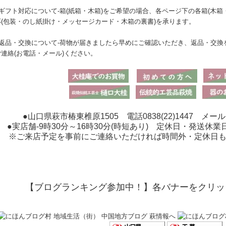
●ギフト対応について-箱(紙箱・木箱)をご希望の場合、各ページ下の各箱(木
応(包装・のし紙掛け・メッセージカード・木箱の裏書)を承ります。
●返品・交換について-荷物が届きましたら早めにご確認いただき、返品・交換
ご連絡(お電話・メール)ください。
●山口県萩市椿東椎原1505 電話0838(22)1447 メール：higu
●実店舗-9時30分～16時30分(時短あり) 定休日・発送休業
※ご来店予定を事前にご連絡いただければ時間外・定休日
【ブログランキング参加中！】各バナーをクリッ