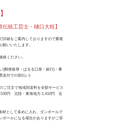
】
焼伝統工芸士・樋口大桂】
で詳細をご案内しておりますので重複
お願いいたします。
連絡ください。
払い(郵便振替・ぱるる口座・銀行)・番
票送付での前払い)
み)以上のご注文で地域別送料を全額サービス
,530円 北陸・東海地方-1,410円 近
衝材として多めに入れ、ダンボールで
ンボールになる場合がありますがご容