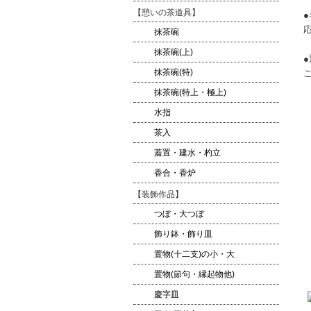
【憩いの茶道具】
抹茶碗
抹茶碗(上)
抹茶碗(特)
抹茶碗(特上・極上)
水指
茶入
蓋置・建水・杓立
香合・香炉
【装飾作品】
つぼ・大つぼ
飾り鉢・飾り皿
置物(十二支)の小・大
置物(節句・縁起物他)
慶字皿