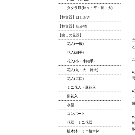
タタラ皿(銘々・平・長・大)
【和食器】はしおき
【和食器】組み物
【癒しの花器】
花入(一般)
花入(細手)
花入(小・小細手)
花入(丸・大・特大)
花入(広口)
ミニ花入・豆花入
●
掛花入
・
畿
水盤
コンポート
花器・ミニ花器
植木鉢・ミニ植木鉢