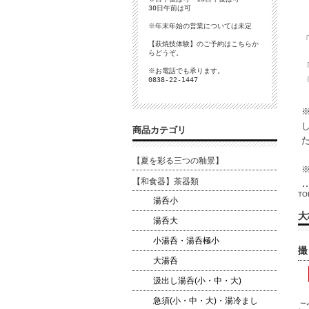
30日午前は可
※年末年始の営業については未定
【萩焼技体験】のご予約は
こちら
か
らどうぞ。
※お電話でも承ります。
0838-22-1447
商品カテゴリ
【夏を彩る三つの釉景】
【和食器】茶器類
TO
湯呑小
大
湯呑大
小湯呑・湯呑極小
撮
大湯呑
汲出し湯呑(小・中・大)
急須(小・中・大)・湯冷まし
ご