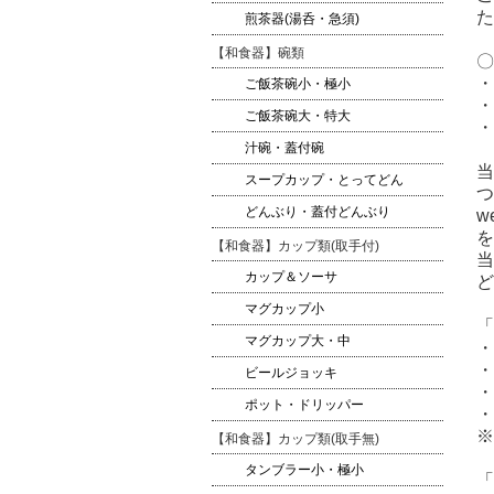
た
煎茶器(湯呑・急須)
【和食器】碗類
〇
・
ご飯茶碗小・極小
・
ご飯茶碗大・特大
・
汁碗・蓋付碗
当
スープカップ・とってどん
つ
どんぶり・蓋付どんぶり
w
を
【和食器】カップ類(取手付)
当
カップ＆ソーサ
ど
マグカップ小
「
マグカップ大・中
・
・
ビールジョッキ
・
ポット・ドリッパー
・
※
【和食器】カップ類(取手無)
タンブラー小・極小
「