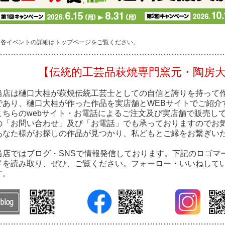
※各イベントの詳細はトップページをご覧ください。
…………………………………………………………………………
【伝統的工芸品萩焼専門窯元・陶房
当店は樋口大桂が萩焼伝統工芸士としての自信と誇りを持って
であり、樋口大桂が作った作品を実店舗とWEBサイトでご紹介
こちらのwebサイト・お電話によるご注文及び実店舗で販売し
の「お問い合わせ」及び「お電話」でも承っておりますのでお
あなた様がお探しの作品が見つかり、私どもとご縁をお繋ぎい
当店ではブログ・SNSで情報発信しております。下記のロゴマ
ドを読み取り、ぜひ、ご覧ください。フォーロー・いいねして
す。
…………………………………………………………………………