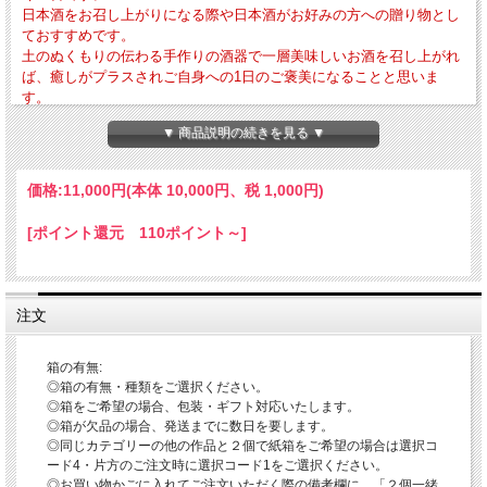
日本酒をお召し上がりになる際や日本酒がお好みの方への贈り物とし
ておすすめです。
土のぬくもりの伝わる手作りの酒器で一層美味しいお酒を召し上がれ
ば、癒しがプラスされご自身への1日のご褒美になることと思いま
す。
▼ 商品説明の続きを見る ▼
・外寸法-径約68mm×高さ約42mm ・作品重量-約71g ・満水容量-約70cc
・電子レンジ・食器洗浄乾燥機の使用OK 直火・ガスオーブン・冷凍庫の使用は
NG
価格:
11,000円
(本体 10,000円、税 1,000円)
当店ではこの器で一層美味しくお召し上がりいただくために、口当たり・持ちやす
さ・安定感などを意識して作っております。
[ポイント還元 110ポイント～]
又、当店は【伝統的工芸品萩焼】として作陶しており和食器には薬品によるコーテ
ィング処理をしておりませんので、一層美味しいお酒をお召し上がりいただくこと
ができます。
【酒器とお酒の相性】
注文
酒器の形や大きさによって、日本酒の香りや味わいが違うと言われております。
又、お好みのお酒の種類によってそのお酒の美味しさの適温(冷酒・常温・ぬる
燗・熱燗など)が違うことから、酒器の口作りの広がり・全体の大きさなどにも相
箱の有無:
性の良さがあるようです。
◎箱の有無・種類をご選択ください。
その日、召し上がるお酒によって酒器をお選びいただくことで、日本酒を召し上が
◎箱をご希望の場合、包装・ギフト対応いたします。
る楽しみが一層広がるかもしれません。
◎箱が欠品の場合、発送までに数日を要します。
◎同じカテゴリーの他の作品と２個で紙箱をご希望の場合は選択コ
◎香りが高いお酒－口径が広がった形状の酒器
ード4・片方のご注文時に選択コード1をご選択ください。
◎熟成タイプのお酒－美しい色調の酒器
◎お買い物かごに入れてご注文いただく際の備考欄に、「２個一緒
◎軽快なタイプのお酒－小さめの酒器