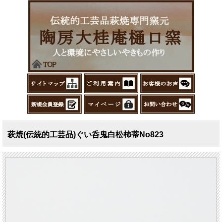
萩焼(伝統的工芸品)ぐい呑鬼白松柿蒂No823