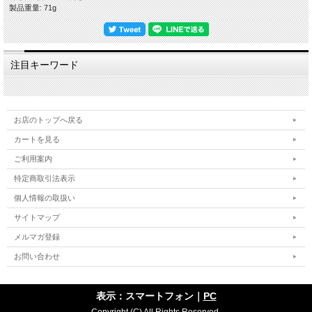
製品重量: 71g
〇徳利と酒注ぎの違い ・徳利は細い首があることで燗酒が冷めにくいといった反
面、器を洗浄しにくいという点があります。
・酒注ぎは口径が大きいことから燗酒が冷めやすいといった反面、器を洗浄しやす
く湯冷ましやドレッシング入れにもご使用いただけます。
注目キーワード
「酒器のお取り扱いについて」
〇器にやさしいお取り扱い－お使いいただく前に器を水につける(アルコールの糖
分によるカビの発生を抑制します。)
〇酒器の「萩の七化け」について－お酒は色がないため先にお茶などを入れ変えて
から、味わいを楽しまれる方もおられます。
お店のトップへ戻る
〇酒注ぎ・徳利で熱燗を召し上がる場合－お酒を入れる前にしばらく水につけてお
き、別の器具で燗をしたお酒を入れて下さい。
カートを見る
〇徳利に花を生ける場合－安心安全のため食器には薬品による水止めをしない方針
ご利用案内
により水指漏れの可能性があり、漏れ止め処理をしてからご利用ください。
特定商取引法表示
「鬼白という作風」
伝統的工芸品萩焼の指定材料にある萩焼の基本となる「大道土」に赤土を混ぜ砂を
個人情報の取扱い
入れて水曳きし、乾燥させながら高台や高台脇を削り全体の形を整えしっかり乾燥
させて素焼きをし、稲刈りをした後のわらを燃やした灰が主原料のわら灰釉をたっ
サイトマップ
ぷり掛け酸化焼成で本焼をします。
メルマガ登録
窯出しをして焼ヒビなどが無いかをしっかりチェックして完成となりますが、樋口
大桂がこの世界に入るきっかけとなりこの作風のお手本とした、三輪休和氏の抹茶
お問い合わせ
碗が雪が解け地肌が見えるようなしっとりとした風合いで、その縮みが多すぎても
少なすぎても納得のいく作品とはならず、 その出来栄えによって特・松・竹・梅
とランク分けをし価格もランクにより違いのある作風です。
表示：スマートフォン｜
PC
…………………………………………………………………………………………………
Copyright (C) All Rights Reserved.