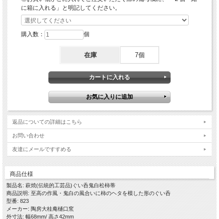
◎コクのあるタイプのお酒－じっくり召し上がれる酒器
に箱に入れる」と明記してください。
【ぐい呑と盃・酒注ぎと徳利の違い】
お酒を入れる器(酒注ぎ・徳利)と呑む器(ぐい呑・盃)の取り合わせによってもお酒
購入数：
個
の味わいが違うと言われております。
お酒と酒器の相性にさらにプラスして、ご自身がお好みの日本酒の召し上がり方を
在庫
7個
探してみられてはいかがでしょうか。
◎ぐい呑－底が深く大柄な器を指すと言われており、当店では深さのあるものをぐ
い呑としており豆小鉢してもお使いいただけます。
元々は茶事の向付として珍味を入れていた器で、珍味を食した後にこれに酒を入れ
て呑み始めたことがぐい呑の始まりとされ、茶の文化と共に育ってきた歴史があり
「侘び寂び」の美的感覚が取り入られ酒を楽しむための道具として進化してきたと
言われております。
返品についての詳細はこちら
◎盃－平らな器を指すと言われており、当店では浅めのものを盃としております。
※お猪口(ちょこ)とは、一口や二口で酒を飲み干せるサイズの器を指すと言われて
お問い合わせ
おり、当店ではお猪口というカテゴリーはございません。
友達にメールですすめる
◎徳利－首が細く下部が膨らんでおり、主に日本酒を注ぐために使われる器
※一般に徳利を銚子（お銚子）と言われることがありますが、本来、銚子は注ぎ口
と柄の付いたもので、神道式の結婚式などで用いられているものを指し誤用と言わ
商品仕様
れております。
製品名: 萩焼(伝統的工芸品)ぐい呑鬼白松柿蒂
商品説明: 至高の作風・鬼白の風合いに柿のヘタを模した形のぐい呑
◎酒注ぎ－器の縁に酒を注ぐための注ぎ口が付いていることから片口とも言われて
型番: 823
おりますが、当店では装飾的に片口にしている器があることから酒注ぎとして分類
メーカー: 陶房大桂庵樋口窯
しております。
外寸法: 幅68mm/ 高さ42mm