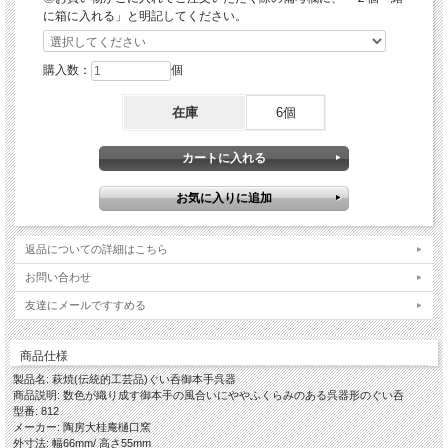
に箱に入れる」と明記してください。
【ぐい呑と盃・酒注ぎと徳利の違い】
お酒を入れる器(酒注ぎ・徳利)と呑む器(ぐい呑・盃)の取り合わせによってもお酒
の味わいが違うと言われております。
購入数：
個
お酒と酒器の相性にさらにプラスして、ご自身がお好みの日本酒の召し上がり方を
探してみられてはいかがでしょうか。
在庫
6個
◎ぐい呑－底が深く大柄な器を指すと言われており、当店では深さのあるものをぐ
い呑としており豆小鉢してもお使いいただけます。
元々は茶事の向付として珍味を入れていた器で、珍味を食した後にこれに酒を入れ
て呑み始めたことがぐい呑の始まりとされ、茶の文化と共に育ってきた歴史があり
「侘び寂び」の美的感覚が取り入られ酒を楽しむための道具として進化してきたと
言われております。
◎盃－平らな器を指すと言われており、当店では浅めのものを盃としております。
返品についての詳細はこちら
※お猪口(ちょこ)とは、一口や二口で酒を飲み干せるサイズの器を指すと言われて
おり、当店ではお猪口というカテゴリーはございません。
お問い合わせ
◎徳利－首が細く下部が膨らんでおり、主に日本酒を注ぐために使われる器
友達にメールですすめる
※一般に徳利を銚子（お銚子）と言われることがありますが、本来、銚子は注ぎ口
と柄の付いたもので、神道式の結婚式などで用いられているものを指し誤用と言わ
れております。
商品仕様
製品名: 萩焼(伝統的工芸品)ぐい呑御本手呉器
◎酒注ぎ－器の縁に酒を注ぐための注ぎ口が付いていることから片口とも言われて
商品説明: 数色が織り成す御本手の風合いにややふくらみのある呉器形のぐい呑
おりますが、当店では装飾的に片口にしている器があることから酒注ぎとして分類
型番: 812
しております。
メーカー: 陶房大桂庵樋口窯
外寸法: 幅66mm/ 高さ55mm
〇徳利と酒注ぎの違い ・徳利は細い首があることで燗酒が冷めにくいといった反