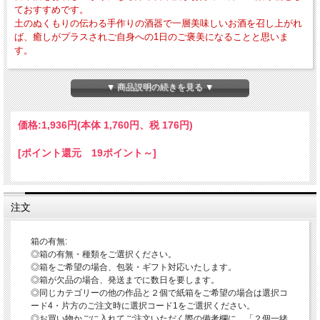
ておすすめです。
土のぬくもりの伝わる手作りの酒器で一層美味しいお酒を召し上がれ
ば、癒しがプラスされご自身への1日のご褒美になることと思いま
す。
・外寸法-径約66mm×高さ約55mm ・作品重量-約100g ・満水容量-約80cc
・電子レンジ・食器洗浄乾燥機の使用OK 直火・ガスオーブン・冷凍庫の使用は
▼ 商品説明の続きを見る ▼
NG
当店ではこの器で一層美味しくお召し上がりいただくために、口当たり・持ちやす
価格:
1,936円
(本体 1,760円、税 176円)
さ・安定感などを意識して作っております。
又、当店は【伝統的工芸品萩焼】として作陶しており和食器には薬品によるコーテ
[ポイント還元 19ポイント～]
ィング処理をしておりませんので、一層美味しいお酒をお召し上がりいただくこと
ができます。
【酒器とお酒の相性】
酒器の形や大きさによって、日本酒の香りや味わいが違うと言われております。
注文
又、お好みのお酒の種類によってそのお酒の美味しさの適温(冷酒・常温・ぬる
燗・熱燗など)が違うことから、酒器の口作りの広がり・全体の大きさなどにも相
性の良さがあるようです。
箱の有無:
その日、召し上がるお酒によって酒器をお選びいただくことで、日本酒を召し上が
◎箱の有無・種類をご選択ください。
る楽しみが一層広がるかもしれません。
◎箱をご希望の場合、包装・ギフト対応いたします。
◎箱が欠品の場合、発送までに数日を要します。
◎香りが高いお酒－口径が広がった形状の酒器
◎同じカテゴリーの他の作品と２個で紙箱をご希望の場合は選択コ
◎熟成タイプのお酒－美しい色調の酒器
◎軽快なタイプのお酒－小さめの酒器
ード4・片方のご注文時に選択コード1をご選択ください。
◎コクのあるタイプのお酒－じっくり召し上がれる酒器
◎お買い物かごに入れてご注文いただく際の備考欄に、「２個一緒