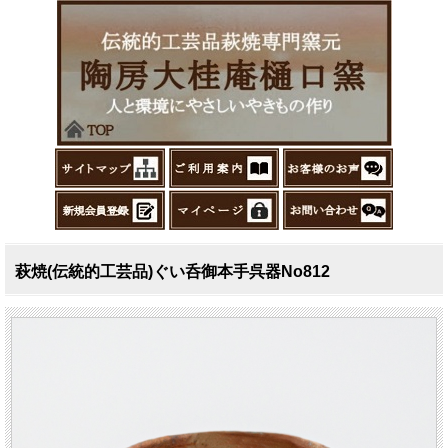
萩焼(伝統的工芸品)ぐい呑御本手呉器No812