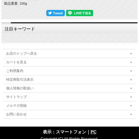
製品重量: 100g
面、器を洗浄しにくいという点があります。
・酒注ぎは口径が大きいことから燗酒が冷めやすいといった反面、器を洗浄しやす
く湯冷ましやドレッシング入れにもご使用いただけます。
「酒器のお取り扱いについて」
注目キーワード
〇器にやさしいお取り扱い－お使いいただく前に器を水につける(アルコールの糖
分によるカビの発生を抑制します。)
〇酒器の「萩の七化け」について－お酒は色がないため先にお茶などを入れ変えて
から、味わいを楽しまれる方もおられます。
〇酒注ぎ・徳利で熱燗を召し上がる場合－お酒を入れる前にしばらく水につけてお
お店のトップへ戻る
き、別の器具で燗をしたお酒を入れて下さい。
〇徳利に花を生ける場合－安心安全のため食器には薬品による水止めをしない方針
カートを見る
により水指漏れの可能性があり、漏れ止め処理をしてからご利用ください。
ご利用案内
「御本手という作風」
特定商取引法表示
伝統的工芸品萩焼の指定材料にある萩焼の基本となる「大道土」に赤土を混ぜ砂を
入れて水曳きし、乾燥させながら高台や高台脇を削り全体の形を整え、さらに乾燥
個人情報の取扱い
のタイミングを計りながら生地とは違う化粧土の中に浸けて掛けるずぶ掛けという
技法で化粧掛けを施します。 しっかり乾燥させてから素焼きをし、木灰釉を掛け
サイトマップ
て還元焼成で本焼きをし窯出しをして焼ヒビなどが無いかをしっかりチェックして
完成となります。
メルマガ登録
御本手は生地のグレーの上に淡いグレーや白みが重なり、所々に窯変による赤みや
お問い合わせ
白みを包む赤い斑点があるなど、いろいろな色合いを織り成しているのが特徴です
が、窯変によるものは焼成してみないとわからず多くある場合は紅葉・少なめの場
合はホタルと表現され、古萩にも残っているようにポピュラーで人気のある作風の
ひとつです。
表示：スマートフォン｜
PC
Copyright (C) All Rights Reserved.