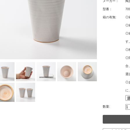
メーカー：
陶
型番：
70
箱の有無:
◎
◎
◎
す
◎
◎
合
選
◎
に
数量: