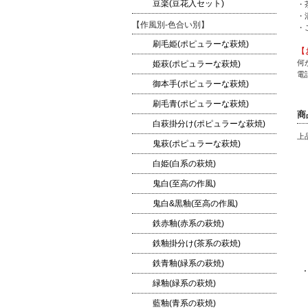
豆楽(豆花入セット)
・
・
【作風別-色合い別】
・
刷毛姫(ポピュラーな萩焼)
【
何
姫萩(ポピュラーな萩焼)
電話
御本手(ポピュラーな萩焼)
刷毛青(ポピュラーな萩焼)
商
白萩掛分け(ポピュラーな萩焼)
上
鬼萩(ポピュラーな萩焼)
白姫(白系の萩焼)
鬼白(至高の作風)
鬼白&黒釉(至高の作風)
鉄赤釉(赤系の萩焼)
鉄釉掛分け(茶系の萩焼)
鉄青釉(緑系の萩焼)
緑釉(緑系の萩焼)
藍釉(青系の萩焼)