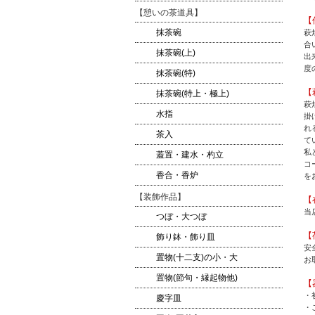
【憩いの茶道具】
【
抹茶碗
萩
合
抹茶碗(上)
出
度
抹茶碗(特)
【
抹茶碗(特上・極上)
萩
水指
掛
れ
茶入
て
私
蓋置・建水・杓立
コ
香合・香炉
を
【装飾作品】
【
当
つぼ・大つぼ
【
飾り鉢・飾り皿
安
置物(十二支)の小・大
お
置物(節句・縁起物他)
【
・
慶字皿
・