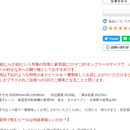
返品について
姫(しらひめ)という作風の筒形に碁笥底(ごけぞこ)のタンブラー小サイズで
ール好きな方への贈り物としておすすめです。
焼は下記のような特性がありビールを一層美味しくお召し上がりいただける
しがプラスされご自身への1日のご褒美となることと思います。
外寸法-径約80mm×高さ約99mm ・作品重量-約169g ・満水容量-約270cc
電子レンジ・食器洗浄乾燥機の使用OK 直火・ガスオーブン・冷凍庫の使用はNG
店ではこの器で一層美味しくお召し上がりいただくために、口当たり・持ちやすさ・安定感
萩焼で飲むビールは何故美味しいのか？】
・泡立ちが良い 2・クリーミーな泡が長持ちする 3・保冷性がある