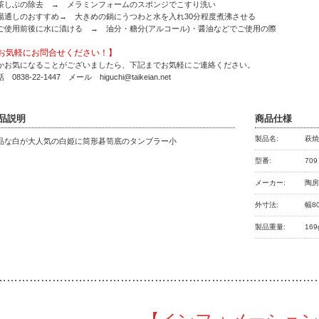
茶しぶの除去 → メラミンフォームのスポンジでこすり洗い
湯通しのおすすめ→ 大きめの鍋にうつわと水を入れ30分程度煮沸させる
ご使用前後に水に漬ける → 油分・糖分(アルコール)・醤油などでご使用の際
お気軽にお問合せください！】
かお気になることがございましたら、下記までお気軽にご連絡ください。
 0838-22-1447 メール higuchi@taikeian.net
品説明
商品仕様
製品名:
萩焼
品な白が大人気の白姫に筒形碁笥底のタンブラー小
型番:
709
メーカー:
陶
外寸法:
幅8
製品重量:
169
…………
………………………………………………………………