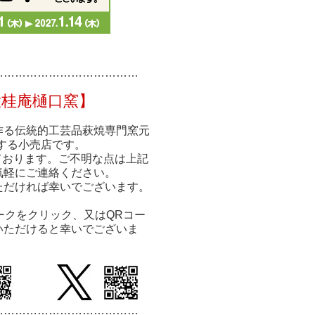
……………
……………
………
大桂庵樋口窯】
作る伝統的工芸品萩焼専門窯元
する小売店です。
ております。ご不明な点は上記
気軽にご連絡ください。
ただければ幸いでございます。
ークをクリック、又はQRコー
いただけると幸いでございま
…………………………
………