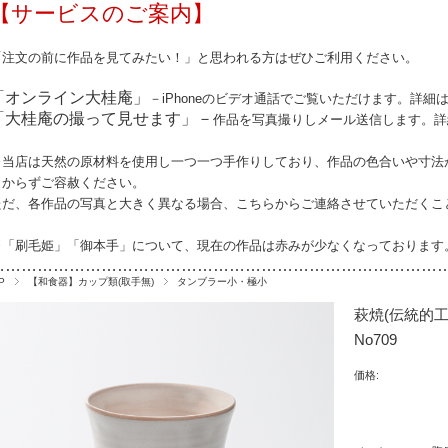
【サービスのご案内】
「注文の前に作品を見てみたい！」と思われる方はぜひご利用ください。
「オンライン大桂庵」
－iPhoneのビデオ通話でご覧いただけます。詳細
「大桂庵の撮って見せます」－
作品を写真撮りしメール送信します。詳
※当店は天然の原材料を使用し一つ一つ手作りしており、作品の
色合いや寸法
しからずご容赦ください。
ただ、各作品の写真と大きく異なる場合、こちらからご連絡させていただくこ
※「刷毛姫」「御本手」について、現在の作品は赤みが少なくなっております
…………………………………………………………………………
P
【和食器】カップ類(取手無)
タンブラー小・極小
萩焼(伝統的
No709
価格: