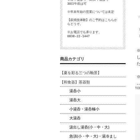
30日午前は可
※年末年始の営業については未定
【萩焼技体験】のご予約は
こちら
か
らどうぞ。
※お電話でも承ります。
0838-22-1447
商品カテゴリ
【夏を彩る三つの釉景】
【和食器】茶器類
TO
湯呑小
湯呑大
小湯呑・湯呑極小
大湯呑
汲出し湯呑(小・中・大)
急須(小・中・大)・湯冷まし