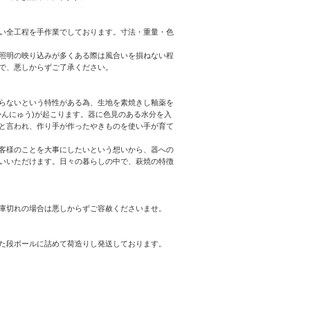
い全工程を手作業でしております。寸法・重量・色
照明の映り込みが多くある際は風合いを損ねない程
で、悪しからずご了承ください。
らないという特性がある為、生地を素焼きし釉薬を
んにゅう)が起こります。器に色見のある水分を入
と言われ、作り手が作ったやきものを使い手が育て
客様のことを大事にしたいという想いから、器への
いいただけます。日々の暮らしの中で、萩焼の特徴
庫切れの場合は悪しからずご容赦くださいませ。
た段ボールに詰めて荷造りし発送しております。