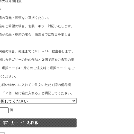
房大桂庵樋口窯
9
箱の有無・種類をご選択ください。
箱をご希望の場合、包装・ギフト対応いたします。
箱が欠品・桐箱の場合、発送までに数日を要しま
。
桐箱の場合、発送までに10日～14日程度要します。
同じカテゴリーの他の作品と２個で箱をご希望の場
、選択コード4・片方のご注文時に選択コード1をご
択ください。
お買い物かごに入れてご注文いただく際の備考欄
、「２個一緒に箱に入れる」と明記してください。
個