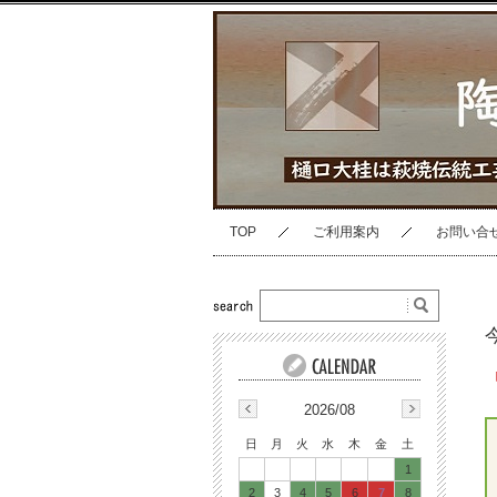
TOP
ご利用案内
お問い合
2026/08
日
月
火
水
木
金
土
1
2
3
4
5
6
7
8