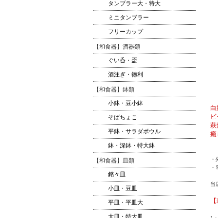
タンブラー大・特大
ミニタンブラー
フリーカップ
【和食器】酒器類
ぐい呑・盃
酒注ぎ・徳利
【和食器】鉢類
小鉢・豆小鉢
白
ビ
そばちょこ
萩
平鉢・サラダボウル
癒
鉢・深鉢・特大鉢
・
【和食器】皿類
・
銘々皿
当
小皿・豆皿
【
平皿・平皿大
大皿・特大皿
1