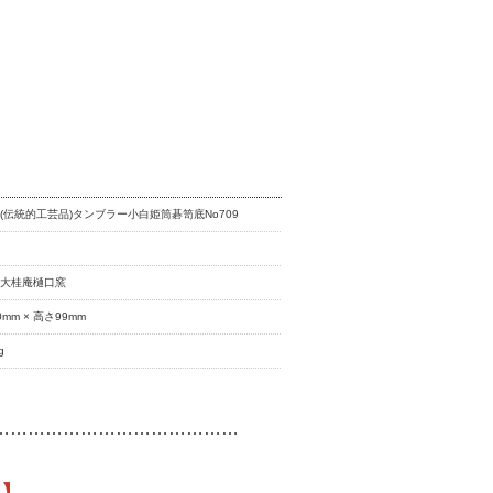
(伝統的工芸品)タンブラー小白姫筒碁笥底No709
房大桂庵樋口窯
0mm × 高さ99mm
g
……………………………………