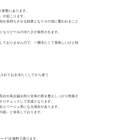
が多数にあります。
」が起こります。
泡を長持ちさせる効果となりその泡に覆われること
くなりビールの冷たさが保持されます。
しておりませんので、一層冷たくて美味しいひと味
に入れておき冷たくしてから使う
高台や高台脇を削り全体の形を整えしっかり乾燥さ
かりチェックして完成となります。
合とベージュ系になる場合があります。
白姫」と命名しております。
ード)を無料で承ります。