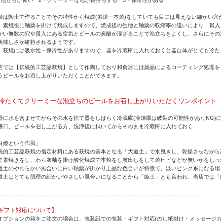
焼は陶土で作ることでその特性から焼成(素焼・本焼)をしていても目には見えない細かい穴
、素焼後に釉薬を掛けて焼成しますので、焼成後の生地と釉薬の収縮率の違いにより「貫入
かい無数の穴や貫入にある空気とビールの炭酸が混ざることで泡立ちをよくし、さらにその
美味しさが維持されるようです。
、萩焼には吸水性・保冷性がありますので、器を冷蔵庫に入れておくと器自体がとても冷た
店では【伝統的工芸品萩焼】として作陶しており和食器には薬品によるコーティング処理を
うビールをお召し上がりいただくことができます。
冷たくてクリーミーな泡立ちのビールをお召し上がりいただくワンポイント
器に水を含ませてからその水を捨て器をしばらく冷蔵庫(冷凍庫は破裂の可能性がありNG)
毎日、ビールを召し上がる方、洗浄後に拭いてからそのまま冷蔵庫に入れておく
白姫という作風」
統的工芸品萩焼の指定材料にある萩焼の基本となる「大道土」で水曳きし、乾燥させながら
て素焼きをし、わら灰釉を掛け酸化焼成で本焼をし窯出しをして焼ヒビなどが無いかをしっ
道土のやわらかい風合いに白い釉薬が掛かり上品な色合いが特徴で、淡いピンク系になる場
道土はとても肌理の細かいやさしい風合いになることから「姫土」とも言われ、当店では「
…………………………………………………………………………………………………
ギフト対応について】
オプションの箱をご注文の場合は、包装紙での包装・ギフト対応(のし紙掛け・メッセージカ