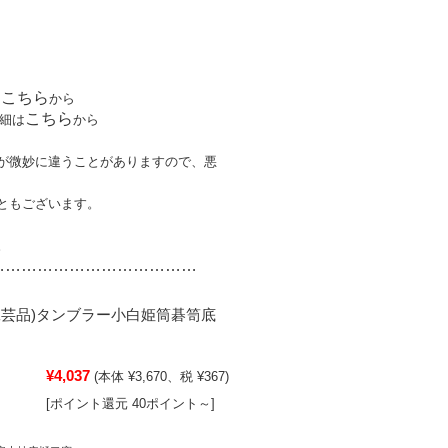
こちら
は
から
こちら
細は
から
が微妙に違うことがありますので、悪
ともございます。
。
…………………………
………
工芸品)タンブラー小白姫筒碁笥底
¥4,037
(本体 ¥3,670、税 ¥367)
[ポイント還元 40ポイント～]