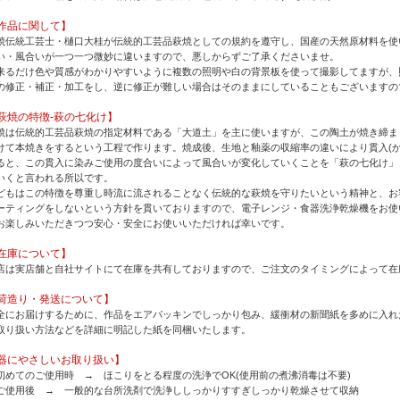
作品に関して】
焼伝統工芸士・樋口大桂が伝統的工芸品萩焼としての規約を遵守し、国産の天然原材料を使
い・風合いが一つ一つ微妙に違いますので、悪しからずご了承くださいませ。
来るだけ色や質感がわかりやすいように複数の照明や白の背景板を使って撮影してますが、
の修正・補正・加工をし、逆に修正が難しい場合はそのままにしていることもございますの
萩焼の特徴-萩の七化け】
焼は伝統的工芸品萩焼の指定材料である「大道土」を主に使いますが、この陶土が焼き締ま
けて本焼きをするという工程で作ります。焼成後、生地と釉薬の収縮率の違いにより貫入(か
ると、この貫入に染みご使用の度合いによって風合いが変化していくことを「萩の七化け」
いくと言われる所以です。
どもはこの特徴を尊重し時流に流されることなく伝統的な萩焼を守りたいという精神と、お
ーティングをしないという方針を貫いておりますので、電子レンジ・食器洗浄乾燥機をお使
お楽しみいただきつつ安心・安全にお使いいただければ幸いです。
在庫について】
店は実店舗と自社サイトにて在庫を共有しておりますので、ご注文のタイミングによって在
荷造り・発送について】
全にお届けするために、作品をエアパッキンでしっかり包み、緩衝材の新聞紙を多めに入れ
取り扱い方法などを詳細に明記した紙を同梱いたします。
器にやさしいお取り扱い】
初めてのご使用時 → ほこりをとる程度の洗浄でOK(使用前の煮沸消毒は不要)
ご使用後 → 一般的な台所洗剤で洗浄ししっかりすすぎしっかり乾燥させて収納