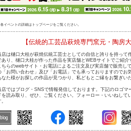
※各イベントの詳細はトップページをご覧ください。
…………………………………………………………………………
【伝統的工芸品萩焼専門窯元・陶房
当店は樋口大桂が萩焼伝統工芸士としての自信と誇りを持って
であり、樋口大桂が作った作品を実店舗とWEBサイトでご紹介
こちらのwebサイト・お電話によるご注文及び実店舗で販売し
の「お問い合わせ」及び「お電話」でも承っておりますのでお
あなた様がお探しの作品が見つかり、私どもとご縁をお繋ぎい
当店ではブログ・SNSで情報発信しております。下記のロゴマ
ドを読み取り、ぜひ、ご覧ください。フォーロー・いいねして
す。
…………………………………………………………………………