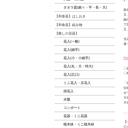
タタラ皿(銘々・平・長・大)
萩
又
【和食器】はしおき
細
で
【和食器】組み物
又
【癒しの花器】
当
花入(一般)
違
花入(細手)
花入(小・小細手)
◎
花入(丸・大・特大)
〇
〇
花入(広口)
ミニ花入・豆花入
「
伝
掛花入
せ
大
水盤
大
コンポート
…
花器・ミニ花器
【
植木鉢・ミニ植木鉢
◎