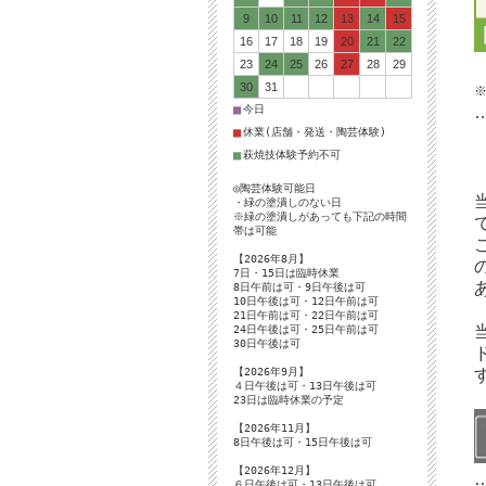
9
10
11
12
13
14
15
16
17
18
19
20
21
22
23
24
25
26
27
28
29
30
31
■
今日
■
休業(店舗・発送・陶芸体験)
■
萩焼技体験予約不可
◎陶芸体験可能日
・緑の塗潰しのない日
※緑の塗潰しがあっても下記の時間
帯は可能
【2026年8月】
7日・15日は臨時休業
8日午前は可・9日午後は可
10日午後は可・12日午前は可
21日午前は可・22日午前は可
24日午後は可・25日午前は可
30日午後は可
【2026年9月】
４日午後は可・13日午後は可
23日は臨時休業の予定
【2026年11月】
8日午後は可・15日午後は可
【2026年12月】
６日午後は可・13日午後は可