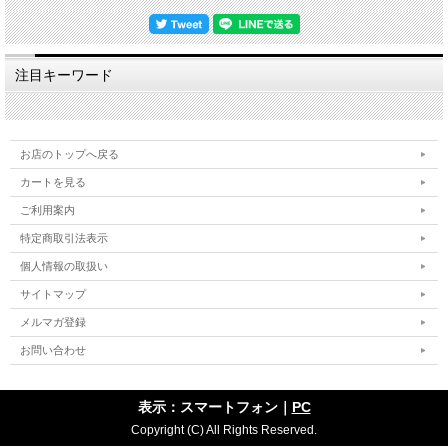
…………………………………………………………………………………………………
…
【ギフト対応について】
注目キーワード
◎各箱(木箱・紙箱)をご希望の場合は、このページの下に各箱のお買い物カゴにて
別途ご注文くださいますようお願いいたします。
◎箱入りの場合は当店のオリジナル包装紙での包装・ギフト対応(のし紙掛け・メ
ッセージカード)を無料で承ります。
お店のトップへ戻る
【作品に関して】
萩焼伝統工芸士・樋口大桂が伝統的工芸品萩焼としての規約を遵守し、国産の天然
カートを見る
原材料を使い全工程を手作業でしております。寸法・重量・色合い・風合いが一つ
一つ微妙に違いますので、悪しからずご了承くださいませ。
ご利用案内
出来るだけ色や質感がわかりやすいように複数の照明や白の背景板を使って撮影し
特定商取引法表示
てますが、照明の映り込みが多くある際は風合いを損ねない程度の修正・補正・加
工をし、逆に修正が難しい場合はそのままにしていることもございますので、悪し
個人情報の取扱い
からずご了承ください。
サイトマップ
【萩焼の特徴-萩の七化け】
メルマガ登録
萩焼は伝統的工芸品萩焼の指定材料である「大道土」を主に使いますが、この陶土
が焼き締まらないという特性がある為、生地を素焼きし釉薬を掛けて本焼きをする
お問い合わせ
という工程で作ります。焼成後、生地と釉薬の収縮率の違いにより貫入(かんにゅ
う)が起こります。器に色見のある水分を入れると、この貫入に染みご使用の度合
いによって風合いが変化していくことを「萩の七化け」と言われ、作り手が作った
やきものを使い手が育てていくと言われる所以です。
表示：スマートフォン｜
PC
私どもはこの特徴を尊重し時流に流されることなく伝統的な萩焼を守りたいという
Copyright (C) All Rights Reserved.
精神と、お客様のことを大事にしたいという想いから、器へのコーティングをしな