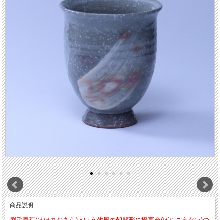
商品説明
刷毛青荒(はけあおあら)という作風の朝顔形に撥高台(ばちこうだい)の