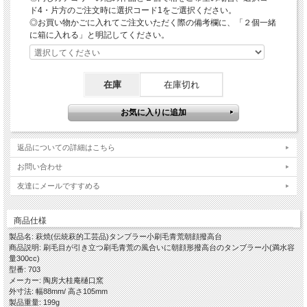
とても冷たくなりビールの冷たさが保持されます。
ド4・片方のご注文時に選択コード1をご選択ください。
◎お買い物かごに入れてご注文いただく際の備考欄に、「２個一緒
当店では【伝統的工芸品萩焼】として作陶しており和食器には薬品によるコーティ
に箱に入れる」と明記してください。
ング処理をしておりませんので、一層冷たくて美味しいひと味違うビールをお召し
上がりいただくことができます。
◎冷たくてクリーミーな泡立ちのビールをお召し上がりいただくワン
在庫
在庫切れ
ポイント
〇器に水を含ませてからその水を捨て器をしばらく冷蔵庫(冷凍庫は破裂の可能性
がありNG)に入れておき冷たくしてから使う
〇毎日、ビールを召し上がる方、洗浄後に拭いてからそのまま冷蔵庫に入れておく
返品についての詳細はこちら
「刷毛青荒という作風」
お問い合わせ
伝統的工芸品萩焼の基本となる「大道土」に赤土を混ぜ砂を入れて水曳きし、乾燥
させながら高台や高台脇を削り全体の形を整え、さらに乾燥のタイミングを計りな
友達にメールですすめる
がら生地とは違う化粧土を自作の道具で大胆に「刷毛目」を施します。
この刷毛目という技法はいろいろなやきものにおいて古くからある技法で、古萩と
呼ばれる古い萩焼にもその作品が残っております。
商品仕様
しっかり乾燥させてから素焼きをし、木灰釉を掛けて還元焼成で本焼きをし窯出し
製品名: 萩焼(伝統萩的工芸品)タンブラー小刷毛青荒朝顔撥高台
をして焼ヒビなどが無いかをしっかりチェックして完成となります。
商品説明: 刷毛目が引き立つ刷毛青荒の風合いに朝顔形撥高台のタンブラー小(満水容
赤みの部分は「窯変(ようへん)」と言って偶然出るものですので、はっきりある場
量300cc)
合もあれば少なめでおとなしい風合いのこともあります。
型番: 703
この色合いをそのまま言葉にするとやや濃いめのグレーという感じですが、先人が
メーカー: 陶房大桂庵樋口窯
こういう色合いを「青い」と表現していたらしい・・・ということと刷毛目を施す
外寸法: 幅88mm/ 高さ105mm
ことから、当店では「刷毛青」と命名しております。
製品重量: 199g