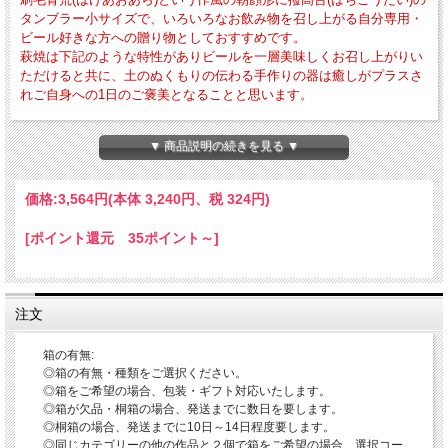
タンブラー小サイズで、いろいろなお飲み物を召し上がる自分専用・
ビール好きな方への贈り物としておすすめです。
萩焼は下記のような特性がありビールを一層美味しくお召し上がりい
ただけると共に、土のぬくもりの伝わる手作りの器は癒しがプラスさ
れご自身への1日のご褒美となることと思います。
・外寸法-径約88mm×高さ約105mm ・作品重量-約199g ・満水容量-約300cc
▼ 商品説明の続きを見る ▼
・電子レンジ・食器洗浄乾燥機の使用OK 直火・ガスオーブン・冷凍庫の使用は
NG
価格:
3,564円
(本体 3,240円、税 324円)
当店ではこの器で一層美味しくお召し上がりいただくために、口当たり・持ちやす
さ・安定感などを意識して作っております。
[ポイント還元 35ポイント～]
【萩焼で飲むビールは何故美味しいのか？】
1・泡立ちが良い 2・クリーミーな泡が長持ちする 3・保冷性がある
注文
萩焼は陶土で作ることでその特性から焼成(素焼・本焼)をしていても目には見えな
い細かい穴が多数にあります。
箱の有無:
又、素焼後に釉薬を掛けて焼成しますので、焼成後の生地と釉薬の収縮率の違いに
◎箱の有無・種類をご選択ください。
より「貫入」が起こります。
細かい無数の穴や貫入にある空気とビールの炭酸が混ざることで泡立ちをよくし、
◎箱をご希望の場合、包装・ギフト対応いたします。
さらにその泡を長持ちさせる効果となりその泡に覆われることで美味しさが維持さ
◎箱が欠品・桐箱の場合、発送までに数日を要します。
れるようです。
◎桐箱の場合、発送までに10日～14日程度要します。
又、萩焼には吸水性・保冷性がありますので、器を冷蔵庫に入れておくと器自体が
◎同じカテゴリーの他の作品と２個で箱をご希望の場合、選択コー