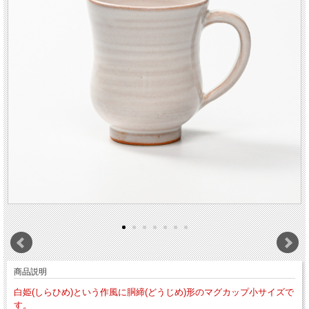
商品説明
白姫(しらひめ)という作風に胴締(どうじめ)形のマグカップ小サイズで
す。