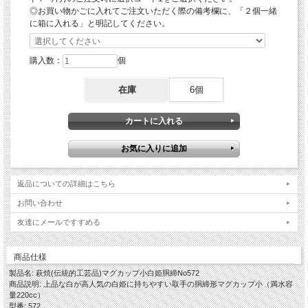
してください。又、加熱とともにティーバッグが膨らんで破れたりする可能性があ
◎お買い物かごに入れてご注文いただく際の備考欄に、「２個一緒
りますのでご注意ください。
に箱に入れる」と明記してください。
※レンジ使用中の吹きこぼれと、飲み物と共に器・取手も熱くなりますので火傷な
どされませんようにお取り扱いにご注意ください。
購入数：
個
「白姫という作風」
伝統的工芸品萩焼の指定材料にある萩焼の基本となる「大道土」で水曳きし、乾燥
させながら高台や高台脇を削り全体の形を整えしっかり乾燥させて素焼きをし、わ
在庫
6個
ら灰釉を掛け酸化焼成で本焼をし窯出しをして焼ヒビなどが無いかをしっかりチェ
ックして完成となります。
大道土のやわらかい風合いに白い釉薬が掛かり上品な色合いが特徴で、淡いピンク
系になる場合とベージュ系になる場合があります。
大道土はとても肌理の細かいやさしい風合いになることから「姫土」とも言われ、
当店では「白姫」と命名しております。
…………………………………………………………………………………………………
返品についての詳細はこちら
…
お問い合わせ
【ギフト対応について】
◎各箱(木箱・紙箱)をご希望の場合は、このページの下に各箱のお買い物カゴにて
友達にメールですすめる
別途ご注文くださいますようお願いいたします。
◎箱入りの場合は当店のオリジナル包装紙での包装・ギフト対応(のし紙掛け・メ
ッセージカード)を無料で承ります。
商品仕様
製品名: 萩焼(伝統的工芸品)マグカップ小白姫胴締No572
【作品に関して】
商品説明: 上品な白が高人気の白姫に持ちやすい取手の胴締形マグカップ小（満水容
萩焼伝統工芸士・樋口大桂が伝統的工芸品萩焼としての規約を遵守し、国産の天然
量220cc）
原材料を使い全工程を手作業でしております。寸法・重量・色合い・風合いが一つ
型番: 572