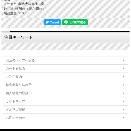
一つ微妙に違いますので、悪しからずご了承くださいませ。
メーカー: 陶房大桂庵樋口窯
出来るだけ色や質感がわかりやすいように複数の照明や白の背景板を使って撮影し
外寸法: 幅76mm/ 高さ85mm
てますが、照明の映り込みが多くある際は風合いを損ねない程度の修正・補正・加
製品重量: 213g
工をし、逆に修正が難しい場合はそのままにしていることもございますので、悪し
からずご了承ください。
【萩焼の特徴-萩の七化け】
萩焼は伝統的工芸品萩焼の指定材料である「大道土」を主に使いますが、この陶土
注目キーワード
が焼き締まらないという特性がある為、生地を素焼きし釉薬を掛けて本焼きをする
という工程で作ります。焼成後、生地と釉薬の収縮率の違いにより貫入(かんにゅ
う)が起こります。器に色見のある水分を入れると、この貫入に染みご使用の度合
いによって風合いが変化していくことを「萩の七化け」と言われ、作り手が作った
やきものを使い手が育てていくと言われる所以です。
お店のトップへ戻る
私どもはこの特徴を尊重し時流に流されることなく伝統的な萩焼を守りたいという
精神と、お客様のことを大事にしたいという想いから、器へのコーティングをしな
カートを見る
いという方針を貫いておりますので、電子レンジ・食器洗浄乾燥機をお使いいただ
けます。日々の暮らしの中で、萩焼の特徴をお楽しみいただきつつ安心・安全にお
ご利用案内
使いいただければ幸いです。
特定商取引法表示
【在庫について】
個人情報の取扱い
当店は実店舗と自社サイトにて在庫を共有しておりますので、ご注文のタイミング
によって在庫切れの場合は悪しからずご容赦くださいませ。
サイトマップ
メルマガ登録
【荷造り・発送について】
安全にお届けするために、作品をエアパッキンでしっかり包み、緩衝材の新聞紙を
お問い合わせ
多めに入れた段ボールに詰めて荷造りし発送しております。
お取り扱い方法などを詳細に明記した紙を同梱いたします。