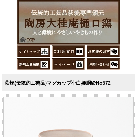
萩焼(伝統的工芸品)マグカップ小白姫胴締No572