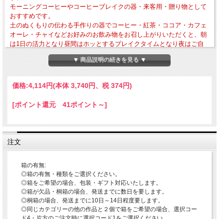
モーニングコーヒーやコーヒーブレイクの器・来客用・贈り物として
おすすめです。
土のぬくもりの伝わる手作りの器でコーヒー・紅茶・ココア・カフェ
オーレ・チャイなどお好みのお飲み物をお召し上がりいただくと、朝
は1日の活力となり昼間はホッとするブレイクタイムとなり夜はご自
身への1日のご褒美となることと思います。
▼ 商品説明の続きを見る ▼
・外寸法-径約76mm×高さ約85mm ・作品重量-約213g ・満水容量-約220cc
価格:
4,114円
(本体 3,740円、税 374円)
・電子レンジ・食器洗浄乾燥機の使用OK 直火・ガスオーブンの使用はNG
当店ではこの器で一層美味しくお召し上がりいただくために、口当たり・持ちやす
[ポイント還元 41ポイント～]
い取手・なるべく重さを感じないような位置に取手を付ける・安定感などを意識し
て作っております。
◎簡単ホットドリンクレシピ
※当店は薬品によるコーティング未使用につき電子レンジの使用が可能です。
注文
〇カフェオーレ-器にお好みの量のミルク・コーヒー・お好みで砂糖を入れかき混
ぜてから、電子レンジでお好みの温度までチン(600wで2分程度)してください。
〇ロイヤルミルクティー器の3分の1程度のお湯と紅茶のティーバッグを入れしばら
箱の有無:
く置き、ティーバッグを取り出しミルクを入れお好みで砂糖を入れ電子レンジでチ
◎箱の有無・種類をご選択ください。
ン(600wで2分程度)してください。
◎箱をご希望の場合、包装・ギフト対応いたします。
〇チャイ-器の3分の1程度のお湯と紅茶のティーバッグとお好みの香辛料を適量入
◎箱が欠品・桐箱の場合、発送までに数日を要します。
れしばらく置き、ティーバッグを取り出しミルクとお好みで砂糖を入れ電子レンジ
◎桐箱の場合、発送までに10日～14日程度要します。
でチン(600wで2分程度)してください。
◎同じカテゴリーの他の作品と２個で箱をご希望の場合、選択コー
※ティーバックを入れてチンされる場合、ホッチキスの針のアルミ部分が反応して
ド4・片方のご注文時に選択コード1をご選択ください。
火花が散る可能性があるため針のついてないものか針を外してからチンするように