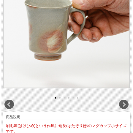
商品説明
刷毛姫(はけひめ)という作風に端反(はたぞり)形のマグカップ小サイズ
です。