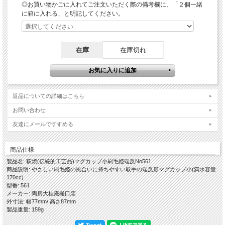
◎お買い物かごに入れてご注文いただく際の備考欄に、「２個一緒
してください。又、加熱とともにティーバッグが膨らんで破れたりする可能性があ
に箱に入れる」と明記してください。
りますのでご注意ください。
※レンジ使用中の吹きこぼれと、飲み物と共に器・取手も熱くなりますので火傷な
どされませんようにお取り扱いにご注意ください。
「刷毛姫という作風」
在庫
在庫切れ
伝統的工芸品萩焼の基本となる「大道土」を使って水曳し、乾燥させながら高台脇
や高台を削り全体の形を整え、さらに乾燥のタイミングを計りながら生地とは違う
化粧土を自作の道具で大胆に「刷毛目」を施します。
この刷毛目という技法はいろいろなやきものにおいて古くからある技法で、古萩と
呼ばれる古い萩焼にもその作品が残っております。
しっかり乾燥させてから素焼きをし、木灰釉を掛けて還元焼成で本焼きをし窯出し
返品についての詳細はこちら
をして焼ヒビなどが無いかをしっかりチェックして完成となります。
お問い合わせ
赤みの部分は「窯変(ようへん)」と言って偶然出るものですので、はっきりある場
合もあれば少なめでおとなしい風合いのこともあります。 大道土のことを「姫
友達にメールですすめる
土」とも言い刷毛目を施すことから、当店では「刷毛姫」と命名しております。
…………………………………………………………………………………………………
商品仕様
…
製品名: 萩焼(伝統的工芸品)マグカップ小刷毛姫端反No561
【ギフト対応について】
商品説明: やさしい刷毛姫の風合いに持ちやすい取手の端反形マグカップ小(満水容量
◎各箱(木箱・紙箱)をご希望の場合は、このページの下に各箱のお買い物カゴにて
170cc)
別途ご注文くださいますようお願いいたします。
型番: 561
◎箱入りの場合は当店のオリジナル包装紙での包装・ギフト対応(のし紙掛け・メ
メーカー: 陶房大桂庵樋口窯
ッセージカード)を無料で承ります。
外寸法: 幅77mm/ 高さ87mm
製品重量: 159g
【作品に関して】