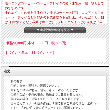
モーニングコーヒーやコーヒーブレイクの器・来客用・贈り物として
おすすめです。
土のぬくもりの伝わる手作りの器でコーヒー・紅茶・ココア・カフェ
オーレ・チャイなどお好みのお飲み物をお召し上がりいただくと、朝
は1日の活力となり昼間はホッとするブレイクタイムとなり夜はご自
身への1日のご褒美となることと思います。
▼ 商品説明の続きを見る ▼
・外寸法-径約77mm×高さ約87mm ・作品重量-約159g ・満水容量-約170cc
価格:
3,388円
(本体 3,080円、税 308円)
・電子レンジ・食器洗浄乾燥機の使用OK 直火・ガスオーブンの使用はNG
当店ではこの器で一層美味しくお召し上がりいただくために、口当たり・持ちやす
[ポイント還元 33ポイント～]
い取手・なるべく重さを感じないような位置に取手を付ける・安定感などを意識し
て作っております。
◎簡単ホットドリンクレシピ
※当店は薬品によるコーティング未使用につき電子レンジの使用が可能です。
注文
〇カフェオーレ-器にお好みの量のミルク・コーヒー・お好みで砂糖を入れかき混
ぜてから、電子レンジでお好みの温度までチン(600wで2分程度)してください。
箱の有無:
〇ロイヤルミルクティー器の3分の1程度のお湯と紅茶のティーバッグを入れしばら
◎箱の有無・種類をご選択ください。
く置き、ティーバッグを取り出しミルクを入れお好みで砂糖を入れ電子レンジでチ
ン(600wで2分程度)してください。
◎箱をご希望の場合、包装・ギフト対応いたします。
〇チャイ-器の3分の1程度のお湯と紅茶のティーバッグとお好みの香辛料を適量入
◎箱が欠品・桐箱の場合、発送までに数日を要します。
れしばらく置き、ティーバッグを取り出しミルクとお好みで砂糖を入れ電子レンジ
◎桐箱の場合、発送までに10日～14日程度要します。
でチン(600wで2分程度)してください。
◎同じカテゴリーの他の作品と２個で箱をご希望の場合、選択コー
※ティーバックを入れてチンされる場合、ホッチキスの針のアルミ部分が反応して
ド4・片方のご注文時に選択コード1をご選択ください。
火花が散る可能性があるため針のついてないものか針を外してからチンするように