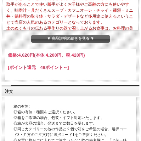
取手があることで使い勝手がよくお子様やご高齢の方にも使いやす
く、味噌汁・具だくさんスープ・カフェオーレ・チャイ・麺類・ミニ
丼・鍋料理の取り鉢・サラダ・デザートなど多用途に使えるというこ
とで当店の人気のあるカテゴリーとなっております。
土のぬくもりの伝わる手作りの器で召し上がるお食事は、お料理の美
味しさに癒し効果がプラスされるかと思います。
▼ 商品説明の続きを見る ▼
・外寸法-径約105mm × 高さ約75mm・作品重量-約207g・満水容量-約320cc
価格:
4,620円
(本体 4,200円、税 420円)
・電子レンジ・食器洗浄乾燥機の使用OK 直火・ガスオーブンの使用はNG
当店ではこの器で一層美味しくお召し上がりいただくために、口当たり・持ちやす
[ポイント還元 46ポイント～]
い取手・なるべく重さを感じないような位置に取手を付ける・安定感などを意識し
て作っております。
◎ホットドリンク簡単レシピ
※当店は薬品によるコーティングをしておりませんので電子レンジの使用が可能で
注文
す。
〇カフェオーレ-器にお好みの量のミルク・コーヒー・お好みで砂糖を入れ、電子
レンジでお好みの温度までチン(600wで2分程度)してください。
箱の有無:
〇ロイヤルミルクティー器の3分の1程度のお湯と紅茶のティーバッグを入れしばら
◎箱の有無・種類をご選択ください。
く置き、ティーバッグを取り出しミルクとお好みで砂糖を入れ電子レンジでチン
◎箱をご希望の場合、包装・ギフト対応いたします。
(600wで2分程度)してください。
◎箱が欠品の場合、発送までに数日を要します。
〇チャイ-器の3分の1程度のお湯と紅茶のティーバッグとお好みの香辛料を適量入
◎同じカテゴリーの他の作品と２個で箱をご希望の場合、選択コー
れしばらく置き、ティーバッグを取り出しミルクとお好みで砂糖を入れ電子レンジ
ド3・片方のご注文時に選択コード1をご選択ください。
でチン(600wで2分程度)してください。
◎お買い物かごに入れてご注文いただく際の備考欄に、「２個一緒
※ティーバックを入れてチンされる場合、ホッチキスの針のアルミ部分が反応して