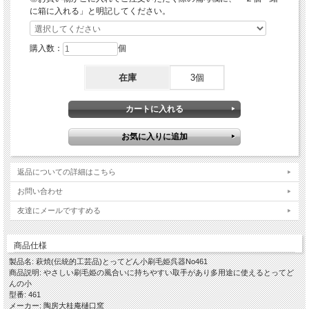
火花が散る可能性があるため針のついてないものか針を外してからチンするように
に箱に入れる」と明記してください。
してください。又、加熱とともにティーバッグが膨らんで破れたりする可能性があ
りますのでご注意ください。
※レンジ使用中の吹きこぼれと、飲み物と共に器・取手も熱くなりますので火傷な
購入数：
個
どされませんようにお取り扱いにご注意ください。
「刷毛姫という作風」
在庫
3個
伝統的工芸品萩焼の基本となる「大道土」を使って水曳し、乾燥させながら高台脇
や高台を削り全体の形を整え、さらに乾燥のタイミングを計りながら生地とは違う
化粧土を自作の道具で大胆に「刷毛目」を施します。
この刷毛目という技法はいろいろなやきものにおいて古くからある技法で、古萩と
呼ばれる古い萩焼にもその作品が残っております。
しっかり乾燥させてから素焼きをし、木灰釉を掛けて還元焼成で本焼きをし窯出し
をして焼ヒビなどが無いかをしっかりチェックして完成となります。
赤みの部分は「窯変(ようへん)」と言って偶然出るものですので、はっきりある場
返品についての詳細はこちら
合もあれば少なめでおとなしい風合いのこともあります。 大道土のことを「姫
土」とも言い刷毛目を施すことから、当店では「刷毛姫」と命名しております。
お問い合わせ
…………………………………………………………………………………………………
友達にメールですすめる
…
【ギフト対応について】
商品仕様
◎各箱(木箱・紙箱)をご希望の場合は、このページの下に各箱のお買い物カゴにて
製品名: 萩焼(伝統的工芸品)とってどん小刷毛姫呉器No461
別途ご注文くださいますようお願いいたします。
商品説明: やさしい刷毛姫の風合いに持ちやすい取手があり多用途に使えるとってど
◎箱入りの場合は当店のオリジナル包装紙での包装・ギフト対応(のし紙掛け・メ
んの小
ッセージカード)を無料で承ります。
型番: 461
メーカー: 陶房大桂庵樋口窯