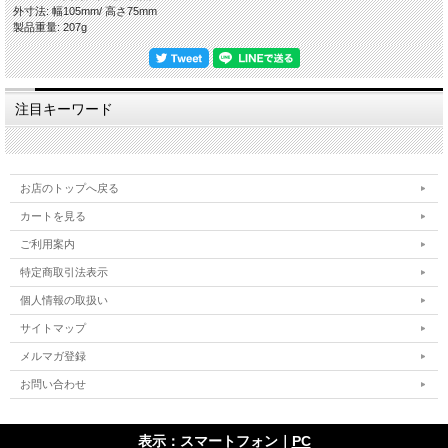
【作品に関して】
外寸法: 幅105mm/ 高さ75mm
萩焼伝統工芸士・樋口大桂が伝統的工芸品萩焼としての規約を遵守し、国産の天然
製品重量: 207g
原材料を使い全工程を手作業でしております。寸法・重量・色合い・風合いが一つ
一つ微妙に違いますので、悪しからずご了承くださいませ。
出来るだけ色や質感がわかりやすいように複数の照明や白の背景板を使って撮影し
てますが、照明の映り込みが多くある際は風合いを損ねない程度の修正・補正・加
工をし、逆に修正が難しい場合はそのままにしていることもございますので、悪し
注目キーワード
からずご了承ください。
【萩焼の特徴-萩の七化け】
萩焼は伝統的工芸品萩焼の指定材料である「大道土」を主に使いますが、この陶土
が焼き締まらないという特性がある為、生地を素焼きし釉薬を掛けて本焼きをする
お店のトップへ戻る
という工程で作ります。焼成後、生地と釉薬の収縮率の違いにより貫入(かんにゅ
う)が起こります。器に色見のある水分を入れると、この貫入に染みご使用の度合
カートを見る
いによって風合いが変化していくことを「萩の七化け」と言われ、作り手が作った
ご利用案内
やきものを使い手が育てていくと言われる所以です。
私どもはこの特徴を尊重し時流に流されることなく伝統的な萩焼を守りたいという
特定商取引法表示
精神と、お客様のことを大事にしたいという想いから、器へのコーティングをしな
いという方針を貫いておりますので、電子レンジ・食器洗浄乾燥機をお使いいただ
個人情報の取扱い
けます。日々の暮らしの中で、萩焼の特徴をお楽しみいただきつつ安心・安全にお
使いいただければ幸いです。
サイトマップ
メルマガ登録
【在庫について】
当店は実店舗と自社サイトにて在庫を共有しておりますので、ご注文のタイミング
お問い合わせ
によって在庫切れの場合は悪しからずご容赦くださいませ。
【荷造り・発送について】
表示：スマートフォン｜
PC
安全にお届けするために、作品をエアパッキンでしっかり包み、緩衝材の新聞紙を