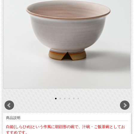
商品説明
白姫(しらひめ)という作風に朝顔形の碗で、汁碗・ご飯茶碗としてお
すすめです。