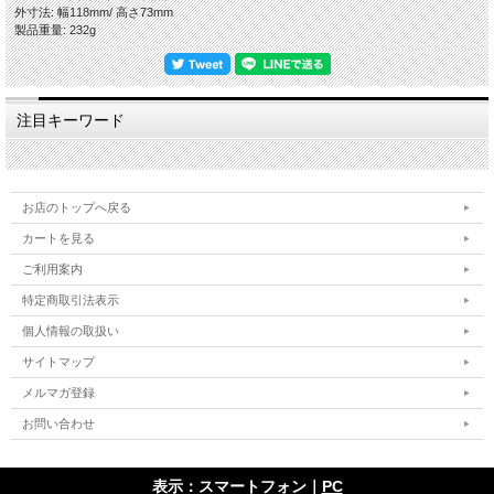
私どもはこの特徴を尊重し時流に流されることなく伝統的な萩焼を守りたいという
外寸法: 幅118mm/ 高さ73mm
精神と、お客様のことを大事にしたいという想いから、器へのコーティングをしな
製品重量: 232g
いという方針を貫いておりますので、電子レンジ・食器洗浄乾燥機をお使いいただ
けます。日々の暮らしの中で、萩焼の特徴をお楽しみいただきつつ安心・安全にお
使いいただければ幸いです。
【在庫について】
注目キーワード
当店は実店舗と自社サイトにて在庫を共有しておりますので、ご注文のタイミング
によって在庫切れの場合は悪しからずご容赦くださいませ。
【荷造り・発送について】
お店のトップへ戻る
安全にお届けするために、作品をエアパッキンでしっかり包み、緩衝材の新聞紙を
多めに入れた段ボールに詰めて荷造りし発送しております。
カートを見る
お取り扱い方法などを詳細に明記した紙を同梱いたします。
ご利用案内
【器にやさしいお取り扱い】
・初めてのご使用時 → ほこりをとる程度の洗浄でOK(使用前の煮沸消毒は不
特定商取引法表示
要)
個人情報の取扱い
・ご使用後 → 一般的な台所洗剤で洗浄ししっかりすすぎしっかり乾燥させて収
納
サイトマップ
・茶しぶの除去 → メラミンフォームのスポンジでこすり洗い
・湯通しのおすすめ→ 大きめの鍋にうつわと水を入れ30分程度煮沸させる
メルマガ登録
・ご使用前後に水に漬ける → 油分・糖分(アルコール)・醤油などでご使用の際
お問い合わせ
【お気軽にお問合せください！】
何かお気になることがございましたら、下記までお気軽にご連絡ください。
電話 0838-22-1447 メール higuchi@taikeian.net
表示：スマートフォン｜
PC