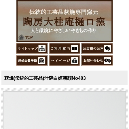
萩焼(伝統的工芸品)汁碗白姫朝顔No403