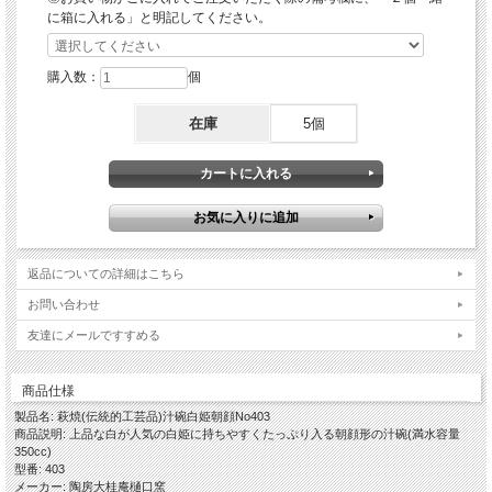
大道土はとても肌理の細かいやさしい風合いになることから「姫土」とも言われ、
に箱に入れる」と明記してください。
当店では「白姫」と命名しております。
…………………………………………………………………………………………………
…
購入数：
個
【ギフト対応について】
在庫
5個
◎各箱(木箱・紙箱)をご希望の場合は、このページの下に各箱のお買い物カゴにて
別途ご注文くださいますようお願いいたします。
◎箱入りの場合は当店のオリジナル包装紙での包装・ギフト対応(のし紙掛け・メ
ッセージカード)を無料で承ります。
【作品に関して】
萩焼伝統工芸士・樋口大桂が伝統的工芸品萩焼としての規約を遵守し、国産の天然
原材料を使い全工程を手作業でしております。寸法・重量・色合い・風合いが一つ
一つ微妙に違いますので、悪しからずご了承くださいませ。
返品についての詳細はこちら
出来るだけ色や質感がわかりやすいように複数の照明や白の背景板を使って撮影し
お問い合わせ
てますが、照明の映り込みが多くある際は風合いを損ねない程度の修正・補正・加
工をし、逆に修正が難しい場合はそのままにしていることもございますので、悪し
友達にメールですすめる
からずご了承ください。
【萩焼の特徴-萩の七化け】
商品仕様
萩焼は伝統的工芸品萩焼の指定材料である「大道土」を主に使いますが、この陶土
が焼き締まらないという特性がある為、生地を素焼きし釉薬を掛けて本焼きをする
製品名: 萩焼(伝統的工芸品)汁碗白姫朝顔No403
という工程で作ります。焼成後、生地と釉薬の収縮率の違いにより貫入(かんにゅ
商品説明: 上品な白が人気の白姫に持ちやすくたっぷり入る朝顔形の汁碗(満水容量
う)が起こります。器に色見のある水分を入れると、この貫入に染みご使用の度合
350cc)
いによって風合いが変化していくことを「萩の七化け」と言われ、作り手が作った
型番: 403
やきものを使い手が育てていくと言われる所以です。
メーカー: 陶房大桂庵樋口窯