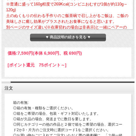
※普通に盛って160g程度で269Kcal(コンビニおむすび1個が約110g～
120g)
土のぬくもりの伝わる手作りのご飯茶碗で召し上がるご飯は、ご飯の
美味しさに癒し効果がプラスされたお食事になると思います。
別ページのサイズ違い(※在庫切れの場合は非表示)と一緒にペアーの
贈り物になります。
▼ 商品説明の続きを見る ▼
・外寸法-径約124mm × 高さ約67mm・作品重量-約233g・満水容量-約320cc
価格:
7,590円
(本体 6,900円、税 690円)
・電子レンジ・食器洗浄乾燥機の使用OK 直火・ガスオーブンの使用はNG
当店では美味しいご飯を召し上がっていただくために、口当たり・持ちやすさ・手
[ポイント還元 75ポイント～]
のひらの治まり具合・安定感などを意識して飯碗を作っております。
◎ご飯がお茶碗にこびりつきにくくするためのワンポイント 萩焼は比較的こびり
つきにくいですが、萩焼の特性として吸水性がありますので、お水にくぐらせ拭い
てからご飯を盛られるとさらにこびりつきにくくなり、一層美味しくお召し上がり
注文
いただけます。
◎ご飯茶碗での「萩の七化け※下記参照」
箱の有無:
ご飯茶碗で萩焼の特徴をお楽しみいただくにはご飯だけですと時間がかかるかと思
◎箱の有無・種類をご選択ください。
いますので、時々、お茶漬けを召し上がるかお食事の時のお茶を入れていただけれ
◎箱をご希望の場合、包装・ギフト対応いたします。
ば思います。
◎箱が欠品の場合、発送までに数日を要します。
◎同じカテゴリーの他の作品と２個で箱をご希望の場合、選択コー
「鬼白という作風」
ド2か3・片方のご注文時に選択コード1をご選択ください。
伝統的工芸品萩焼の指定材料にある萩焼の基本となる「大道土」に赤土を混ぜ砂を
◎お買い物かごに入れてご注文いただく際の備考欄に、「２個一緒
入れて水曳きし、乾燥させながら高台や高台脇を削り全体の形を整えしっかり乾燥