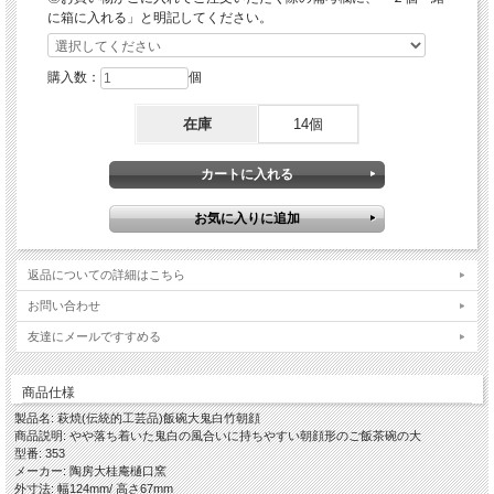
させて素焼きをし、稲刈りをした後のわらを燃やした灰が主原料のわら灰釉をたっ
に箱に入れる」と明記してください。
ぷり掛け酸化焼成で本焼をします。
窯出しをして焼ヒビなどが無いかをしっかりチェックして完成となりますが、樋口
大桂がこの世界に入るきっかけとなりこの作風のお手本とした、三輪休和氏の抹茶
購入数：
個
碗が雪が解け地肌が見えるようなしっとりとした風合いで、その縮みが多すぎても
少なすぎても納得のいく作品とはならず、 その出来栄えによって特・松・竹・梅
とランク分けをし価格もランクにより違いのある作風です。
在庫
14個
…………………………………………………………………………………………………
…
【ギフト対応について】
◎各箱(木箱・紙箱)をご希望の場合は、このページの下に各箱のお買い物カゴにて
別途ご注文くださいますようお願いいたします。
◎箱入りの場合は当店のオリジナル包装紙での包装・ギフト対応(のし紙掛け・メ
返品についての詳細はこちら
ッセージカード)を無料で承ります。
お問い合わせ
【作品に関して】
友達にメールですすめる
萩焼伝統工芸士・樋口大桂が伝統的工芸品萩焼としての規約を遵守し、国産の天然
原材料を使い全工程を手作業でしております。寸法・重量・色合い・風合いが一つ
一つ微妙に違いますので、悪しからずご了承くださいませ。
出来るだけ色や質感がわかりやすいように複数の照明や白の背景板を使って撮影し
商品仕様
てますが、照明の映り込みが多くある際は風合いを損ねない程度の修正・補正・加
製品名: 萩焼(伝統的工芸品)飯碗大鬼白竹朝顔
工をし、逆に修正が難しい場合はそのままにしていることもございますので、悪し
商品説明: やや落ち着いた鬼白の風合いに持ちやすい朝顔形のご飯茶碗の大
からずご了承ください。
型番: 353
メーカー: 陶房大桂庵樋口窯
【萩焼の特徴-萩の七化け】
外寸法: 幅124mm/ 高さ67mm