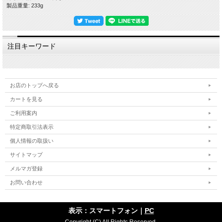
萩焼は伝統的工芸品萩焼の指定材料である「大道土」を主に使いますが、この陶土
製品重量: 233g
が焼き締まらないという特性がある為、生地を素焼きし釉薬を掛けて本焼きをする
という工程で作ります。焼成後、生地と釉薬の収縮率の違いにより貫入(かんにゅ
う)が起こります。器に色見のある水分を入れると、この貫入に染みご使用の度合
いによって風合いが変化していくことを「萩の七化け」と言われ、作り手が作った
やきものを使い手が育てていくと言われる所以です。
注目キーワード
私どもはこの特徴を尊重し時流に流されることなく伝統的な萩焼を守りたいという
精神と、お客様のことを大事にしたいという想いから、器へのコーティングをしな
いという方針を貫いておりますので、電子レンジ・食器洗浄乾燥機をお使いいただ
けます。日々の暮らしの中で、萩焼の特徴をお楽しみいただきつつ安心・安全にお
使いいただければ幸いです。
お店のトップへ戻る
【在庫について】
カートを見る
当店は実店舗と自社サイトにて在庫を共有しておりますので、ご注文のタイミング
ご利用案内
によって在庫切れの場合は悪しからずご容赦くださいませ。
特定商取引法表示
【荷造り・発送について】
安全にお届けするために、作品をエアパッキンでしっかり包み、緩衝材の新聞紙を
個人情報の取扱い
多めに入れた段ボールに詰めて荷造りし発送しております。
サイトマップ
お取り扱い方法などを詳細に明記した紙を同梱いたします。
メルマガ登録
【器にやさしいお取り扱い】
・初めてのご使用時 → ほこりをとる程度の洗浄でOK(使用前の煮沸消毒は不
お問い合わせ
要)
・ご使用後 → 一般的な台所洗剤で洗浄ししっかりすすぎしっかり乾燥させて収
納
表示：スマートフォン｜
PC
・茶しぶの除去 → メラミンフォームのスポンジでこすり洗い
・湯通しのおすすめ→ 大きめの鍋にうつわと水を入れ30分程度煮沸させる
Copyright (C) All Rights Reserved.