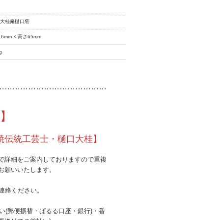
房大桂庵樋口窯
16mm × 高さ65mm
g
……………………………………
】
焼伝統工芸士・樋口大桂】
で詳細をご案内しておりますので重複
お願いいたします。
連絡ください。
払い(郵便振替・ぱるる口座・銀行)・番