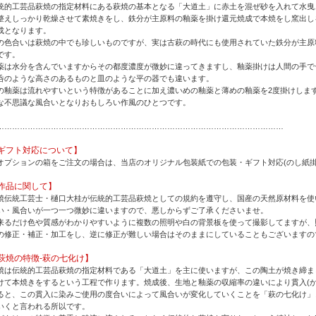
統的工芸品萩焼の指定材料にある萩焼の基本となる「大道土」に赤土を混ぜ砂を入れて水曳
整えしっかり乾燥させて素焼きをし、鉄分が主原料の釉薬を掛け還元焼成で本焼をし窯出し
成となります。
の色合いは萩焼の中でも珍しいものですが、実は古萩の時代にも使用されていた鉄分が主原
です。
薬は水分を含んでいますからその都度濃度が微妙に違ってきますし、釉薬掛けは人間の手で
呑のような高さのあるものと皿のような平の器でも違います。
の釉薬は流れやすいという特徴があることに加え濃いめの釉薬と薄めの釉薬を2度掛けしま
な不思議な風合いとなりおもしろい作風のひとつです。
…………………………………………………………………………………………………
ギフト対応について】
オプションの箱をご注文の場合は、当店のオリジナル包装紙での包装・ギフト対応(のし紙掛
作品に関して】
焼伝統工芸士・樋口大桂が伝統的工芸品萩焼としての規約を遵守し、国産の天然原材料を使
い・風合いが一つ一つ微妙に違いますので、悪しからずご了承くださいませ。
来るだけ色や質感がわかりやすいように複数の照明や白の背景板を使って撮影してますが、
の修正・補正・加工をし、逆に修正が難しい場合はそのままにしていることもございますの
萩焼の特徴-萩の七化け】
焼は伝統的工芸品萩焼の指定材料である「大道土」を主に使いますが、この陶土が焼き締ま
けて本焼きをするという工程で作ります。焼成後、生地と釉薬の収縮率の違いにより貫入(か
ると、この貫入に染みご使用の度合いによって風合いが変化していくことを「萩の七化け」
いくと言われる所以です。