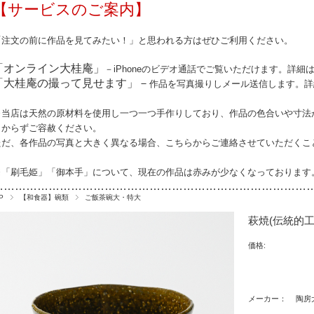
【サービスのご案内】
「注文の前に作品を見てみたい！」と思われる方はぜひご利用ください。
「オンライン大桂庵」
－iPhoneのビデオ通話でご覧いただけます。詳細
「大桂庵の撮って見せます」－
作品を写真撮りしメール送信します。詳
※当店は天然の原材料を使用し一つ一つ手作りしており、作品の
色合いや寸法
しからずご容赦ください。
ただ、各作品の写真と大きく異なる場合、こちらからご連絡させていただくこ
※「刷毛姫」「御本手」について、現在の作品は赤みが少なくなっております
…………………………………………………………………………
P
【和食器】碗類
ご飯茶碗大・特大
萩焼(伝統的工
価格:
メーカー：
陶房