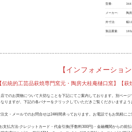
型番:
344
メーカー:
陶
外寸法:
幅1
製品重量:
183
…………
………………………………………………………………
【インフォメーション
【伝統的工芸品萩焼専門窯元・陶房大桂庵樋口窯】【萩
当店でのお買物について大切なことを下記にてご案内しております。別ページ
となりますが、下記の各バナーをクリックしていただきご覧くださいますよう
ご注文・メールでのお問合せは24時間承っております。お電話でもお気軽にご
●お支払方法-クレジットカード・代金引換(手数料300円)・金融機関からの前