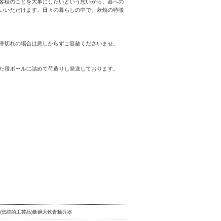
客様のことを大事にしたいという想いから、器への
いいただけます。日々の暮らしの中で、萩焼の特徴
庫切れの場合は悪しからずご容赦くださいませ。
た段ボールに詰めて荷造りし発送しております。
(伝統的工芸品)飯碗大鉄青釉呉器