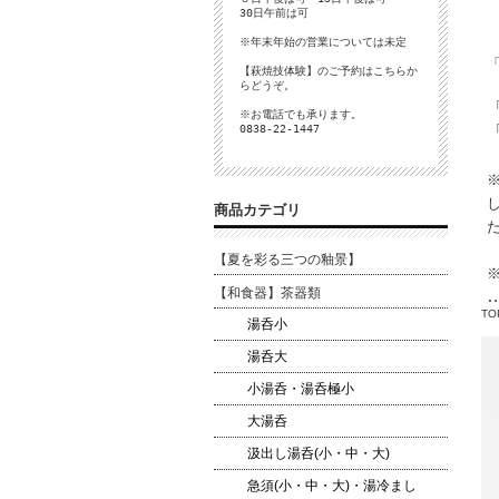
30日午前は可
※年末年始の営業については未定
【萩焼技体験】のご予約は
こちら
か
らどうぞ。
※お電話でも承ります。
0838-22-1447
商品カテゴリ
【夏を彩る三つの釉景】
【和食器】茶器類
TO
湯呑小
湯呑大
小湯呑・湯呑極小
大湯呑
汲出し湯呑(小・中・大)
急須(小・中・大)・湯冷まし