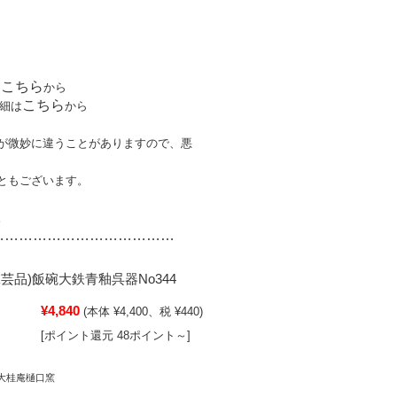
こちら
は
から
こちら
細は
から
が微妙に違うことがありますので、悪
ともございます。
。
…………………………
………
芸品)飯碗大鉄青釉呉器No344
¥4,840
(本体 ¥4,400、税 ¥440)
[ポイント還元 48ポイント～]
大桂庵樋口窯