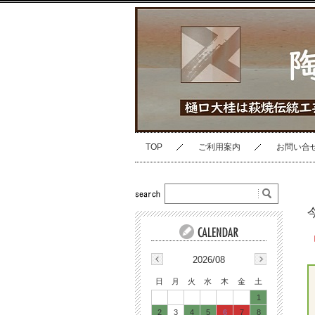
TOP
ご利用案内
お問い合
2026/08
日
月
火
水
木
金
土
1
2
3
4
5
6
7
8