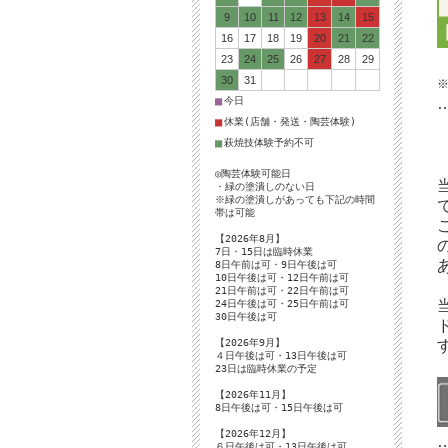
9
10
11
12
13
14
15
16
17
18
19
20
21
22
23
24
25
26
27
28
29
30
31
■
今日
■
休業(店舗・発送・陶芸体験)
■
萩焼技体験予約不可
◎陶芸体験可能日
・緑の塗潰しのない日
※緑の塗潰しがあっても下記の時間
帯は可能
【2026年8月】
7日・15日は臨時休業
8日午前は可・9日午後は可
10日午後は可・12日午前は可
21日午前は可・22日午前は可
24日午後は可・25日午前は可
30日午後は可
【2026年9月】
４日午後は可・13日午後は可
23日は臨時休業の予定
【2026年11月】
8日午後は可・15日午後は可
【2026年12月】
６日午後は可・13日午後は可