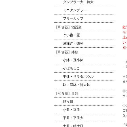
タンブラー大・特大
ミニタンブラー
フリーカップ
鉄
【和食器】酒器類
※
ぐい呑・盃
土
い
酒注ぎ・徳利
別
【和食器】鉢類
小鉢・豆小鉢
・
・
そばちょこ
平鉢・サラダボウル
当
ま
鉢・深鉢・特大鉢
◎
【和食器】皿類
水
銘々皿
◎
小皿・豆皿
ご
を
平皿・平皿大
「
大皿・特大皿