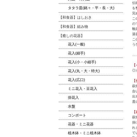
伝
タタラ皿(銘々・平・長・大)
を
完
【和食器】はしおき
こ
の
【和食器】組み物
釉
湯
【癒しの花器】
こ
花入(一般)
う
花入(細手)
…
花入(小・小細手)
【
◎
花入(丸・大・特大)
花入(広口)
【
萩
ミニ花入・豆花入
合
出
掛花入
度
水盤
【
コンポート
萩
掛
花器・ミニ花器
れ
て
植木鉢・ミニ植木鉢