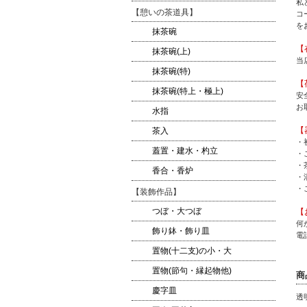
私
【憩いの茶道具】
コ
を
抹茶碗
【
抹茶碗(上)
当
抹茶碗(特)
【
抹茶碗(特上・極上)
安
お
水指
【
茶入
・
蓋置・建水・杓立
・
・
香合・香炉
・
・
【装飾作品】
つぼ・大つぼ
【
何
飾り鉢・飾り皿
電話
置物(十二支)の小・大
置物(節句・縁起物他)
商
慶字皿
透