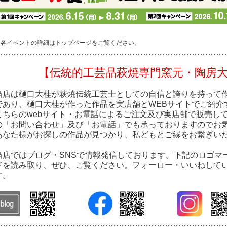
※各イベントの詳細はトップページをご覧ください。
…………………………………………………………………………
【伝統的工芸品萩焼専門窯元・陶房
当店は樋口大桂が萩焼伝統工芸士としての自信と誇りを持って
であり、樋口大桂が作った作品を実店舗とWEBサイトでご紹介
こちらのwebサイト・お電話によるご注文及び実店舗で販売し
の「お問い合わせ」及び「お電話」でも承っておりますのでお
あなた様がお探しの作品が見つかり、私どもとご縁をお繋ぎい
当店ではブログ・SNSで情報発信しております。下記のロゴマ
ドを読み取り、ぜひ、ご覧ください。フォーロー・いいねして
す。
…………………………………………………………………………