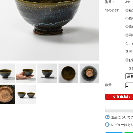
型番：
344
箱の有無:
◎箱
◎箱
◎箱
◎同
合、
選択
◎お
「２
数量:
返品について
レビューはあ