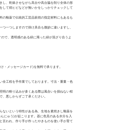
きし、乾燥させながら高台や高台脇を削り全体の形
をして焼ヒビなどが無いかをしっかりチェックして
料の釉薬で伝統的工芸品萩焼の指定材料にもあるも
一つ一つしますので掛け具合も微妙に違いますし、
すので、透明感のある緑に濁った緑が混ざり合うよ
け・メッセージカード)を無料で承ります。
い全工程を手作業でしております。寸法・重量・色
照明の映り込みが多くある際は風合いを損ねない程
で、悪しからずご了承ください。
らないという特性がある為、生地を素焼きし釉薬を
んにゅう)が起こります。器に色見のある水分を入
と言われ、作り手が作ったやきものを使い手が育て