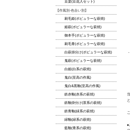
豆楽(豆花入セット)
【作風別-色合い別】
刷毛姫(ポピュラーな萩焼)
姫萩(ポピュラーな萩焼)
御本手(ポピュラーな萩焼)
刷毛青(ポピュラーな萩焼)
白萩掛分け(ポピュラーな萩焼)
鬼萩(ポピュラーな萩焼)
白姫(白系の萩焼)
鬼白(至高の作風)
鬼白&黒釉(至高の作風)
鉄赤釉(赤系の萩焼)
鉄釉掛分け(茶系の萩焼)
鉄青釉(緑系の萩焼)
緑釉(緑系の萩焼)
藍釉(青系の萩焼)