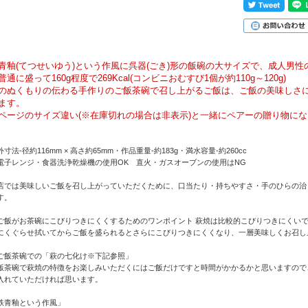
青釉(てつせいゆう)という作風に呉器(ごき)形の飯碗の大サイズで、成人男
普通に盛って160g程度で269Kcal(コンビニおむすび1個が約110g～120g)
のぬくもりの伝わる手作りのご飯茶碗で召し上がるご飯は、ご飯の美味しさ
ます。
ページのサイズ違い(※在庫切れの場合は非表示)と一緒にペアーの贈り物に
外寸法-径約116mm × 高さ約65mm・作品重量-約183g・満水容量-約260cc
電子レンジ・食器洗浄乾燥機の使用OK 直火・ガスオーブンの使用はNG
店では美味しいご飯を召し上がっていただくために、口当たり・持ちやすさ・手のひらの治
す。
ご飯がお茶碗にこびりつきにくくするためのワンポイント 萩焼は比較的こびりつきにくい
にくぐらせ拭いてからご飯を盛られるとさらにこびりつきにくくなり、一層美味しくお召し
ご飯茶碗での「萩の七化け※下記参照」
飯茶碗で萩焼の特徴をお楽しみいただくにはご飯だけですと時間がかかるかと思いますので
入れていただければ思います。
鉄青釉という作風」