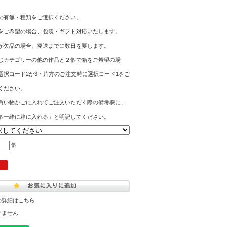
の有無・種類をご選択ください。
をご希望の場合、包装・ギフト対応いたします。
が欠品の場合、発送までに数日を要します。
じカテゴリーの他の作品と２個で箱をご希望の場
選択コード2か3・片方のご注文時に選択コード1をご
ください。
買い物かごに入れてご注文いただく際の備考欄に、
個一緒に箱に入れる」と明記してください。
個
の詳細はこちら
りません