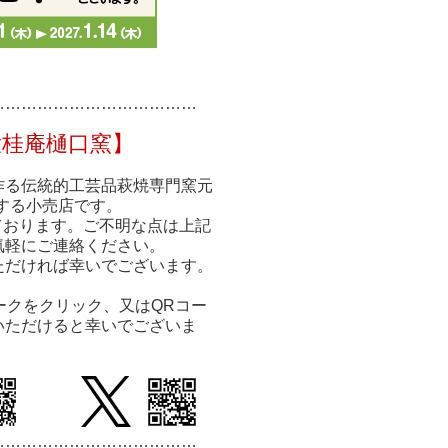
……………
……………
………
大桂庵樋口窯】
作る伝統的工芸品萩焼専門窯元
する小売店です。
ております。ご不明な点は上記
気軽にご連絡ください。
ただければ幸いでございます。
ークをクリック、又はQRコー
いただけると幸いでございま
…………………………
………