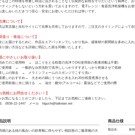
どもはこの特徴を尊重し時流に流されることなく伝統的な萩焼を守りたいという精神と、お
ーティングをしないという方針を貫いておりますので、電子レンジ・食器洗浄乾燥機をお使
お楽しみいただきつつ安心・安全にお使いいただければ幸いです。
在庫について】
店は実店舗と自社サイトにて在庫を共有しておりますので、ご注文のタイミングによって在
荷造り・発送について】
全にお届けするために、作品をエアパッキンでしっかり包み、緩衝材の新聞紙を多めに入れ
取り扱い方法などを詳細に明記した紙を同梱いたします。
器にやさしいお取り扱い】
初めてのご使用時 → ほこりをとる程度の洗浄でOK(使用前の煮沸消毒は不要)
ご使用後 → 一般的な台所洗剤で洗浄ししっかりすすぎしっかり乾燥させて収納
茶しぶの除去 → メラミンフォームのスポンジでこすり洗い
湯通しのおすすめ→ 大きめの鍋にうつわと水を入れ30分程度煮沸させる
ご使用前後に水に漬ける → 油分・糖分(アルコール)・醤油などでご使用の際
お気軽にお問合せください！】
かお気になることがございましたら、下記までお気軽にご連絡ください。
 0838-22-1447 メール higuchi@taikeian.net
品説明
商品仕様
製品名:
萩焼
明感のある緑の風合いの鉄青釉に持ちやすい朝顔形のご飯茶碗の大