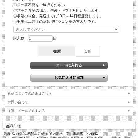
何かお気になることがございましたら、下記までお気軽にご連絡ください。
◎箱の要不要をご選択ください。
電話 0838-22-1447 メール higuchi@taikeian.net
◎箱をご希望の場合、包装・ギフト対応いたします。
◎桐箱の場合、発送までに10日～14日程度要します。
※桐箱は工芸士の落款押印ウコン染の布入りです。
購入数：
個
在庫
3個
返品についての詳細はこちら
お問い合わせ
友達にメールですすめる
商品仕様
製品名: 萩焼(伝統的工芸品)置物大姫萩干支「来富戌」No2281