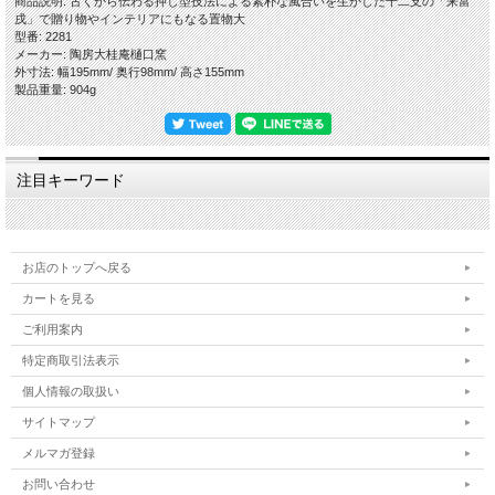
商品説明: 古くから伝わる押し型技法による素朴な風合いを生かした十二支の「来富
戌」で贈り物やインテリアにもなる置物大
型番: 2281
メーカー: 陶房大桂庵樋口窯
外寸法: 幅195mm/ 奥行98mm/ 高さ155mm
製品重量: 904g
注目キーワード
お店のトップへ戻る
カートを見る
ご利用案内
特定商取引法表示
個人情報の取扱い
サイトマップ
メルマガ登録
お問い合わせ