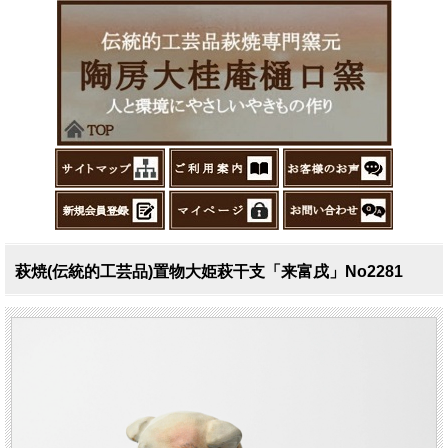
萩焼(伝統的工芸品)置物大姫萩干支「来富戌」No2281