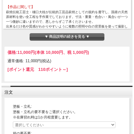
【作品に関して】
萩焼伝統工芸士・樋口大桂が伝統的工芸品萩焼としての規約を遵守し、国産の天然
原材料を使い全工程を手作業でしております。寸法・重量・色合い・風合いが一つ
一つ微妙に違いますので、悪しからずご了承くださいませ。
出来るだけ色や質感がわかりやすいように複数の照明や白の背景板を使って撮影し
てますが、照明の映り込みが多くある際は風合いを損ねない程度の修正・補正・加
工をし、逆に修正が難しい場合はそのままにしていることもございますので、悪し
▼ 商品説明の続きを見る ▼
からずご了承ください。
【在庫について】
価格:
11,000円
(本体 10,000円、税 1,000円)
当店は実店舗と自社サイトにて在庫を共有しておりますので、ご注文のタイミング
によって在庫切れの場合は悪しからずご容赦くださいませ。
通常価格: 11,000円(税込)
[ポイント還元 110ポイント～]
【荷造り・発送について】
・オプションの桐箱をご注文の場合、作品が箱の中で動かないように詰め蓋をして
包装し箱をエアパッキンで包み、又、エアパッキン包みの場合は、エアパッキンで
しっかり包み荷造りしております。
・荷作りは緩衝材の新聞紙を多めに段ボールに詰めて、荷造りし発送しておりま
注文
す。
・お取り扱い方法などを詳細に明記した紙を同梱いたします。
塗板・立札:
【ギフト対応について】
塗板・立札の要不要をご選択ください。
◎オプションの箱をご注文及び箱込みの作品の場合、包装紙での包装・ギフト対応
※在庫切れ時は1か月程度要します。
(のし紙掛け・メッセージカード)を無料で承ります。
【お気軽にお問合せください！】
箱の要不要: