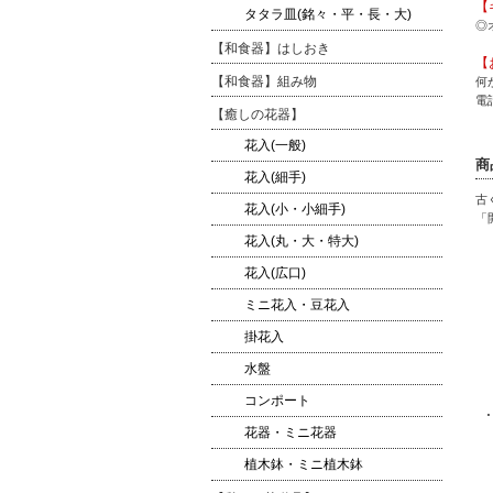
【
タタラ皿(銘々・平・長・大)
◎
【和食器】はしおき
【
【和食器】組み物
何
電話
【癒しの花器】
花入(一般)
商
花入(細手)
古
花入(小・小細手)
「
花入(丸・大・特大)
花入(広口)
ミニ花入・豆花入
掛花入
水盤
コンポート
花器・ミニ花器
植木鉢・ミニ植木鉢