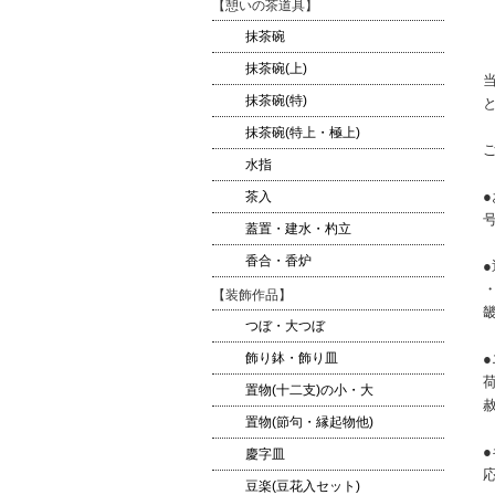
【憩いの茶道具】
抹茶碗
抹茶碗(上)
抹茶碗(特)
抹茶碗(特上・極上)
水指
茶入
蓋置・建水・杓立
香合・香炉
●
・
【装飾作品】
畿
つぼ・大つぼ
飾り鉢・飾り皿
置物(十二支)の小・大
置物(節句・縁起物他)
慶字皿
豆楽(豆花入セット)