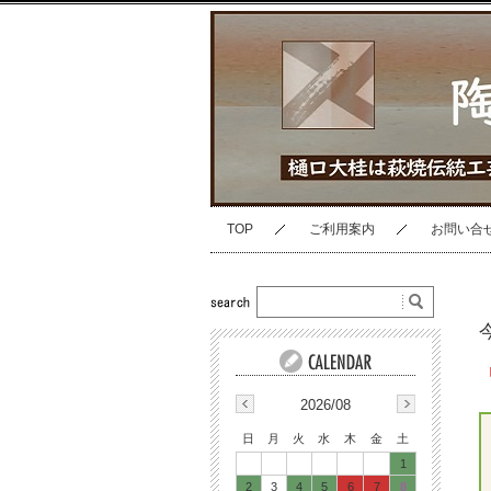
TOP
ご利用案内
お問い合
2026/08
日
月
火
水
木
金
土
1
2
3
4
5
6
7
8