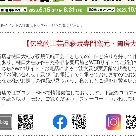
※各イベントの詳細はトップページをご覧ください。
…………………………………………………………………………
【伝統的工芸品萩焼専門窯元・陶房
当店は樋口大桂が萩焼伝統工芸士としての自信と誇りを持って
であり、樋口大桂が作った作品を実店舗とWEBサイトでご紹介
こちらのwebサイト・お電話によるご注文及び実店舗で販売し
の「お問い合わせ」及び「お電話」でも承っておりますのでお
あなた様がお探しの作品が見つかり、私どもとご縁をお繋ぎい
当店ではブログ・SNSで情報発信しております。下記のロゴマ
ドを読み取り、ぜひ、ご覧ください。フォーロー・いいねして
す。
…………………………………………………………………………