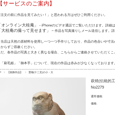
【サービスのご案内】
「注文の前に作品を見てみたい！」と思われる方はぜひご利用ください。
「オンライン大桂庵」
－iPhoneのビデオ通話でご覧いただけます。詳細
「大桂庵の撮って見せます」－
作品を写真撮りしメール送信します。詳
※当店は天然の原材料を使用し一つ一つ手作りしており、作品の
色合いや寸法
しからずご容赦ください。
ただ、各作品の写真と大きく異なる場合、こちらからご連絡させていただくこ
※「刷毛姫」「御本手」について、現在の作品は赤みが少なくなっております
…………………………………………………………………………
P
【装飾作品】
置物(十二支)の小・大
萩焼(伝統的
No2279
通常価格:
価格: