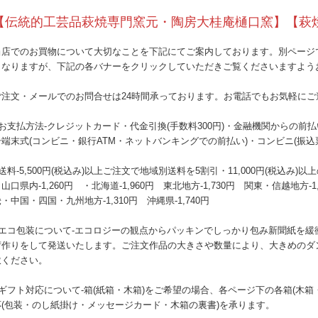
【伝統的工芸品萩焼専門窯元・陶房大桂庵樋口窯】【萩
当店でのお買物について大切なことを下記にてご案内しております。別ページ
となりますが、下記の各バナーをクリックしていただきご覧くださいますよう
ご注文・メールでのお問合せは24時間承っております。お電話でもお気軽にご
●お支払方法-クレジットカード・代金引換(手数料300円)・金融機関からの前
号端末式(コンビニ・銀行ATM・ネットバンキングでの前払い)・コンビニ(振込
送料-5,500円(税込み)以上ご注文で地域別送料を5割引・11,000円(税込
山口県内-1,260円 ・北海道-1,960円 東北地方-1,730円 関東・信越地方-1
・中国・四国・九州地方-1,310円 沖縄県-1,740円
●エコ包装について-エコロジーの観点からパッキンでしっかり包み新聞紙を緩
荷作りをして発送いたします。ご注文作品の大きさや数量により、大きめのダ
赦ください。
●ギフト対応について-箱(紙箱・木箱)をご希望の場合、各ページ下の各箱(木
応(包装・のし紙掛け・メッセージカード・木箱の裏書)を承ります。