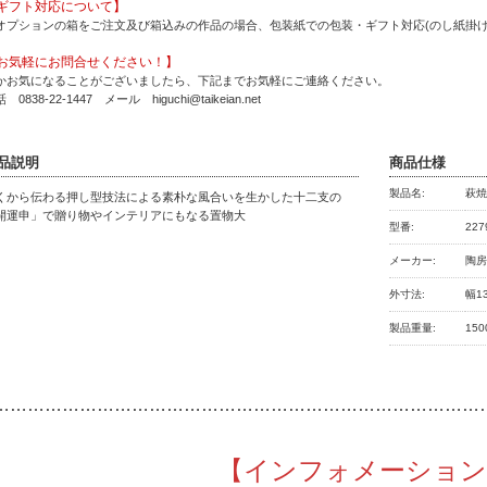
ギフト対応について】
オプションの箱をご注文及び箱込みの作品の場合、包装紙での包装・ギフト対応(のし紙掛け
お気軽にお問合せください！】
かお気になることがございましたら、下記までお気軽にご連絡ください。
 0838-22-1447 メール higuchi@taikeian.net
品説明
商品仕様
製品名:
萩焼
くから伝わる押し型技法による素朴な風合いを生かした十二支の
開運申」で贈り物やインテリアにもなる置物大
型番:
227
メーカー:
陶
外寸法:
幅1
製品重量:
150
…………
………………………………………………………………
【インフォメーション