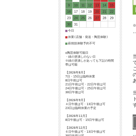
9
10
11
12
13
14
15
16
17
18
19
20
21
22
23
24
25
26
27
28
29
30
31
■
今日
■
休業(店舗・発送・陶芸体験)
■
萩焼技体験予約不可
◎陶芸体験可能日
・緑の塗潰しのない日
※緑の塗潰しがあっても下記の時間
帯は可能
【2026年8月】
7日・15日は臨時休業
8日午前は可
21日午前は可・22日午前は可
24日午後は可・25日午前は可
30日午後は可
【2026年9月】
４日午後は可・13日午後は可
23日は臨時休業の予定
【2026年11月】
8日午後は可・15日午後は可
【2026年12月】
６日午後は可・13日午後は可
30日午前は可