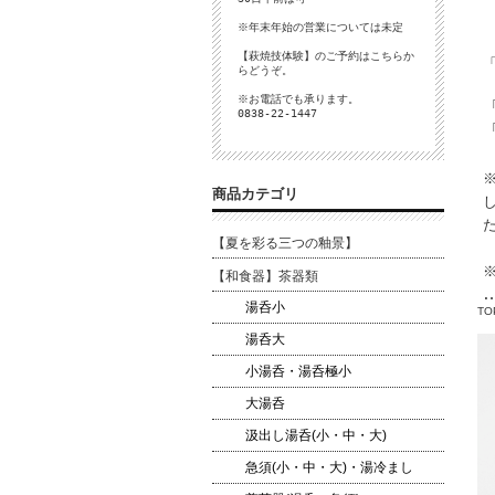
※年末年始の営業については未定
【萩焼技体験】のご予約は
こちら
か
らどうぞ。
※お電話でも承ります。
0838-22-1447
商品カテゴリ
【夏を彩る三つの釉景】
【和食器】茶器類
湯呑小
TO
湯呑大
小湯呑・湯呑極小
大湯呑
汲出し湯呑(小・中・大)
急須(小・中・大)・湯冷まし