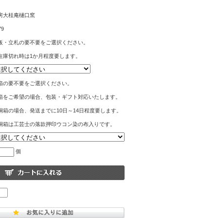
房大桂庵樋口窯
79
板・立札の要不要をご選択ください。
在庫切れ時は1か月程度要します。
箱の要不要をご選択ください。
箱をご希望の場合、包装・ギフト対応いたします。
桐箱の場合、発送までに10日～14日程度要します。
桐箱は工芸士の落款押印ウコン染の布入りです。
個