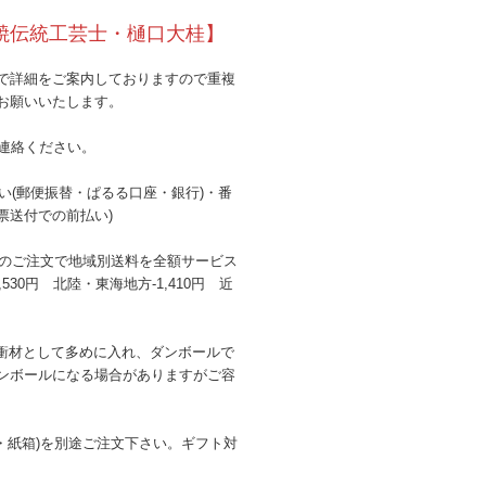
焼伝統工芸士・樋口大桂】
で詳細をご案内しておりますので重複
お願いいたします。
連絡ください。
払い(郵便振替・ぱるる口座・銀行)・番
票送付での前払い)
み)以上のご注文で地域別送料を全額サービス
,530円 北陸・東海地方-1,410円 近
衝材として多めに入れ、ダンボールで
ンボールになる場合がありますがご容
箱・紙箱)を別途ご注文下さい。ギフト対