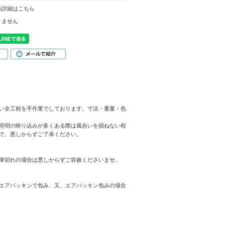
の詳細はこちら
りません
い全工程を手作業でしております。寸法・重量・色
照明の映り込みが多くある際は風合いを損ねない程
で、悪しからずご了承ください。
庫切れの場合は悪しからずご容赦くださいませ。
エアパッキンで包み、又、エアパッキン包みの場合