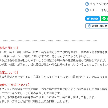
返品について
レビューはあ
…………………………………………………………………………………………………
作品に関して】
焼伝統工芸士・樋口大桂が伝統的工芸品萩焼としての規約を遵守し、国産の天然原材料を使
い・風合いが一つ一つ微妙に違いますので、悪しからずご了承くださいませ。
来るだけ色や質感がわかりやすいように複数の照明や白の背景板を使って撮影してますが、
の修正・補正・加工をし、逆に修正が難しい場合はそのままにしていることもございますの
在庫について】
店は実店舗と自社サイトにて在庫を共有しておりますので、ご注文のタイミングによって在
荷造り・発送について】
オプションの桐箱をご注文の場合、作品が箱の中で動かないように詰め蓋をして包装し箱を
、エアパッキンでしっかり包み荷造りしております。
荷作りは緩衝材の新聞紙を多めに段ボールに詰めて、荷造りし発送しております。
お取り扱い方法などを詳細に明記した紙を同梱いたします。