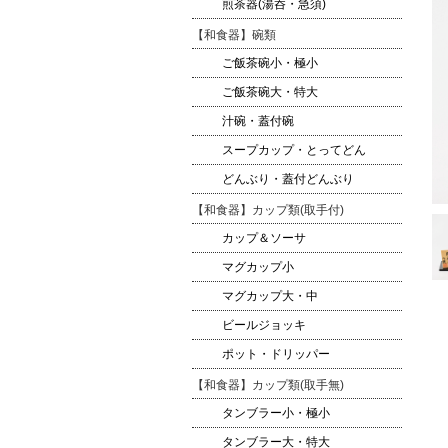
煎茶器(湯呑・急須)
【和食器】碗類
ご飯茶碗小・極小
ご飯茶碗大・特大
汁碗・蓋付碗
スープカップ・とってどん
どんぶり・蓋付どんぶり
【和食器】カップ類(取手付)
カップ＆ソーサ
マグカップ小
マグカップ大・中
ビールジョッキ
ポット・ドリッパー
【和食器】カップ類(取手無)
タンブラー小・極小
タンブラー大・特大