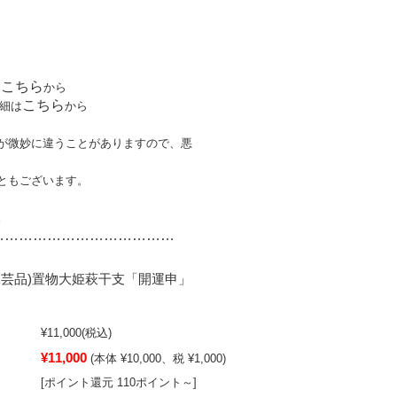
こちら
は
から
こちら
細は
から
が微妙に違うことがありますので、悪
ともございます。
。
…………………………
………
工芸品)置物大姫萩干支「開運申」
¥11,000
(税込)
¥11,000
(本体 ¥10,000、税 ¥1,000)
[ポイント還元 110ポイント～]