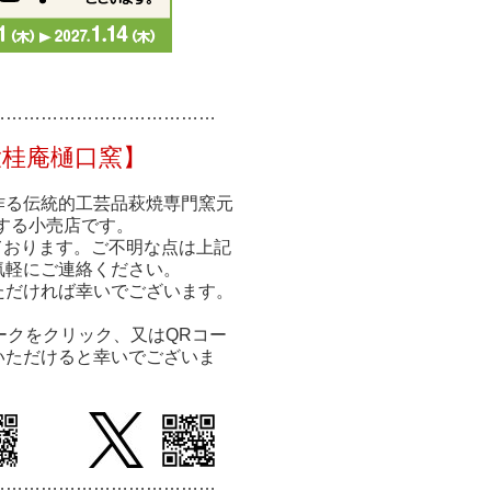
……………
……………
………
大桂庵樋口窯】
作る伝統的工芸品萩焼専門窯元
する小売店です。
ております。ご不明な点は上記
気軽にご連絡ください。
ただければ幸いでございます。
ークをクリック、又はQRコー
いただけると幸いでございま
…………………………
………