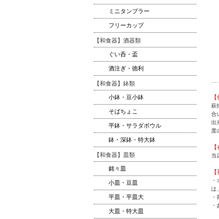
ミニタンブラー
フリーカップ
【和食器】酒器類
ぐい呑・盃
酒注ぎ・徳利
…
【和食器】鉢類
【
小鉢・豆小鉢
萩
そばちょこ
合
出
平鉢・サラダボウル
度
鉢・深鉢・特大鉢
【
【和食器】皿類
当
銘々皿
【
・
小皿・豆皿
は
平皿・平皿大
・
・
大皿・特大皿