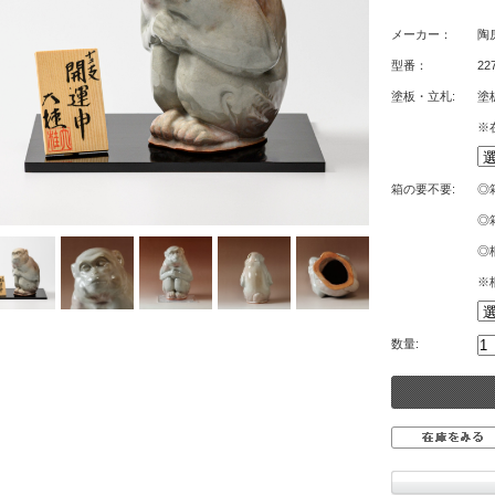
メーカー：
陶
型番：
22
塗板・立札:
塗
※
箱の要不要:
◎
◎
◎
※
数量: