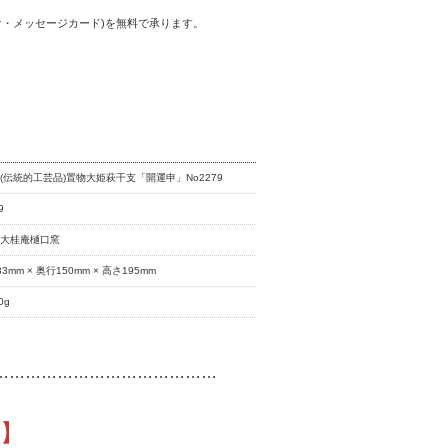
・メッセージカード)を無料で承ります。
(伝統的工芸品)置物大姫萩干支「開運申」No2279
9
房大桂庵樋口窯
33mm × 奥行150mm × 高さ195mm
0g
……………………………………
】