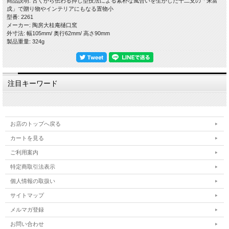
商品説明: 古くから伝わる押し型技法による素朴な風合いを生かした十二支の「来富
戌」で贈り物やインテリアにもなる置物小
型番: 2261
メーカー: 陶房大桂庵樋口窯
外寸法: 幅105mm/ 奥行62mm/ 高さ90mm
製品重量: 324g
注目キーワード
お店のトップへ戻る
カートを見る
ご利用案内
特定商取引法表示
個人情報の取扱い
サイトマップ
メルマガ登録
お問い合わせ