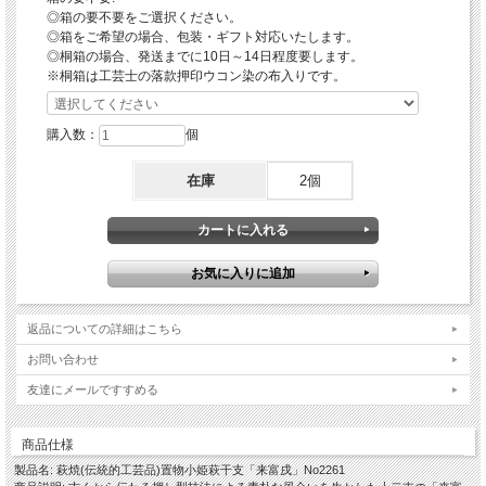
何かお気になることがございましたら、下記までお気軽にご連絡ください。
◎箱の要不要をご選択ください。
電話 0838-22-1447 メール higuchi@taikeian.net
◎箱をご希望の場合、包装・ギフト対応いたします。
◎桐箱の場合、発送までに10日～14日程度要します。
※桐箱は工芸士の落款押印ウコン染の布入りです。
購入数：
個
在庫
2個
返品についての詳細はこちら
お問い合わせ
友達にメールですすめる
商品仕様
製品名: 萩焼(伝統的工芸品)置物小姫萩干支「来富戌」No2261