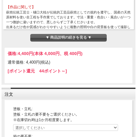
【作品に関して】
萩焼伝統工芸士・樋口大桂が伝統的工芸品萩焼としての規約を遵守し、国産の天然
原材料を使い全工程を手作業でしております。寸法・重量・色合い・風合いが一つ
一つ微妙に違いますので、悪しからずご了承くださいませ。
出来るだけ色や質感がわかりやすいように複数の照明や白の背景板を使って撮影し
てますが、照明の映り込みが多くある際は風合いを損ねない程度の修正・補正・加
工をし、逆に修正が難しい場合はそのままにしていることもございますので、悪し
▼ 商品説明の続きを見る ▼
からずご了承ください。
【在庫について】
価格:
4,400円
(本体 4,000円、税 400円)
当店は実店舗と自社サイトにて在庫を共有しておりますので、ご注文のタイミング
によって在庫切れの場合は悪しからずご容赦くださいませ。
通常価格: 4,400円(税込)
[ポイント還元 44ポイント～]
【荷造り・発送について】
・オプションの桐箱をご注文の場合、作品が箱の中で動かないように詰め蓋をして
包装し箱をエアパッキンで包み、又、エアパッキン包みの場合は、エアパッキンで
しっかり包み荷造りしております。
・荷作りは緩衝材の新聞紙を多めに段ボールに詰めて、荷造りし発送しておりま
注文
す。
・お取り扱い方法などを詳細に明記した紙を同梱いたします。
塗板・立札:
【ギフト対応について】
塗板・立札の要不要をご選択ください。
◎オプションの箱をご注文及び箱込みの作品の場合、包装紙での包装・ギフト対応
※在庫切れ時は1か月程度要します。
(のし紙掛け・メッセージカード)を無料で承ります。
【お気軽にお問合せください！】
箱の要不要: