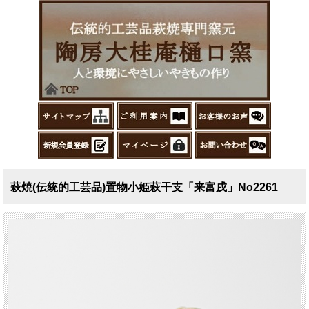
萩焼(伝統的工芸品)置物小姫萩干支「来富戌」No2261