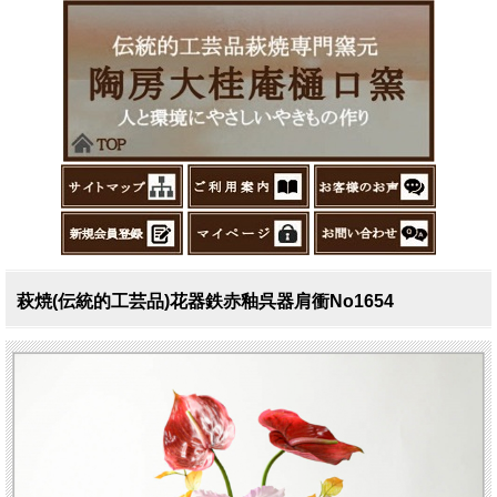
萩焼(伝統的工芸品)花器鉄赤釉呉器肩衝No1654