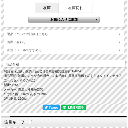
分が主原料の釉薬を掛け酸化焼成で本焼をし窯出しをして焼ヒビなどが無いかをし
っかりチェックして完成となります。
在庫
在庫切れ
萩焼の中でも朱系の色はとても珍しい作風ですが、実は古萩の中にも残っており、
その主たる原材料である鉄分は伝統的工芸品萩焼の指定材料にもあるものです。
釉薬は水分を含んでいますからその都度濃度が微妙に違ってきますし、釉薬掛けは
人間の手で一つ一つしますので掛け具合も微妙に違いますし、湯呑のような高さの
あるものと皿のような平の器でも違います。
この釉薬は流れやすいという特徴があり、艶のある風合いのこともあれば漆器をイ
返品についての詳細はこちら
メージするようなマットの風合いのこともあり、鉄赤釉は窯出ししてみなければそ
お問い合わせ
の出来具合がわからないおもしろい作風のひとつです。
友達にメールですすめる
…………………………………………………………………………………………………
…
商品仕様
【作品に関して】
萩焼伝統工芸士・樋口大桂が伝統的工芸品萩焼としての規約を遵守し、国産の天然
製品名: 萩焼(伝統的工芸品)花器鉄赤釉呉器肩衝No1654
原材料を使い全工程を手作業でしております。寸法・重量・色合い・風合いが一つ
商品説明: 漆器のような赤の風合いの鉄赤釉に呉器肩衝形で花を引き立てインテリア
一つ微妙に違いますので、悪しからずご了承くださいませ。
にもなる大きめの花器
出来るだけ色や質感がわかりやすいように複数の照明や白の背景板を使って撮影し
型番: 1654
てますが、照明の映り込みが多くある際は風合いを損ねない程度の修正・補正・加
メーカー: 陶房大桂庵樋口窯
工をし、逆に修正が難しい場合はそのままにしていることもございますので、悪し
外寸法: 幅192mm/ 高さ290mm
からずご了承ください。
製品重量: 2100g
【在庫について】
当店は実店舗と自社サイトにて在庫を共有しておりますので、ご注文のタイミング
によって在庫切れの場合は悪しからずご容赦くださいませ。
注目キーワード
【荷造り・発送について】