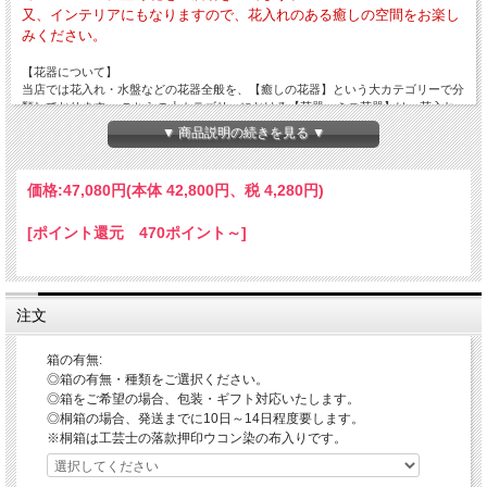
又、インテリアにもなりますので、花入れのある癒しの空間をお楽し
みください。
【花器について】
当店では花入れ・水盤などの花器全般を、【癒しの花器】という大カテゴリーで分
類しております。 こちらの小カテゴリーにおける【花器・ミニ花器】は、花入れ
のように細めではなく壷とも違う形状の作品を【花器】とし、高さが低めだけど剣
▼ 商品説明の続きを見る ▼
山・オアシスなどでお花をアレンジできる作品を【ミニ花器」としております。
【この作品の特徴】
価格:
47,080円
(本体 42,800円、税 4,280円)
◎基本的に筒形で、肩がやや角ばった伝統的な肩衝(かたつき)という形にもなって
ます。
◎色合いは鉄赤釉という作風によるもので、流れやすい釉薬のため渋い赤を基本に
[ポイント還元 470ポイント～]
釉薬だれがある面白い味わいがある場合や、マットな風合いのこともあります。
◎底部は丸高台で、その中に「大桂」の作家印があります。
◎安定感がありますので、リビング・和室など多様な場所に置くことができます。
◎花器としてはさりげない生け方やボリュームのあるアレンジなどができ、インテ
注文
リアとしてそのまま置いておいても存在感があります。
◎口径が大きめですので、底に入る程度の剣山・適度にカットしたオアシス・ワイ
ヤーを団子状にしたものなどを花留めにして花を生けることができます。
箱の有無:
(※剣山をご使用の際は、花入れが破損しないようお取り扱いにご注意ください。)
◎箱の有無・種類をご選択ください。
◎箱をご希望の場合、包装・ギフト対応いたします。
◎外寸法 ・本体径約19.2cm ・高さ約29.0cm ・重量約2100
◎桐箱の場合、発送までに10日～14日程度要します。
「鉄赤釉という作風」
※桐箱は工芸士の落款押印ウコン染の布入りです。
伝統的工芸品萩焼の指定材料にある萩焼の基本となる「大道土」で水曳きし、乾燥
させながら高台や高台脇を削り全体の形を整えしっかり乾燥させて素焼きをし、鉄