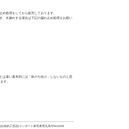
止め処理をしてから販売しております。
き、水漏れする場合は下記の漏れ止め処理をお願い
とは違い基本的には「萩の七化け」しないものと思
れます。
(伝統的工芸品)コンポート刷毛青荒丸高付No1646