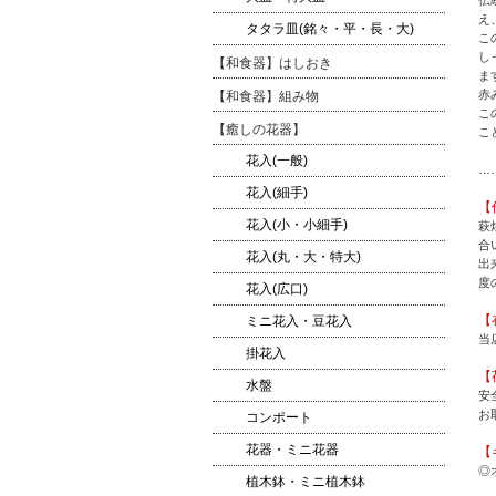
え
タタラ皿(銘々・平・長・大)
こ
し
【和食器】はしおき
ま
赤
【和食器】組み物
こ
【癒しの花器】
こ
花入(一般)
…
花入(細手)
【
花入(小・小細手)
萩
合
花入(丸・大・特大)
出
度
花入(広口)
【
ミニ花入・豆花入
当
掛花入
【
水盤
安
お
コンポート
花器・ミニ花器
【
◎
植木鉢・ミニ植木鉢