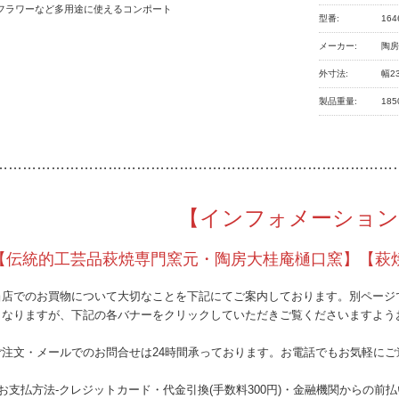
フラワーなど多用途に使えるコンポート
型番:
164
メーカー:
陶
外寸法:
幅2
製品重量:
185
…………
………………………………………………………………
【インフォメーション
【伝統的工芸品萩焼専門窯元・陶房大桂庵樋口窯】【萩
当店でのお買物について大切なことを下記にてご案内しております。別ページ
となりますが、下記の各バナーをクリックしていただきご覧くださいますよう
ご注文・メールでのお問合せは24時間承っております。お電話でもお気軽にご
●お支払方法-クレジットカード・代金引換(手数料300円)・金融機関からの前