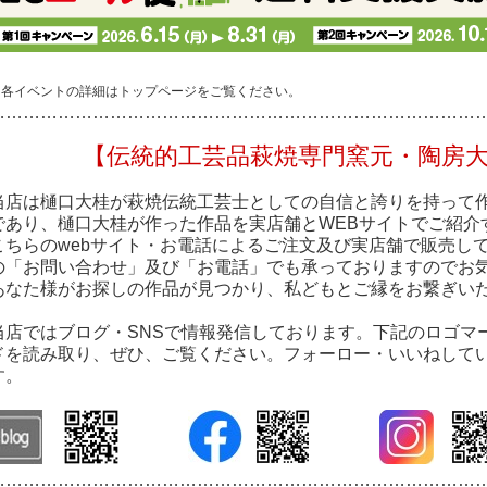
※各イベントの詳細はトップページをご覧ください。
…………………………………………………………………………
【伝統的工芸品萩焼専門窯元・陶房
当店は樋口大桂が萩焼伝統工芸士としての自信と誇りを持って
であり、樋口大桂が作った作品を実店舗とWEBサイトでご紹介
こちらのwebサイト・お電話によるご注文及び実店舗で販売し
の「お問い合わせ」及び「お電話」でも承っておりますのでお
あなた様がお探しの作品が見つかり、私どもとご縁をお繋ぎい
当店ではブログ・SNSで情報発信しております。下記のロゴマ
ドを読み取り、ぜひ、ご覧ください。フォーロー・いいねして
す。
…………………………………………………………………………