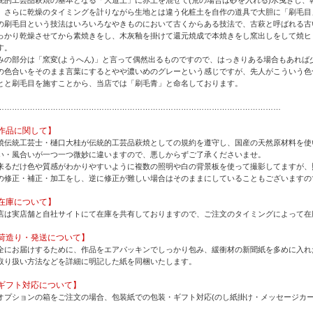
、さらに乾燥のタイミングを計りながら生地とは違う化粧土を自作の道具で大胆に「刷毛目
の刷毛目という技法はいろいろなやきものにおいて古くからある技法で、古萩と呼ばれる古
っかり乾燥させてから素焼きをし、木灰釉を掛けて還元焼成で本焼きをし窯出しをして焼ヒ
す。
みの部分は「窯変(ようへん)」と言って偶然出るものですので、はっきりある場合もあれば
の色合いをそのまま言葉にするとやや濃いめのグレーという感じですが、先人がこういう色
とと刷毛目を施すことから、当店では「刷毛青」と命名しております。
…………………………………………………………………………………………………
作品に関して】
焼伝統工芸士・樋口大桂が伝統的工芸品萩焼としての規約を遵守し、国産の天然原材料を使
い・風合いが一つ一つ微妙に違いますので、悪しからずご了承くださいませ。
来るだけ色や質感がわかりやすいように複数の照明や白の背景板を使って撮影してますが、
の修正・補正・加工をし、逆に修正が難しい場合はそのままにしていることもございますの
在庫について】
店は実店舗と自社サイトにて在庫を共有しておりますので、ご注文のタイミングによって在
荷造り・発送について】
全にお届けするために、作品をエアパッキンでしっかり包み、緩衝材の新聞紙を多めに入れ
取り扱い方法などを詳細に明記した紙を同梱いたします。
ギフト対応について】
オプションの箱をご注文の場合、包装紙での包装・ギフト対応(のし紙掛け・メッセージカー