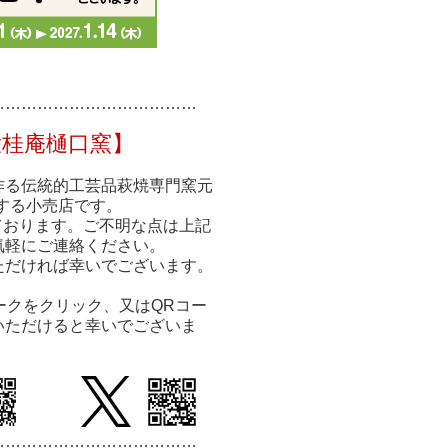
……………
……………
………
大桂庵樋口窯】
作る伝統的工芸品萩焼専門窯元
する小売店です。
ております。ご不明な点は上記
気軽にご連絡ください。
ただければ幸いでございます。
ークをクリック、又はQRコー
いただけると幸いでございま
…………………………
………