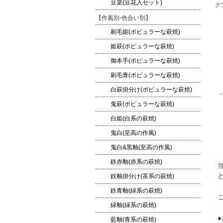
豆楽(豆花入セット)
グ
【作風別-色合い別】
刷毛姫(ポピュラーな萩焼)
姫萩(ポピュラーな萩焼)
御本手(ポピュラーな萩焼)
刷毛青(ポピュラーな萩焼)
白萩掛分け(ポピュラーな萩焼)
鬼萩(ポピュラーな萩焼)
白姫(白系の萩焼)
鬼白(至高の作風)
鬼白&黒釉(至高の作風)
鉄赤釉(赤系の萩焼)
鉄釉掛分け(茶系の萩焼)
鉄青釉(緑系の萩焼)
緑釉(緑系の萩焼)
藍釉(青系の萩焼)