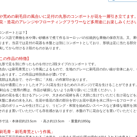
や荒めの刷毛目の風合いに足付の丸形のコンポートが花を一層引き立てます
花・造花のアレンジやフローティングフラワーなど多用途にお楽しみくださ
コンポートとは？】
ランス語で果物を水や薄い砂糖水で煮て作るヨーロッパの伝統的な果物の保存方法。又、果
ります。当店では足付の花器を水盤とは別にコンポートとしており、形状は足に当たる部分
陶してから付ける２段のものがあります。
この作品の特徴】
丸形で足を別に作ったものを付けた2段タイプのコンポートです。
色合いは刷毛青荒という作風によるもので、生地のグレーに刷毛目の白い線が全体にあり、
もあります。この作品は特別赤みが濃いです。
底部は丸高台で、その一部に「大桂」の作家印があります。
剣山や適度にカットしたオアシス(花を生けるためのスポンジ)で花を生けることができます
※剣山をご使用の際は、作品が破損しないようお取り扱いにご注意ください。)
短めの花を低く生けるアレンジや、大きめの花材を高く大胆に生けていただく生け花などを
水盤に多めの水を入れ、生花や造花の茎の部分を切りお花や花弁を水に浮かべるフローティ
お花のボリュームや生け方により、リビング・和室を始め広いスペースなど多様な場所を演
そのまま置いていただいても存在感がありますが、水盤の下に花台などを置いていただくと
外寸法・本体径約23.5cm ・高さ約13.5cm ・重量約1850g
刷毛青・刷毛青荒という作風」
統的工芸品萩焼の基本となる「大道土」に赤土を混ぜて(荒の場合は砂を入れる)水曳きし、