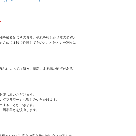
。
い。
物を盛る足つきの食器。それを模した花器の名称と
も含めて１段で作陶してものと、本体と足を別々に
作品によっては所々に窯変による赤い斑点があるこ
。
お楽しみいただけます。
ングフラワーもお楽しみいただけます。
出することができます。
一層豪華さを演出します。
乾燥させながら高台や高台脇を削り全体の形を整