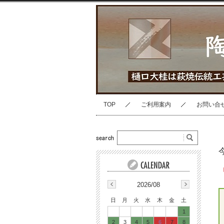
TOP
ご利用案内
お問い合
2026/08
日
月
火
水
木
金
土
1
2
3
4
5
6
7
8