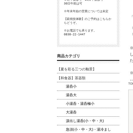
30日午前は可
※年末年始の営業については未定
【萩焼技体験】のご予約は
こちら
か
らどうぞ。
※お電話でも承ります。
0838-22-1447
商品カテゴリ
【夏を彩る三つの釉景】
【和食器】茶器類
TO
湯呑小
湯呑大
小湯呑・湯呑極小
大湯呑
汲出し湯呑(小・中・大)
急須(小・中・大)・湯冷まし