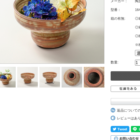
メーカー：
陶
型番：
16
箱の有無:
◎
◎
◎
※
数量:
返品について
レビューはあ