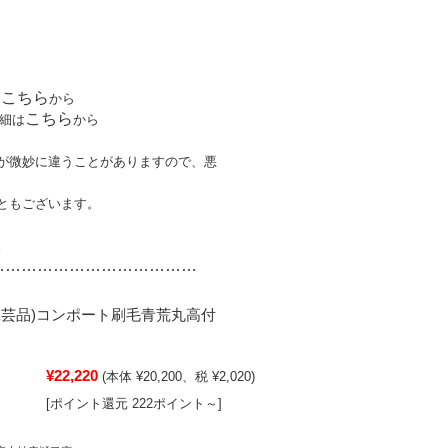
こちら
は
から
こちら
細は
から
が微妙に違うことがありますので、悪
ともございます。
。
…………………………
………
工芸品)コンポート刷毛青荒丸高付
¥22,220
(本体 ¥20,200、税 ¥2,020)
[ポイント還元 222ポイント～]