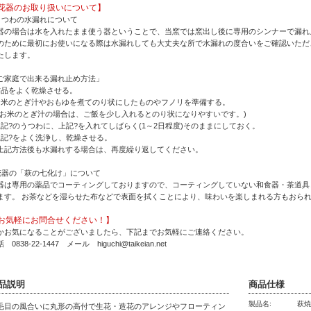
花器のお取り扱いについて】
うつわの水漏れについて
器の場合は水を入れたまま使う器ということで、当窯では窯出し後に専用のシンナーで漏れ
のために最初にお使いになる際は水漏れしても大丈夫な所で水漏れの度合いをご確認いただ
たします。
ご家庭で出来る漏れ止め方法」
作品をよく乾燥させる。
お米のとぎ汁やおもゆを煮てのり状にしたものやフノリを準備する。
お米のとぎ汁の場合は、ご飯を少し入れるとのり状になりやすいです。)
上記?のうつわに、上記?を入れてしばらく(1～2日程度)そのままにしておく。
上記?をよく洗浄し、乾燥させる。
上記方法後も水漏れする場合は、再度繰り返してください。
花器の「萩の七化け」について
器は専用の薬品でコーティングしておりますので、コーティングしていない和食器・茶道具
ます。 お茶などを湿らせた布などで表面を拭くことにより、味わいを楽しまれる方もおら
お気軽にお問合せください！】
かお気になることがございましたら、下記までお気軽にご連絡ください。
 0838-22-1447 メール higuchi@taikeian.net
品説明
商品仕様
製品名:
萩焼
毛目の風合いに丸形の高付で生花・造花のアレンジやフローティン