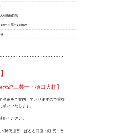
6
房大桂庵樋口窯
35mm × 高さ135mm
0g
……………………………………
】
焼伝統工芸士・樋口大桂】
で詳細をご案内しておりますので重複
お願いいたします。
連絡ください。
払い(郵便振替・ぱるる口座・銀行)・番