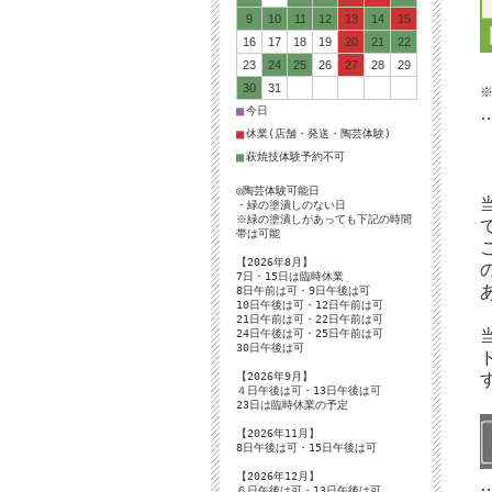
9
10
11
12
13
14
15
16
17
18
19
20
21
22
23
24
25
26
27
28
29
30
31
■
今日
■
休業(店舗・発送・陶芸体験)
■
萩焼技体験予約不可
◎陶芸体験可能日
・緑の塗潰しのない日
※緑の塗潰しがあっても下記の時間
帯は可能
【2026年8月】
7日・15日は臨時休業
8日午前は可・9日午後は可
10日午後は可・12日午前は可
21日午前は可・22日午前は可
24日午後は可・25日午前は可
30日午後は可
【2026年9月】
４日午後は可・13日午後は可
23日は臨時休業の予定
【2026年11月】
8日午後は可・15日午後は可
【2026年12月】
６日午後は可・13日午後は可