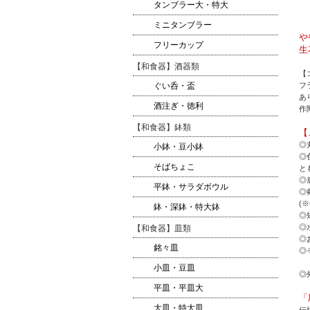
タンブラー大・特大
ミニタンブラー
や
フリーカップ
生
【和食器】酒器類
【
フ
ぐい呑・盃
あ
酒注ぎ・徳利
作
【和食器】鉢類
【
◎
小鉢・豆小鉢
◎
そばちょこ
と
◎
平鉢・サラダボウル
◎
(
鉢・深鉢・特大鉢
◎
◎
【和食器】皿類
◎
銘々皿
◎
小皿・豆皿
◎
平皿・平皿大
「
大皿・特大皿
伝