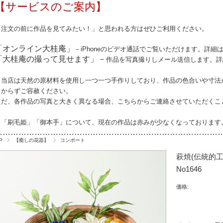
【サービスのご案内】
「注文の前に作品を見てみたい！」と思われる方はぜひご利用ください。
「オンライン大桂庵」
－iPhoneのビデオ通話でご覧いただけます。詳細
「大桂庵の撮って見せます」－
作品を写真撮りしメール送信します。詳
※当店は天然の原材料を使用し一つ一つ手作りしており、作品の
色合いや寸法
しからずご容赦ください。
ただ、各作品の写真と大きく異なる場合、こちらからご連絡させていただくこ
※「刷毛姫」「御本手」について、現在の作品は赤みが少なくなっております
…………………………………………………………………………
P
【癒しの花器】
コンポート
萩焼(伝統的
No1646
価格: