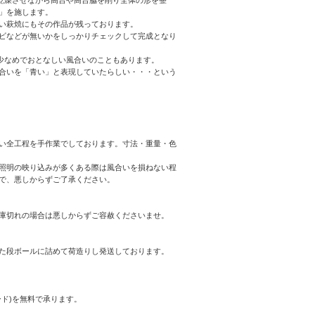
」を施します。
い萩焼にもその作品が残っております。
ビなどが無いかをしっかりチェックして完成となり
少なめでおとなしい風合いのこともあります。
合いを「青い」と表現していたらしい・・・という
い全工程を手作業でしております。寸法・重量・色
照明の映り込みが多くある際は風合いを損ねない程
で、悪しからずご了承ください。
庫切れの場合は悪しからずご容赦くださいませ。
た段ボールに詰めて荷造りし発送しております。
ド)を無料で承ります。