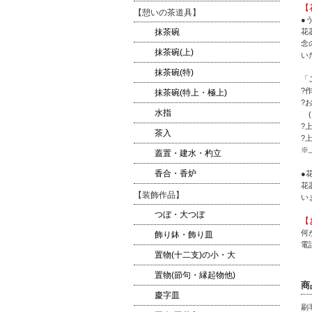
【
【憩いの茶道具】
●
花
抹茶碗
念
抹茶碗(上)
い
抹茶碗(特)
「
?
抹茶碗(特上・極上)
?
水指
(
?
茶入
?
※
蓋置・建水・杓立
香合・香炉
●
花
【装飾作品】
い
つぼ・大つぼ
【
何
飾り鉢・飾り皿
電話
置物(十二支)の小・大
置物(節句・縁起物他)
商
慶字皿
刷