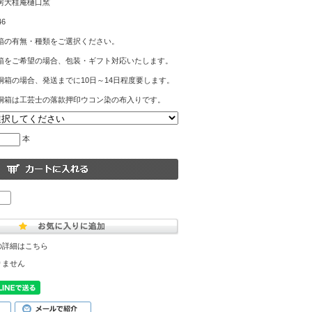
房大桂庵樋口窯
46
箱の有無・種類をご選択ください。
箱をご希望の場合、包装・ギフト対応いたします。
桐箱の場合、発送までに10日～14日程度要します。
桐箱は工芸士の落款押印ウコン染の布入りです。
本
の詳細はこちら
りません