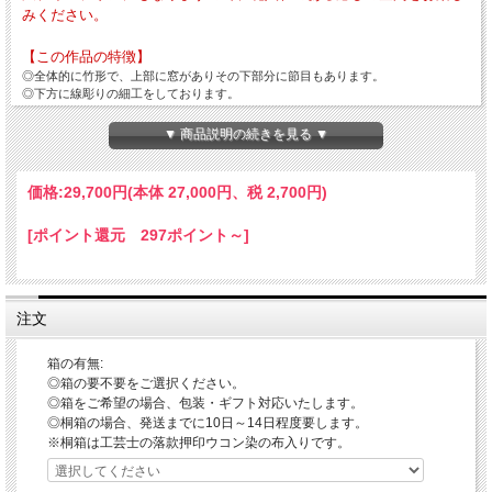
みください。
【この作品の特徴】
◎全体的に竹形で、上部に窓がありその下部分に節目もあります。
◎下方に線彫りの細工をしております。
◎色合いは鬼白という作風の松クラスによるもので、この作風の特徴であるしっと
りとした白さに所々に皹文が不均一に表現されております。
▼ 商品説明の続きを見る ▼
◎底部はろくろで作った後に糸で切った跡を残す糸底で、「大桂」の作家印があり
ます。
◎やや細めですので狭小スペースにも置くことができ、リビング・和室など多様な
価格:
29,700円
(本体 27,000円、税 2,700円)
場所に置くことができます。
◎花器としては上からさりげない生け方やボリュームのあるアレンジなどができ、
[ポイント還元 297ポイント～]
又、窓の部分だけに生けたり口と窓との両方に生けたりと多様な生け方をお楽しみ
いただけますし、インテリアとしてそのまま置いておいても存在感があります。
◎外寸法・本体径約8.5cm ・高さ約22.0cm ・重量約621g
注文
「鬼白という作風」
伝統的工芸品萩焼の指定材料にある萩焼の基本となる「大道土」に赤土を混ぜ砂を
入れて水曳きし、乾燥させながら高台や高台脇を削り全体の形を整えしっかり乾燥
箱の有無:
させて素焼きをし、稲刈りをした後のわらを燃やした灰が主原料のわら灰釉をたっ
◎箱の要不要をご選択ください。
ぷり掛け酸化焼成で本焼をします。
◎箱をご希望の場合、包装・ギフト対応いたします。
窯出しをして焼ヒビなどが無いかをしっかりチェックして完成となりますが、樋口
◎桐箱の場合、発送までに10日～14日程度要します。
大桂がこの世界に入るきっかけとなりこの作風のお手本とした、三輪休和氏の抹茶
※桐箱は工芸士の落款押印ウコン染の布入りです。
碗が雪が解け地肌が見えるようなしっとりとした風合いで、その縮みが多すぎても
少なすぎても納得のいく作品とはならず、 その出来栄えによって特・松・竹・梅
とランク分けをし価格もランクにより違いのある作風です。