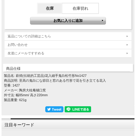
…………………………………………………………………………………………………
在庫
在庫切れ
…
【作品に関して】
萩焼伝統工芸士・樋口大桂が伝統的工芸品萩焼としての規約を遵守し、国産の天然
原材料を使い全工程を手作業でしております。寸法・重量・色合い・風合いが一つ
返品についての詳細はこちら
一つ微妙に違いますので、悪しからずご了承くださいませ。
出来るだけ色や質感がわかりやすいように複数の照明や白の背景板を使って撮影し
お問い合わせ
てますが、照明の映り込みが多くある際は風合いを損ねない程度の修正・補正・加
工をし、逆に修正が難しい場合はそのままにしていることもございますので、悪し
友達にメールですすめる
からずご了承ください。
【在庫について】
商品仕様
当店は実店舗と自社サイトにて在庫を共有しておりますので、ご注文のタイミング
製品名: 萩焼(伝統的工芸品)花入細手鬼白松竹形No1427
によって在庫切れの場合は悪しからずご容赦くださいませ。
商品説明: 至高の鬼白にな節目と窓のある竹形で花を引き立てる花入
型番: 1427
【荷造り・発送について】
メーカー: 陶房大桂庵樋口窯
安全にお届けするために、作品をエアパッキンでしっかり包み、緩衝材の新聞紙を
外寸法: 幅85mm/ 高さ220mm
多めに入れた段ボールに詰めて荷造りし発送しております。
製品重量: 621g
お取り扱い方法などを詳細に明記した紙を同梱いたします。
【ギフト対応について】
◎オプションの箱をご注文の場合、包装紙での包装・ギフト対応(のし紙掛け・メ
ッセージカード)を無料で承ります。
注目キーワード
【花器のお取り扱いについて】