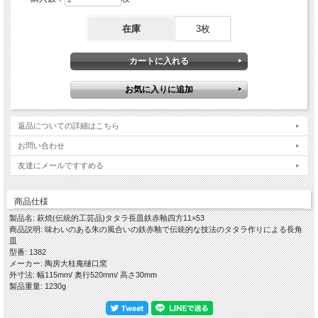
なってみてください。
〇平皿-1人用のお料理・お造り・お鮨などの盛り皿・デザートなど
〇長皿-1人～2人程度のお料理・お造り・お鮨などの盛り皿・デザートなど
在庫
3枚
〇特大皿-複数人用のお料理・お造り・お鮨などの盛り皿・デザート皿など・飾り
皿
※お料理や薬味・珍味などを入れた豆小鉢や豆皿を各お皿の上に置いて盛り付ける
と、高低差ができ一層豪華な演出が出来ることと思います。
「器のお取り扱いについて」
〇電子レンジ・食器洗浄乾燥機の使用OK
当店では薬品によるコーティングをしておりませんので、電子レンジ・食器洗浄乾
返品についての詳細はこちら
燥機をお使いいただけます。
※電子レンジご使用の際は、レンジ使用中の吹きこぼれや火傷などされませんよう
お問い合わせ
にお取り扱いにご注意ください。
友達にメールですすめる
※ガスレンジ・直火は破損の原因となりますので、絶対にしないようにご注意くだ
さい。
〇冷たい料理・デザートの場合は器を冷蔵庫に入れておく
萩焼は多孔質であることから吸水性がありますので、事前に器を冷蔵庫に入れてお
商品仕様
きますと器自体が冷たくなり冷たいお料理を一層美味しくお召し上がりいただけま
製品名: 萩焼(伝統的工芸品)タタラ長皿鉄赤釉四方11×53
す。
商品説明: 味わいのある朱の風合いの鉄赤釉で伝統的な技法のタタラ作りによる長角
※冷凍庫は破損の原因となりますので、絶対にしないようにご注意ください。
皿
〇器にやさしいお取り扱い－お使いいただく前に器を水につける
型番: 1382
※お料理を引き立てると共に、醤油などの糖分によるカビの発生を抑制します。
メーカー: 陶房大桂庵樋口窯
外寸法: 幅115mm/ 奥行520mm/ 高さ30mm
「鉄赤釉という作風」
製品重量: 1230g
伝統的工芸品萩焼の指定材料にある萩焼の基本となる「大道土」で水曳きし、乾燥
させながら高台や高台脇を削り全体の形を整えしっかり乾燥させて素焼きをし、鉄
分が主原料の釉薬を掛け酸化焼成で本焼をし窯出しをして焼ヒビなどが無いかをし