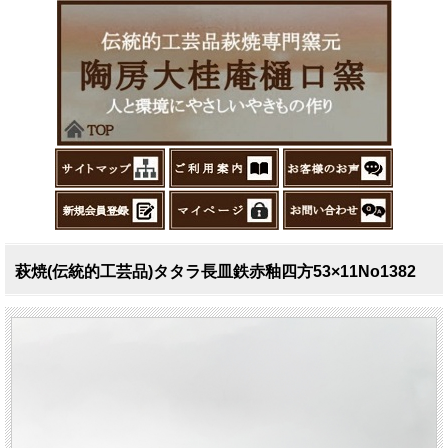
萩焼(伝統的工芸品)タタラ長皿鉄赤釉四方53×11No1382