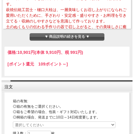
す。
萩焼伝統工芸士・樋口大桂は、一層美味しくお召し上がりになられご
愛用いただくために、手ざわり・安定感・盛りやすさ・お料理を引き
立てる・収納のしやすさなどを意識して作っております。
土のぬくもりの伝わる手作りの器で召し上がると、その美味しさに癒
し効果がプラスされるかと思います。
▼ 商品説明の続きを見る ▼
・外寸法-幅約530mm×奥行約115mm×高さ約30mm・作品重量-約1230g
・電子レンジ・食器洗浄乾燥機の使用OK 直火・ガスオーブンの使用はNG
価格:
10,901円
(本体 9,910円、税 991円)
「タタラ作りとは」
陶土を板状に伸ばしのものを必要な大きさにカットし、石膏の型の上に布(カヤな
[ポイント還元 109ポイント～]
ど)を置きその上にカットした粘土を重ねます。
手の平で叩きながら陶土を伸ばしつつ土の層を圧縮させ成形できたら、石膏の型か
ら布と共に外し乾燥させます。
適度に乾燥させた後、口作りや全体の形を整え足を付ける場合はこの段階で付けし
注文
っかり押さえて最終的な乾燥をし、この後はろくろ作りの作品と同じ工程となりま
す。
現在は土の層をしっかり圧縮させるためにタタラ機という機械で伸ばしますが、昔
箱の有無:
はタタラ棒というものを陶土の塊の両端に置き糸をその棒に滑らせるようにカット
◎箱の有無をご選択ください。
していたということからタタラ作りと言われるようになったようで、この作り方は
昔からある伝統的な製法です。
◎箱をご希望の場合、包装・ギフト対応いたします。
◎桐箱の場合、発送までに10日～14日程度要します。
「タタラの平皿・長皿・大皿のご利用方法について」
当店では大きさの違いにより平皿・長皿・大皿とカテゴリ分けしておりますので、
お好みのサイズの器を日々の暮らしのいろいろなお食事や憩いのシーンでお使いに
購入数：
枚