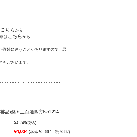
こちら
は
から
こちら
細は
から
が微妙に違うことがありますので、悪
ともございます。
。
…………………………
………
芸品)銘々皿白姫四方No1214
¥4,246
(税込)
¥4,034
(本体 ¥3,667、税 ¥367)