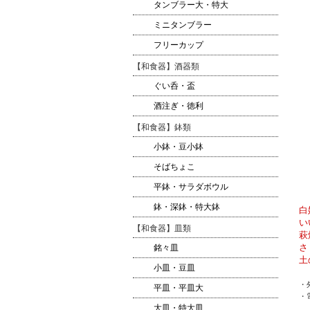
タンブラー大・特大
ミニタンブラー
フリーカップ
【和食器】酒器類
ぐい呑・盃
酒注ぎ・徳利
【和食器】鉢類
小鉢・豆小鉢
そばちょこ
平鉢・サラダボウル
鉢・深鉢・特大鉢
白
い
【和食器】皿類
萩
さ
銘々皿
土
小皿・豆皿
・
平皿・平皿大
・
大皿・特大皿