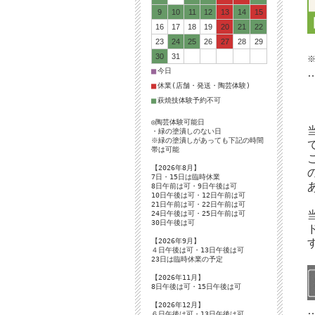
9
10
11
12
13
14
15
16
17
18
19
20
21
22
23
24
25
26
27
28
29
30
31
■
今日
■
休業(店舗・発送・陶芸体験)
■
萩焼技体験予約不可
◎陶芸体験可能日
・緑の塗潰しのない日
※緑の塗潰しがあっても下記の時間
帯は可能
【2026年8月】
7日・15日は臨時休業
8日午前は可・9日午後は可
10日午後は可・12日午前は可
21日午前は可・22日午前は可
24日午後は可・25日午前は可
30日午後は可
【2026年9月】
４日午後は可・13日午後は可
23日は臨時休業の予定
【2026年11月】
8日午後は可・15日午後は可
【2026年12月】
６日午後は可・13日午後は可