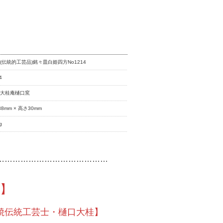
(伝統的工芸品)銘々皿白姫四方No1214
4
房大桂庵樋口窯
38mm × 高さ30mm
g
……………………………………
】
焼伝統工芸士・樋口大桂】