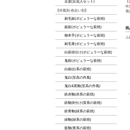
【
豆楽(豆花入セット)
何
【作風別-色合い別】
電話
刷毛姫(ポピュラーな萩焼)
姫萩(ポピュラーな萩焼)
商
御本手(ポピュラーな萩焼)
上
刷毛青(ポピュラーな萩焼)
白萩掛分け(ポピュラーな萩焼)
鬼萩(ポピュラーな萩焼)
白姫(白系の萩焼)
鬼白(至高の作風)
鬼白&黒釉(至高の作風)
鉄赤釉(赤系の萩焼)
鉄釉掛分け(茶系の萩焼)
鉄青釉(緑系の萩焼)
緑釉(緑系の萩焼)
藍釉(青系の萩焼)