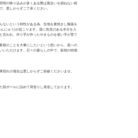
照明の映り込みが多くある際は風合いを損ねない程
で、悪しからずご了承ください。
らないという特性がある為、生地を素焼きし釉薬を
んにゅう)が起こります。器に色見のある水分を入
と言われ、作り手が作ったやきものを使い手が育て
客様のことを大事にしたいという想いから、器への
いいただけます。日々の暮らしの中で、萩焼の特徴
庫切れの場合は悪しからずご容赦くださいませ。
た段ボールに詰めて荷造りし発送しております。