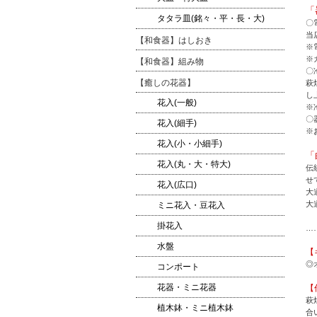
「
タタラ皿(銘々・平・長・大)
〇
当
【和食器】はしおき
※
※
【和食器】組み物
〇
【癒しの花器】
萩
し
花入(一般)
※
〇
花入(細手)
※
花入(小・小細手)
「
花入(丸・大・特大)
伝
せ
花入(広口)
大
大
ミニ花入・豆花入
掛花入
…
水盤
【
◎
コンポート
花器・ミニ花器
【
萩
植木鉢・ミニ植木鉢
合