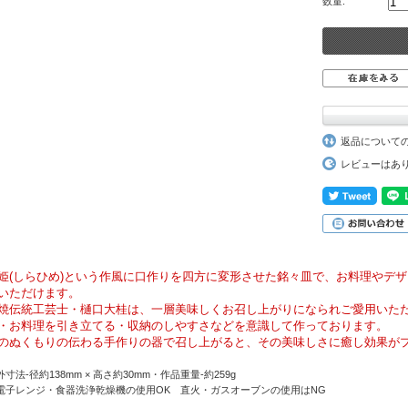
数量:
返品について
レビューはあ
姫(しらひめ)という作風に口作りを四方に変形させた銘々皿で、お料理やデ
いただけます。
焼伝統工芸士・樋口大桂は、一層美味しくお召し上がりになられご愛用いた
・お料理を引き立てる・収納のしやすさなどを意識して作っております。
のぬくもりの伝わる手作りの器で召し上がると、その美味しさに癒し効果が
外寸法-径約138mm × 高さ約30mm・作品重量-約259g
電子レンジ・食器洗浄乾燥機の使用OK 直火・ガスオーブンの使用はNG