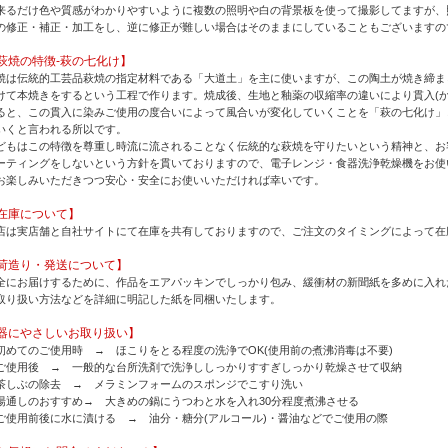
来るだけ色や質感がわかりやすいように複数の照明や白の背景板を使って撮影してますが、
の修正・補正・加工をし、逆に修正が難しい場合はそのままにしていることもございますの
萩焼の特徴-萩の七化け】
焼は伝統的工芸品萩焼の指定材料である「大道土」を主に使いますが、この陶土が焼き締ま
けて本焼きをするという工程で作ります。焼成後、生地と釉薬の収縮率の違いにより貫入(か
ると、この貫入に染みご使用の度合いによって風合いが変化していくことを「萩の七化け」
いくと言われる所以です。
どもはこの特徴を尊重し時流に流されることなく伝統的な萩焼を守りたいという精神と、お
ーティングをしないという方針を貫いておりますので、電子レンジ・食器洗浄乾燥機をお使
お楽しみいただきつつ安心・安全にお使いいただければ幸いです。
在庫について】
店は実店舗と自社サイトにて在庫を共有しておりますので、ご注文のタイミングによって在
荷造り・発送について】
全にお届けするために、作品をエアパッキンでしっかり包み、緩衝材の新聞紙を多めに入れ
取り扱い方法などを詳細に明記した紙を同梱いたします。
器にやさしいお取り扱い】
初めてのご使用時 → ほこりをとる程度の洗浄でOK(使用前の煮沸消毒は不要)
ご使用後 → 一般的な台所洗剤で洗浄ししっかりすすぎしっかり乾燥させて収納
茶しぶの除去 → メラミンフォームのスポンジでこすり洗い
湯通しのおすすめ→ 大きめの鍋にうつわと水を入れ30分程度煮沸させる
ご使用前後に水に漬ける → 油分・糖分(アルコール)・醤油などでご使用の際