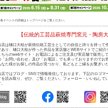
※各イベントの詳細はトップページをご覧ください。
…………………………………………………………………………
【伝統的工芸品萩焼専門窯元・陶房
当店は樋口大桂が萩焼伝統工芸士としての自信と誇りを持って
であり、樋口大桂が作った作品を実店舗とWEBサイトでご紹介
こちらのwebサイト・お電話によるご注文及び実店舗で販売し
の「お問い合わせ」及び「お電話」でも承っておりますのでお
あなた様がお探しの作品が見つかり、私どもとご縁をお繋ぎい
当店ではブログ・SNSで情報発信しております。下記のロゴマ
ドを読み取り、ぜひ、ご覧ください。フォーロー・いいねして
す。
…………………………………………………………………………