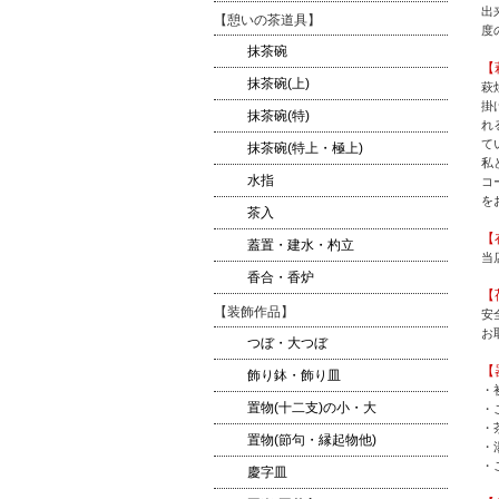
出
【憩いの茶道具】
度
抹茶碗
【
抹茶碗(上)
萩
掛
抹茶碗(特)
れ
て
抹茶碗(特上・極上)
私
水指
コ
を
茶入
【
蓋置・建水・杓立
当
香合・香炉
【
【装飾作品】
安
お
つぼ・大つぼ
【
飾り鉢・飾り皿
・
置物(十二支)の小・大
・
・
置物(節句・縁起物他)
・
・
慶字皿