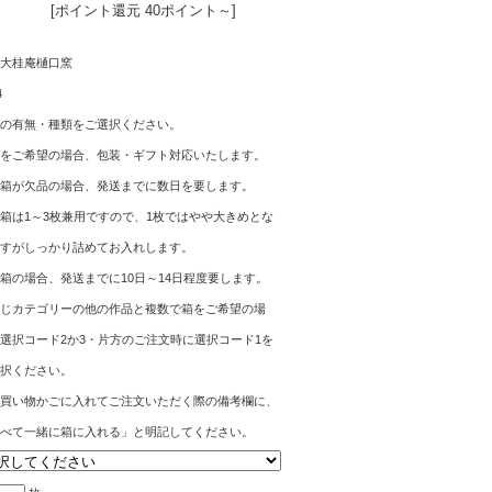
[ポイント還元 40ポイント～]
大桂庵樋口窯
4
の有無・種類をご選択ください。
をご希望の場合、包装・ギフト対応いたします。
箱が欠品の場合、発送までに数日を要します。
箱は1～3枚兼用ですので、1枚ではやや大きめとな
すがしっかり詰めてお入れします。
箱の場合、発送までに10日～14日程度要します。
じカテゴリーの他の作品と複数で箱をご希望の場
選択コード2か3・片方のご注文時に選択コード1を
択ください。
買い物かごに入れてご注文いただく際の備考欄に、
べて一緒に箱に入れる」と明記してください。