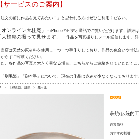
【サービスのご案内】
「注文の前に作品を見てみたい！」と思われる方はぜひご利用ください。
「オンライン大桂庵」
－iPhoneのビデオ通話でご覧いただけます。詳細
「大桂庵の撮って見せます」－
作品を写真撮りしメール送信します。詳
※当店は天然の原材料を使用し一つ一つ手作りしており、作品の
色合いや寸法
しからずご容赦ください。
ただ、各作品の写真と大きく異なる場合、こちらからご連絡させていただくこ
※「刷毛姫」「御本手」について、現在の作品は赤みが少なくなっております
…………………………………………………………………………
P
【和食器】皿類
銘々皿
萩焼(伝統的工
通常価格:
おすすめ割引: