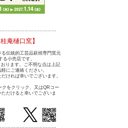
……………
……………
………
大桂庵樋口窯】
作る伝統的工芸品萩焼専門窯元
する小売店です。
ております。ご不明な点は上記
気軽にご連絡ください。
ただければ幸いでございます。
ークをクリック、又はQRコー
いただけると幸いでございま
…………………………
………