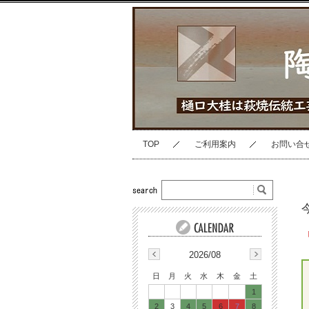
TOP
ご利用案内
お問い合
2026/08
日
月
火
水
木
金
土
1
2
3
4
5
6
7
8