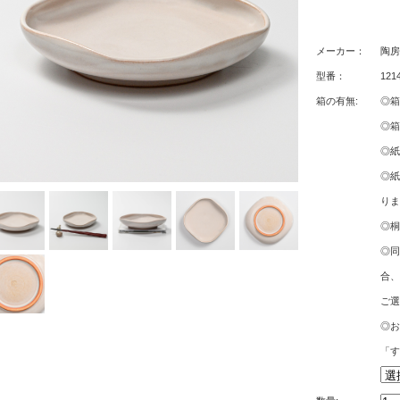
メーカー：
陶房
型番：
121
箱の有無:
◎箱
◎箱
◎紙
◎紙
りま
◎桐
◎同
合、
ご選
◎お
「す