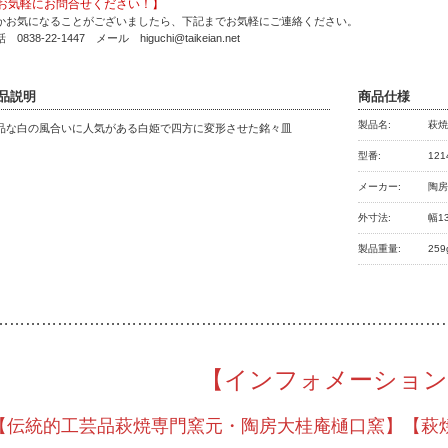
お気軽にお問合せください！】
かお気になることがございましたら、下記までお気軽にご連絡ください。
 0838-22-1447 メール higuchi@taikeian.net
品説明
商品仕様
製品名:
萩焼
品な白の風合いに人気がある白姫で四方に変形させた銘々皿
型番:
121
メーカー:
陶
外寸法:
幅1
製品重量:
259
…………
………………………………………………………………
【インフォメーション
【伝統的工芸品萩焼専門窯元・陶房大桂庵樋口窯】【萩