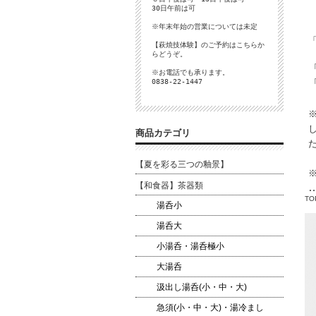
30日午前は可
※年末年始の営業については未定
【萩焼技体験】のご予約は
こちら
か
らどうぞ。
※お電話でも承ります。
0838-22-1447
商品カテゴリ
【夏を彩る三つの釉景】
【和食器】茶器類
TO
湯呑小
湯呑大
小湯呑・湯呑極小
大湯呑
汲出し湯呑(小・中・大)
急須(小・中・大)・湯冷まし