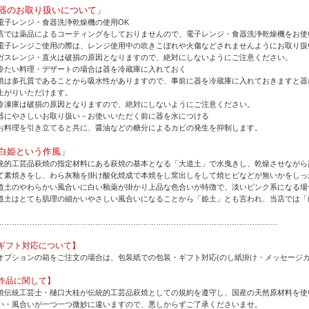
器のお取り扱いについて」
電子レンジ・食器洗浄乾燥機の使用OK
店では薬品によるコーティングをしておりませんので、電子レンジ・食器洗浄乾燥機をお使
電子レンジご使用の際は、レンジ使用中の吹きこぼれや火傷などされませんようにお取り扱
ガスレンジ・直火は破損の原因となりますので、絶対にしないようにご注意ください。
冷たい料理・デザートの場合は器を冷蔵庫に入れておく
焼は多孔質であることから吸水性がありますので、事前に器を冷蔵庫に入れておきますと器
上がりいただけます。
冷凍庫は破損の原因となりますので、絶対にしないようにご注意ください。
器にやさしいお取り扱い－お使いいただく前に器を水につける
お料理を引き立てると共に、醤油などの糖分によるカビの発生を抑制します。
白姫という作風」
統的工芸品萩焼の指定材料にある萩焼の基本となる「大道土」で水曳きし、乾燥させながら
て素焼きをし、わら灰釉を掛け酸化焼成で本焼をし窯出しをして焼ヒビなどが無いかをしっ
道土のやわらかい風合いに白い釉薬が掛かり上品な色合いが特徴で、淡いピンク系になる場
道土はとても肌理の細かいやさしい風合いになることから「姫土」とも言われ、当店では「
…………………………………………………………………………………………………
ギフト対応について】
オプションの箱をご注文の場合は、包装紙での包装・ギフト対応(のし紙掛け・メッセージカ
作品に関して】
焼伝統工芸士・樋口大桂が伝統的工芸品萩焼としての規約を遵守し、国産の天然原材料を使
い・風合いが一つ一つ微妙に違いますので、悪しからずご了承くださいませ。