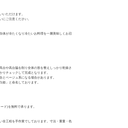
いいただけます。
いにご注意ください。
自体が冷たくなり冷たいお料理を一層美味しくお召
高台や高台脇を削り全体の形を整えしっかり乾燥さ
かりチェックして完成となります。
合とベージュ系になる場合があります。
白姫」と命名しております。
ード)を無料で承ります。
い全工程を手作業でしております。寸法・重量・色