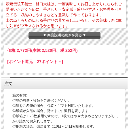
萩焼伝統工芸士・樋口大桂は、一層美味しくお召し上がりになられご
愛用いただくために、手ざわり・安定感・盛りやすさ・お料理を引き
立てる・収納のしやすさなどを意識して作っております。
土のぬくもりの伝わる手作りの器で召し上がると、その美味しさに癒
し効果がプラスされるかと思います。
▼ 商品説明の続きを見る ▼
・外寸法-径約142mm × 高さ約25mm・作品重量-約222g
・電子レンジ・食器洗浄乾燥機の使用OK 直火・ガスオーブンの使用はNG
価格:
2,772円
(本体 2,520円、税 252円)
「器のお取り扱いについて」
〇電子レンジ・食器洗浄乾燥機の使用OK
当店では薬品によるコーティングをしておりませんので、電子レンジ・食器洗浄乾
[ポイント還元 27ポイント～]
燥機をお使いいただけます。
※電子レンジご使用の際は、レンジ使用中の吹きこぼれや火傷などされませんよう
にお取り扱いにご注意ください。
※ガスレンジ・直火は破損の原因となりますので、絶対にしないようにご注意くだ
注文
さい。
〇冷たい料理・デザートの場合は器を冷蔵庫に入れておく
萩焼は多孔質であることから吸水性がありますので、事前に器を冷蔵庫に入れてお
箱の有無:
きますと器自体が冷たくなり冷たいお料理を一層美味しくお召し上がりいただけま
◎箱の有無・種類をご選択ください。
す。
◎箱をご希望の場合、包装・ギフト対応いたします。
※冷凍庫は破損の原因となりますので、絶対にしないようにご注意ください。
◎紙箱が欠品の場合、発送までに数日を要します。
〇器にやさしいお取り扱い－お使いいただく前に器を水につける
※お料理を引き立てると共に、醤油などの糖分によるカビの発生を抑制します。
◎紙箱は1～3枚兼用ですので、1枚ではやや大きめとなりますがしっ
かり詰めてお入れします。
「刷毛姫という作風」
◎桐箱の場合、発送までに10日～14日程度要します。