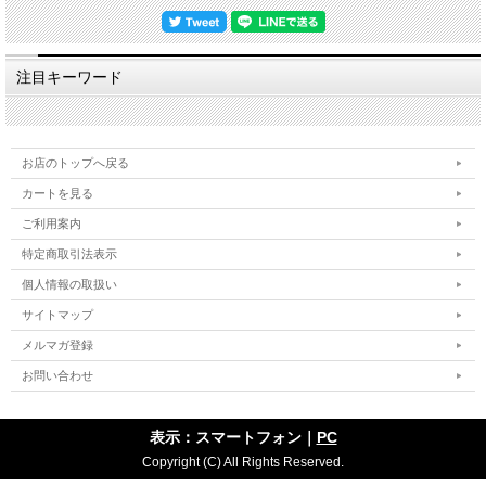
萩焼は伝統的工芸品萩焼の指定材料である「大道土」を主に使いますが、この陶土
が焼き締まらないという特性がある為、生地を素焼きし釉薬を掛けて本焼きをする
という工程で作ります。焼成後、生地と釉薬の収縮率の違いにより貫入(かんにゅ
う)が起こります。器に色見のある水分を入れると、この貫入に染みご使用の度合
注目キーワード
いによって風合いが変化していくことを「萩の七化け」と言われ、作り手が作った
やきものを使い手が育てていくと言われる所以です。
私どもはこの特徴を尊重し時流に流されることなく伝統的な萩焼を守りたいという
精神と、お客様のことを大事にしたいという想いから、器へのコーティングをしな
いという方針を貫いておりますので、電子レンジ・食器洗浄乾燥機をお使いいただ
お店のトップへ戻る
けます。日々の暮らしの中で、萩焼の特徴をお楽しみいただきつつ安心・安全にお
使いいただければ幸いです。
カートを見る
【在庫について】
ご利用案内
当店は実店舗と自社サイトにて在庫を共有しておりますので、ご注文のタイミング
特定商取引法表示
によって在庫切れの場合は悪しからずご容赦くださいませ。
個人情報の取扱い
【荷造り・発送について】
安全にお届けするために、作品をエアパッキンでしっかり包み、緩衝材の新聞紙を
サイトマップ
多めに入れた段ボールに詰めて荷造りし発送しております。
メルマガ登録
お取り扱い方法などを詳細に明記した紙を同梱いたします。
お問い合わせ
【器にやさしいお取り扱い】
・初めてのご使用時 → ほこりをとる程度の洗浄でOK(使用前の煮沸消毒は不
要)
・ご使用後 → 一般的な台所洗剤で洗浄ししっかりすすぎしっかり乾燥させて収
表示：スマートフォン｜
PC
納
Copyright (C) All Rights Reserved.
・茶しぶの除去 → メラミンフォームのスポンジでこすり洗い