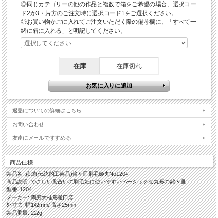
伝統的工芸品萩焼の基本となる「大道土」を使って水曳きし、乾燥させながら高台
◎同じカテゴリーの他の作品と複数で箱をご希望の場合、選択コー
や高台脇を削り全体の形を整え、さらに乾燥のタイミングを計りながら生地とは違
ド2か3・片方のご注文時に選択コード1をご選択ください。
う化粧土を自作の道具で大胆に「刷毛目」を施します。
◎お買い物かごに入れてご注文いただく際の備考欄に、「すべて一
この刷毛目という技法はいろいろなやきものにおいて古くからある技法で、古萩と
緒に箱に入れる」と明記してください。
呼ばれる古い萩焼にもその作品が残っております。
しっかり乾燥させてから素焼きをし、木灰釉を掛けて還元焼成で本焼きをし窯出し
をして焼ヒビなどが無いかをしっかりチェックして完成となります。
赤みの部分は「窯変(ようへん)」と言って偶然出るものですので、はっきりある場
合もあれば少なめでおとなしい風合いのこともあります。 大道土のことを「姫
在庫
在庫切れ
土」とも言い刷毛目を施すことから、当店では「刷毛姫」と命名しております。
…………………………………………………………………………………………………
…
返品についての詳細はこちら
【ギフト対応について】
◎オプションの箱をご注文の場合は、包装紙での包装・ギフト対応(のし紙掛け・
お問い合わせ
メッセージカード)を無料で承ります。
友達にメールですすめる
【作品に関して】
萩焼伝統工芸士・樋口大桂が伝統的工芸品萩焼としての規約を遵守し、国産の天然
原材料を使い全工程を手作業でしております。寸法・重量・色合い・風合いが一つ
商品仕様
一つ微妙に違いますので、悪しからずご了承くださいませ。
製品名: 萩焼(伝統的工芸品)銘々皿刷毛姫丸No1204
出来るだけ色や質感がわかりやすいように複数の照明や白の背景板を使って撮影し
商品説明: やさしい風合いの刷毛姫に使いやすいベーシックな丸形の銘々皿
てますが、照明の映り込みが多くある際は風合いを損ねない程度の修正・補正・加
型番: 1204
工をし、逆に修正が難しい場合はそのままにしていることもございますので、悪し
メーカー: 陶房大桂庵樋口窯
からずご了承ください。
外寸法: 幅142mm/ 高さ25mm
製品重量: 222g
【萩焼の特徴-萩の七化け】