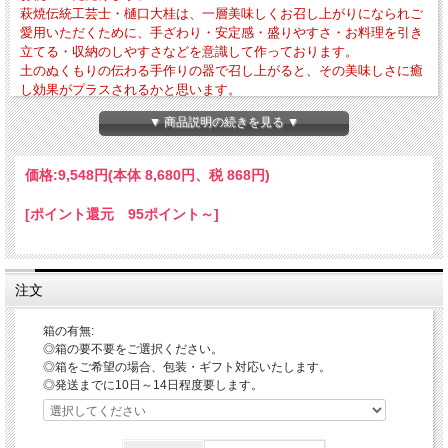
萩焼伝統工芸士・樋口大桂は、一層美味しくお召し上がりになられご
愛用いただくために、手ざわり・安定感・盛りやすさ・お料理を引き
立てる・収納のしやすさなどを意識して作っております。
土のぬくもりの伝わる手作りの器で召し上がると、その美味しさに癒
し効果がプラスされるかと思います。
▼ 商品説明の続きを見る ▼
・外寸法-径約237mm × 高さ約82mm・作品重量-約972g
・電子レンジ・食器洗浄乾燥機の使用OK 直火・ガスオーブンの使用はNG
価格:
9,548円
(本体 8,680円、税 868円)
「鉢・深鉢・特大鉢のご利用方法について」
当店では口径や深さの違いにより鉢・深鉢・特大鉢とカテゴリ分けしておりますの
で、お好みのサイズの器を日々の暮らしのいろいろなお食事や憩いのシーンでお使
[ポイント還元 95ポイント～]
いになってみてください。
〇鉢-1人～2人程度の煮物・サラダ・ちらしずしなど
〇深鉢-複数人用の煮物・サラダ・ちらしずしなど、来客用の菓子器 1人用の麺鉢
〇特大鉢-複数人用の煮物・サラダ・ちらしずし・ソーメンなど、皿立てに飾る飾
注文
り鉢
「器のお取り扱いについて」
箱の有無:
〇電子レンジ・食器洗浄乾燥機の使用OK
◎箱の要不要をご選択ください。
当店では薬品によるコーティングをしておりませんので、電子レンジ・食器洗浄乾
◎箱をご希望の場合、包装・ギフト対応いたします。
燥機をお使いいただけます。
◎発送までに10日～14日程度要します。
※電子レンジご使用の際は、レンジ使用中の吹きこぼれや火傷などされませんよう
にお取り扱いにご注意ください。
※ガスレンジ・直火は破損の原因となりますので、絶対にしないようにご注意くだ
さい。