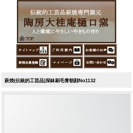
萩焼(伝統的工芸品)深鉢刷毛青朝顔No1132