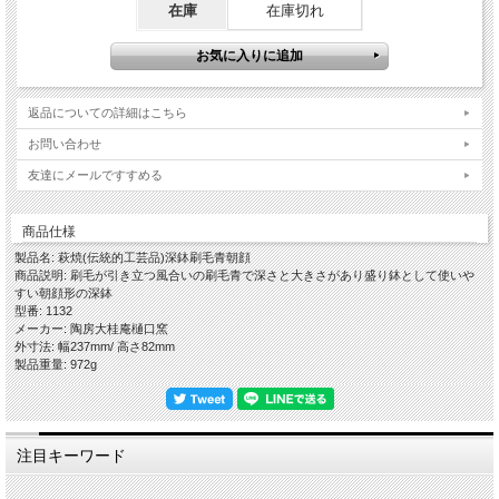
〇冷たい料理・デザートの場合は器を冷蔵庫に入れておく
在庫
在庫切れ
萩焼は多孔質であることから吸水性がありますので、事前に器を冷蔵庫に入れてお
きますと器自体が冷たくなり冷たいお料理を一層美味しくお召し上がりいただけま
す。
※冷凍庫は破損の原因となりますので、絶対にしないようにご注意ください。
〇器にやさしいお取り扱い－お使いいただく前に器を水につける
※お料理を引き立てると共に、醤油などの糖分によるカビの発生を抑制します。
返品についての詳細はこちら
お問い合わせ
「刷毛青という作風」
伝統的工芸品萩焼の基本となる「大道土」に赤土を混ぜて水曳きし、乾燥させなが
友達にメールですすめる
ら高台や高台脇を削り全体の形を整え、さらに乾燥のタイミングを計りながら生地
とは違う化粧土を自作の道具で大胆に「刷毛目」を施します。
この刷毛目という技法はいろいろなやきものにおいて古くからある技法で、古萩と
商品仕様
呼ばれる古い萩焼にもその作品が残っております。
製品名: 萩焼(伝統的工芸品)深鉢刷毛青朝顔
しっかり乾燥させてから素焼きをし、木灰釉を掛けて還元焼成で本焼きをし窯出し
商品説明: 刷毛が引き立つ風合いの刷毛青で深さと大きさがあり盛り鉢として使いや
をして焼ヒビなどが無いかをしっかりチェックして完成となります。
すい朝顔形の深鉢
赤みの部分は「窯変(ようへん)」と言って偶然出るものですので、はっきりある場
型番: 1132
合もあれば少なめでおとなしい風合いのこともあります。
メーカー: 陶房大桂庵樋口窯
この色合いをそのまま言葉にするとやや濃いめのグレーという感じですが、先人が
外寸法: 幅237mm/ 高さ82mm
こういう色合いを「青い」と表現していたらしい・・・ということと刷毛目を施す
製品重量: 972g
ことから、当店では「刷毛青」と命名しております。
…………………………………………………………………………………………………
…
注目キーワード
【ギフト対応について】
◎オプションの箱をご注文の場合は、包装紙での包装・ギフト対応(のし紙掛け・
メッセージカード)を無料で承ります。