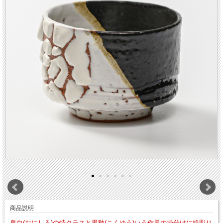
商品説明
鬼白(おにしろ)の特クラスと黒釉(こくゆう)いう作風の掛分けに線彫り