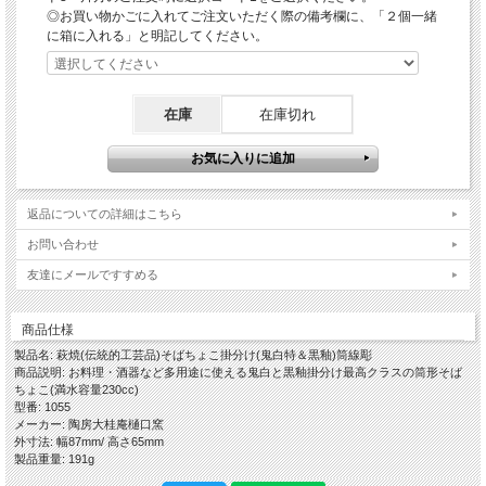
◎お買い物かごに入れてご注文いただく際の備考欄に、「２個一緒
当店では薬品によるコーティングをしておりませんので、電子レンジ・食器洗浄乾
燥機をお使いいただけます。
に箱に入れる」と明記してください。
※電子レンジご使用の際は、レンジ使用中の吹きこぼれや火傷などされませんよう
にお取り扱いにご注意ください。
※ガスレンジ・直火は破損の原因となりますので、絶対にしないようにご注意くだ
さい。
在庫
在庫切れ
〇冷たい料理・デザートの場合は器を冷蔵庫に入れておく
萩焼は多孔質であることから吸水性がありますので、事前に器を冷蔵庫に入れてお
きますと器自体が冷たくなり冷たいお料理を一層美味しくお召し上がりいただけま
す。
※冷凍庫は破損の原因となりますので、絶対にしないようにご注意ください。
〇器にやさしいお取り扱い－お使いいただく前に器を水につける
返品についての詳細はこちら
※お料理を引き立てると共に、醤油などの糖分によるカビの発生を抑制します。
お問い合わせ
「掛分け(鬼白＆黒釉)という作風」
友達にメールですすめる
伝統的工芸品萩焼の指定材料にある萩焼の基本となる「大道土」に赤土を混ぜ砂を
入れて水曳きし、乾燥させながら高台や高台脇を削り全体の形を整えしっかり乾燥
させて素焼きをし、稲刈りをした後のわらを燃やした灰が主原料のわら灰釉を一部
分を残してたっぷり掛け、残りの部分に鉄分が主原料の黒釉を掛け分けて酸化焼成
商品仕様
で本焼をします。
製品名: 萩焼(伝統的工芸品)そばちょこ掛分け(鬼白特＆黒釉)筒線彫
窯出しをして焼ヒビなどが無いかをしっかりチェックして完成となりますが、樋口
商品説明: お料理・酒器など多用途に使える鬼白と黒釉掛分け最高クラスの筒形そば
大桂がこの世界に入るきっかけとなり鬼白という作風のお手本とした、三輪休和氏
ちょこ(満水容量230cc)
の抹茶碗が雪が解け地肌が見えるようなしっとりとした風合いで、その縮みが多す
型番: 1055
ぎても少なすぎても納得のいく作品とはならず、黒釉という釉薬を掛け分けること
メーカー: 陶房大桂庵樋口窯
でさらにその難度が増しその出来栄えによって特・松・竹・梅とランク分けをし価
外寸法: 幅87mm/ 高さ65mm
格も違います。
製品重量: 191g
複数の釉薬を掛分けるという技法は萩焼の中に古くからあったものですが、鬼白と
いう作風と黒釉の掛分けは樋口大桂のオリジナルです。