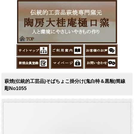
萩焼(伝統的工芸品)そばちょこ掛分け(鬼白特＆黒釉)筒線
彫No1055