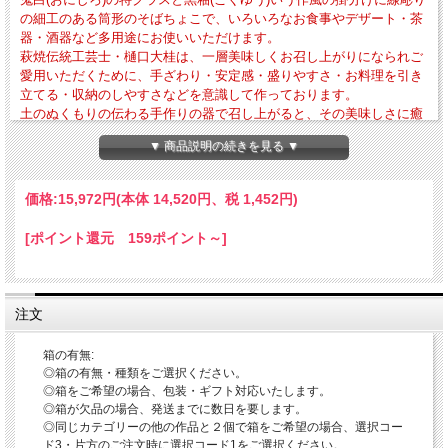
の細工のある筒形のそばちょこで、いろいろなお食事やデザート・茶
器・酒器など多用途にお使いいただけます。
萩焼伝統工芸士・樋口大桂は、一層美味しくお召し上がりになられご
愛用いただくために、手ざわり・安定感・盛りやすさ・お料理を引き
立てる・収納のしやすさなどを意識して作っております。
土のぬくもりの伝わる手作りの器で召し上がると、その美味しさに癒
し効果がプラスされるかと思います。
▼ 商品説明の続きを見る ▼
・外寸法-径約87mm × 高さ約65mm・作品重量-約191g・満水容量-約230cc
・電子レンジ・食器洗浄乾燥機の使用OK 直火・ガスオーブンの使用はNG
価格:
15,972円
(本体 14,520円、税 1,452円)
「そばちょこのご利用方法について」
そばちょこは元々小鉢として使われていた器をそばつゆ入れに使用したことが始ま
[ポイント還元 159ポイント～]
りと言われており、現在でも多用途に使えて重宝するとコレクターもおられるほど
です。日々の暮らしのいろいろなお食事や憩いのシーンでお使いになってみてくだ
さい。
〇蕎麦・ソーメンなどのつゆ入れ
注文
〇煮物・和え物・酢物・蒸し物などお菜用の器
〇来客用の温茶・冷茶用の汲出し湯呑
〇日本酒・焼酎・ウィスキーなどを召し上がる酒器
箱の有無:
〇コーヒー・紅茶などを召し上がるカップ
◎箱の有無・種類をご選択ください。
〇アイスクリーム・ヨーグルト・あんみつなどデザート用の器
◎箱をご希望の場合、包装・ギフト対応いたします。
〇スープや汁物などの器
◎箱が欠品の場合、発送までに数日を要します。
◎同じカテゴリーの他の作品と２個で箱をご希望の場合、選択コー
「器のお取り扱いについて」
ド3・片方のご注文時に選択コード1をご選択ください。
〇電子レンジ・食器洗浄乾燥機の使用OK