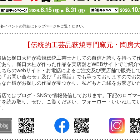
※各イベントの詳細はトップページをご覧ください。
…………………………………………………………………………
【伝統的工芸品萩焼専門窯元・陶房
当店は樋口大桂が萩焼伝統工芸士としての自信と誇りを持って
であり、樋口大桂が作った作品を実店舗とWEBサイトでご紹介
こちらのwebサイト・お電話によるご注文及び実店舗で販売し
の「お問い合わせ」及び「お電話」でも承っておりますのでお
あなた様がお探しの作品が見つかり、私どもとご縁をお繋ぎい
当店ではブログ・SNSで情報発信しております。下記のロゴマ
ドを読み取り、ぜひ、ご覧ください。フォーロー・いいねして
す。
…………………………………………………………………………