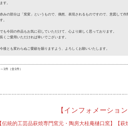
ます。
赤みの部分は「窯変」というもので、偶然、表現されるものですので、意図して作
す。
でも今回の作品もお気に召していただけて、心より嬉しく思っております。
長くご愛用いただければ幸いでございます。
今後とも変わらぬご愛顧を賜りますよう、よろしくお願いいたします。
件～1件（全1件）
…………
………………………………………………………………
【インフォメーション
【伝統的工芸品萩焼専門窯元・陶房大桂庵樋口窯】【萩