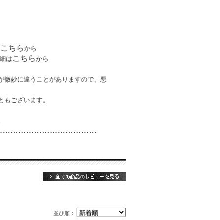
こちら
は
から
こちら
細は
から
が微妙に違うことがありますので、悪
ともございます。
。
…………………………
………
並び順：