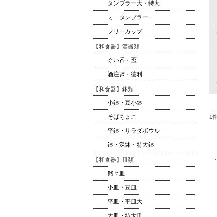
タンブラー大・特大
ミニタンブラー
フリーカップ
【和食器】酒器類
ぐい呑・盃
酒注ぎ・徳利
【和食器】鉢類
小鉢・豆小鉢
そばちょこ
1
平鉢・サラダボウル
鉢・深鉢・特大鉢
【和食器】皿類
銘々皿
小皿・豆皿
平皿・平皿大
大皿・特大皿