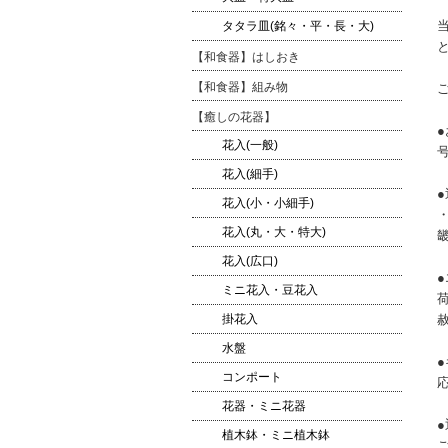
タタラ皿(銘々・平・長・大)
【和食器】はしおき
【和食器】組み物
【癒しの花器】
花入(一般)
花入(細手)
●
花入(小・小細手)
・
花入(丸・大・特大)
畿
花入(広口)
ミニ花入・豆花入
掛花入
水盤
コンポート
花器・ミニ花器
植木鉢・ミニ植木鉢