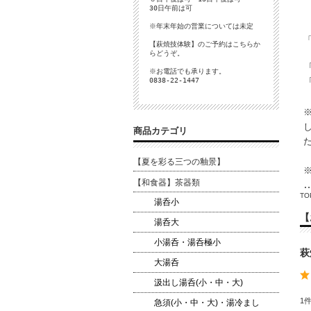
30日午前は可
※年末年始の営業については未定
【萩焼技体験】のご予約は
こちら
か
らどうぞ。
※お電話でも承ります。
0838-22-1447
商品カテゴリ
【夏を彩る三つの釉景】
【和食器】茶器類
TO
湯呑小
【
湯呑大
小湯呑・湯呑極小
萩
大湯呑
汲出し湯呑(小・中・大)
1
急須(小・中・大)・湯冷まし