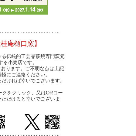
……………
……………
………
大桂庵樋口窯】
作る伝統的工芸品萩焼専門窯元
する小売店です。
ております。ご不明な点は上記
気軽にご連絡ください。
ただければ幸いでございます。
ークをクリック、又はQRコー
いただけると幸いでございま
…………………………
………