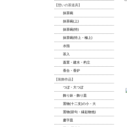
【憩いの茶道具】
抹茶碗
抹茶碗(上)
抹茶碗(特)
抹茶碗(特上・極上)
水指
茶入
蓋置・建水・杓立
香合・香炉
【装飾作品】
つぼ・大つぼ
飾り鉢・飾り皿
置物(十二支)の小・大
置物(節句・縁起物他)
慶字皿