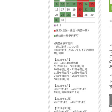
9
10
11
12
13
14
15
16
17
18
19
20
21
22
23
24
25
26
27
28
29
30
31
■
今日
■
休業(店舗・発送・陶芸体験)
■
萩焼技体験予約不可
◎陶芸体験可能日
・緑の塗潰しのない日
※緑の塗潰しがあっても下記の時間
帯は可能
【2026年8月】
7日・15日は臨時休業
8日午前は可・9日午後は可
10日午後は可・12日午前は可
21日午前は可・22日午前は可
24日午後は可・25日午前は可
30日午後は可
【2026年9月】
４日午後は可・13日午後は可
23日は臨時休業の予定
【2026年11月】
8日午後は可・15日午後は可
【2026年12月】
６日午後は可・13日午後は可