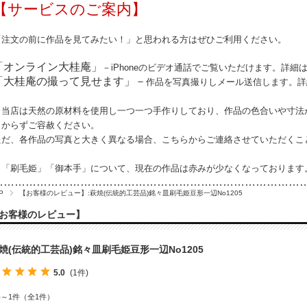
【サービスのご案内】
「注文の前に作品を見てみたい！」と思われる方はぜひご利用ください。
「オンライン大桂庵」
－iPhoneのビデオ通話でご覧いただけます。詳細
「大桂庵の撮って見せます」－
作品を写真撮りしメール送信します。詳
※当店は天然の原材料を使用し一つ一つ手作りしており、作品の
色合いや寸法
しからずご容赦ください。
ただ、各作品の写真と大きく異なる場合、こちらからご連絡させていただくこ
※「刷毛姫」「御本手」について、現在の作品は赤みが少なくなっております
…………………………………………………………………………
P
【お客様のレビュー】:萩焼(伝統的工芸品)銘々皿刷毛姫豆形一辺No1205
お客様のレビュー】
焼(伝統的工芸品)銘々皿刷毛姫豆形一辺No1205
5.0
(1件)
件～1件（全1件）