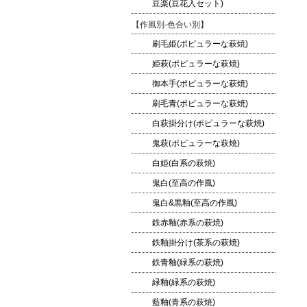
豆楽(豆花入セット)
【作風別-色合い別】
刷毛姫(ポピュラーな萩焼)
姫萩(ポピュラーな萩焼)
御本手(ポピュラーな萩焼)
刷毛青(ポピュラーな萩焼)
白萩掛分け(ポピュラーな萩焼)
鬼萩(ポピュラーな萩焼)
白姫(白系の萩焼)
鬼白(至高の作風)
鬼白&黒釉(至高の作風)
鉄赤釉(赤系の萩焼)
鉄釉掛分け(茶系の萩焼)
鉄青釉(緑系の萩焼)
緑釉(緑系の萩焼)
藍釉(青系の萩焼)