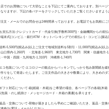
当店でのお買物について大切なことを下記にてご案内しております。別ページ
となりますが、下記の各バナーをクリックしていただきご覧くださいますよう
ご注文・メールでのお問合せは24時間承っております。お電話でもお気軽にご
●お支払方法-クレジットカード・代金引換(手数料300円)・金融機関からの前
号端末式(コンビニ・銀行ATM・ネットバンキングでの前払い)・コンビニ(振込
送料-5,500円(税込み)以上ご注文で地域別送料を5割引・11,000円(税込
山口県内-1,260円 ・北海道-1,960円 東北地方-1,730円 関東・信越地方-1
・中国・四国・九州地方-1,310円 沖縄県-1,740円
●エコ包装について-エコロジーの観点からパッキンでしっかり包み新聞紙を緩
荷作りをして発送いたします。ご注文作品の大きさや数量により、大きめのダ
赦ください。
●ギフト対応について-箱(紙箱・木箱)をご希望の場合、各ページ下の各箱(木
応(包装・のし紙掛け・メッセージカード・木箱の裏書)を承ります。
●返品・交換について-荷物が届きましたら早めにご確認いただき、返品・交換
ご連絡(お電話・メール)ください。