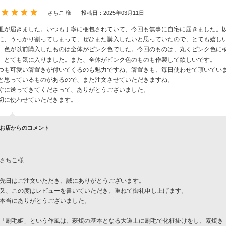
さちこ 様
投稿日：2025年03月11日
皿が届きました。いつも丁寧に梱包されていて、今回も無事に自宅に届きました。
に、うっかり割ってしまって、ぜひまた購入したいと思っていたので、とても嬉し
、色が以前購入したものは全体がピンク色でした。今回のものは、丸くピンク色に
、とても気に入りました。また、全体がピンク色のものも作製して欲しいです。
つも可愛い箸置きが付いてくるのも魅力ですね。箸置きも、毎日使わせて頂いてい
と思っているものがあるので、また注文させていただきますね。
ぐに送ってきてくださって、ありがとうございました。
切に使わせていただきます。
お店からのコメント
さちこ様
先日はご注文いただき、誠にありがとうございます。
又、この度はレビューを書いていただき、重ねて御礼申し上げます。
本当にありがとうございました。
「刷毛姫」という作風は、萩焼の基本となる大道土に刷毛で化粧掛けをし、素焼き