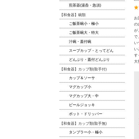
煎茶器(湯呑・急須)
【和食器】碗類
お
ご飯茶碗小・極小
の
が
ご飯茶碗大・特大
で
汁碗・蓋付碗
い
い
スープカップ・とってどん
す
どんぶり・蓋付どんぶり
大
【和食器】カップ類(取手付)
カップ＆ソーサ
マグカップ小
マグカップ大・中
ビールジョッキ
ポット・ドリッパー
【和食器】カップ類(取手無)
タンブラー小・極小