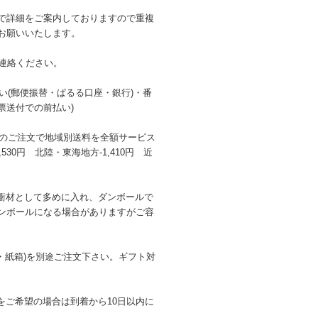
で詳細をご案内しておりますので重複
お願いいたします。
連絡ください。
払い(郵便振替・ぱるる口座・銀行)・番
票送付での前払い)
み)以上のご注文で地域別送料を全額サービス
,530円 北陸・東海地方-1,410円 近
衝材として多めに入れ、ダンボールで
ンボールになる場合がありますがご容
箱・紙箱)を別途ご注文下さい。ギフト対
をご希望の場合は到着から10日以内に