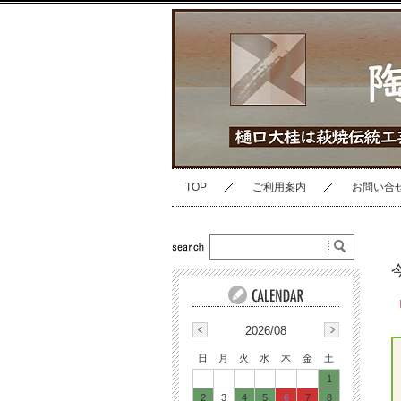
TOP
ご利用案内
お問い合
2026/08
日
月
火
水
木
金
土
1
2
3
4
5
6
7
8